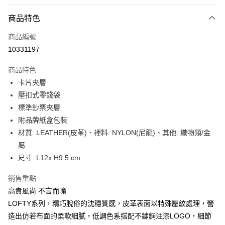
信用卡分期付款
6 期 0 利率 每期
NT$741
21家銀行
商品特色
合作金庫商業銀行
第一商業銀行
LINE Pay
商品編號
華南商業銀行
彰化商業銀行
10331197
Apple Pay
上海商業儲蓄銀行
台北富邦商業銀行
國泰世華商業銀行
兆豐國際商業銀行
商品特色
街口支付
臺灣中小企業銀行
台中商業銀行
卡片夾層
匯豐（台灣）商業銀行
華泰商業銀行
悠遊付
壓扣式零錢袋
聯邦商業銀行
遠東國際商業銀行
元大商業銀行
永豐商業銀行
標準鈔票夾層
Google Pay
玉山商業銀行
星展（台灣）商業銀行
附品牌紙盒包裝
台新國際商業銀行
中國信託商業銀行
全盈+PAY
材質: LEATHER(皮革)、裡料: NYLON(尼龍)、其他: 織物類/金
台灣樂天信用卡公司
屬
大哥付你分期
尺寸: L12x H9.5 cm
相關說明
【大哥付你分期使用說明】
AFTEE先享後付
銷售重點
1.本服務由台灣大哥大提供，台灣大哥大用戶可立即使用無須另外申請。
2.付款方式選擇「大哥付你分期」，訂單成立後會自動跳轉到大哥付的交易
相關說明
高貴風尚 不言而喻
流程，驗證手機門號後，選擇欲分期的期數、繳款截止日，確認付款後即完
【關於「AFTEE先享後付」】
LOFTY系列，精巧脫俗的沈穩質感，皮革表面以特殊壓紋處理，營
成交易。
ATM付款
AFTEE先享後付是「在收到商品之後才付款」的支付方式。 讓您購物簡單
造出仿若布面的柔軟細膩，低調色系搭配不鏽鋼注漆LOGO，細節
3.實際核准額度、可分期數及費用金額請依後續交易確認頁面所載為準。
便利好安心！
4.訂單成立30分鐘內，如未前往確認交易或遇審核未通過，訂單將自動取