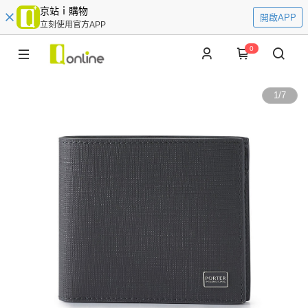
京站ｉ購物
開啟APP
立刻使用官方APP
0
1
/
7