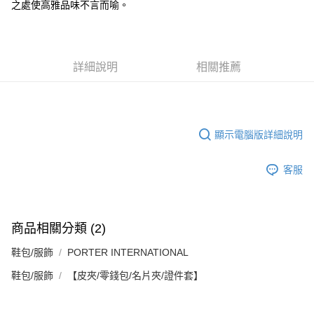
之處使高雅品味不言而喻。
１．簡單：不需註冊會員、不需綁卡、不需儲值。
運送方式
消。如遇「轉專審核」未通過狀況，表示未達大哥付你分期系統評分，恕無
２．便利：只要手機號碼，簡訊認證，即可結帳。
法說明評估內容。
３．安心：先確認商品／服務後，再付款。
付款後全家取貨
【繳款方式說明】
1.分期款項不併入電信帳單，「大哥付你分期」於每月結算日後寄送繳費提
每筆NT$70，滿NT$899(含以上)免運費
【「AFTEE先享後付」結帳流程】
醒簡訊。
詳細說明
相關推薦
１．於結帳方式選擇「AFTEE先享後付」後，將跳轉至「AFTEE先享後付」
2.透過簡訊連結打開帳單後，可選擇「超商條碼／台灣大直營門市／銀行轉
付款後7-11取貨
結帳頁面，進行簡訊認證並確認金額後，即可完成結帳。
帳／街口支付／iPASS MONEY」等通路繳費。
２．訂單成立數日內，您將收到繳費通知簡訊。
每筆NT$70，滿NT$899(含以上)免運費
３．收到繳費通知簡訊後14天內，點擊此簡訊中的連結，可透過四大超商／
【注意事項】
ATM／網路銀行／等多元方式進行付款，方視為交易完成。
宅配
1.本服務係由「台灣大哥大股份有限公司」（以下簡稱本公司）所提供，讓
※ 請注意：結帳手續完成當下不需立刻繳費，但若您需要取消訂單，請聯絡
顯示電腦版詳細說明
用戶於交易時，得透過本服務購買商品或服務，並由商店將買賣／分期付款
每筆NT$100，滿NT$1,000(含以上)免運費
購買商品的店家。未經商家同意取消之訂單仍視為有效，需透過AFTEE先享
買賣價金債權讓與本公司後，依約使用本公司帳單繳交帳款。
後付繳納相關費用。
2.基於同意付款使用「大哥付你分期」之契約關係目的，商店將以您的個人
客服
京站台北店客服中心(1F星巴克旁) 即日起不提供京站紙袋，取件時
※ 交易是否成功請以「AFTEE先享後付 」之結帳頁面顯示為準，若有關於
資料（包含姓名、電話或地址）提供予台灣大哥大進項蒐集、處理及利用，
是否繳費成功／繳費後需取消欲退款等相關疑問，請聯繫「AFTEE先享後付
請自備購物袋，若需購買紙袋可現場詢問
由本公司與您本人進行分期帳單所需資料之確認、核對及更正。
客戶支援中心」
https://netprotections.freshdesk.com/support/home
3.完整用戶服務條款，請詳閱以下連結：
https://oppay.tw/userRule
免運費
【注意事項】
商品相關分類 (2)
１．透過由恩沛科技股份有限公司提供之「AFTEE先享後付」服務完成之交
易，需依本服務之必要範圍內提供個人資料，並將交易相關給付款項請求債
鞋包/服飾
PORTER INTERNATIONAL
權轉讓予恩沛科技股份有限公司。
２．關於個人資料處理事宜，請瀏覽以下網址：
鞋包/服飾
【皮夾/零錢包/名片夾/證件套】
https://aftee.tw/terms/#terms3
３．未成年的使用者請事先徵得法定代理人或監護人之同意方可使用
「AFTEE先享後付」，若未經同意申辦者引起之損失，本公司不負相關責