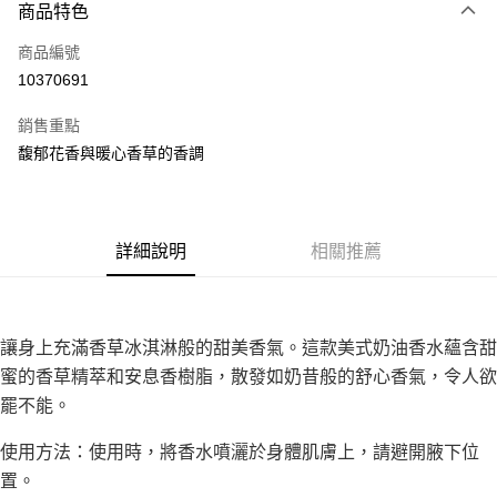
商品特色
Apple Pay
商品編號
街口支付
10370691
悠遊付
銷售重點
Google Pay
馥郁花香與暖心香草的香調
全盈+PAY
大哥付你分期
相關說明
詳細說明
相關推薦
【大哥付你分期使用說明】
AFTEE先享後付
1.本服務由台灣大哥大提供，台灣大哥大用戶可立即使用無須另外申請。
2.付款方式選擇「大哥付你分期」，訂單成立後會自動跳轉到大哥付的交易
相關說明
流程，驗證手機門號後，選擇欲分期的期數、繳款截止日，確認付款後即完
【關於「AFTEE先享後付」】
讓身上充滿香草冰淇淋般的甜美香氣。這款美式奶油香水蘊含甜
成交易。
ATM付款
AFTEE先享後付是「在收到商品之後才付款」的支付方式。 讓您購物簡單
3.實際核准額度、可分期數及費用金額請依後續交易確認頁面所載為準。
蜜的香草精萃和安息香樹脂，散發如奶昔般的舒心香氣，令人欲
便利好安心！
4.訂單成立30分鐘內，如未前往確認交易或遇審核未通過，訂單將自動取
１．簡單：不需註冊會員、不需綁卡、不需儲值。
罷不能。
運送方式
消。如遇「轉專審核」未通過狀況，表示未達大哥付你分期系統評分，恕無
２．便利：只要手機號碼，簡訊認證，即可結帳。
法說明評估內容。
３．安心：先確認商品／服務後，再付款。
付款後全家取貨
使用方法：使用時，將香水噴灑於身體肌膚上，請避開腋下位
【繳款方式說明】
1.分期款項不併入電信帳單，「大哥付你分期」於每月結算日後寄送繳費提
每筆NT$70，滿NT$899(含以上)免運費
置。
【「AFTEE先享後付」結帳流程】
醒簡訊。