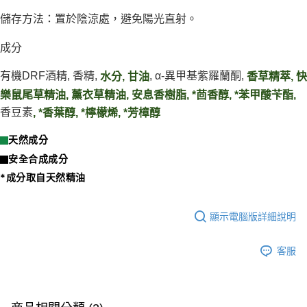
１．於結帳方式選擇「AFTEE先享後付」後，將跳轉至「AFTEE先享後付」
2.透過簡訊連結打開帳單後，可選擇「超商條碼／台灣大直營門市／銀行轉
付款後7-11取貨
結帳頁面，進行簡訊認證並確認金額後，即可完成結帳。
儲存方法：置於陰涼處，避免陽光直射。
帳／街口支付／iPASS MONEY」等通路繳費。
２．訂單成立數日內，您將收到繳費通知簡訊。
每筆NT$70，滿NT$899(含以上)免運費
３．收到繳費通知簡訊後14天內，點擊此簡訊中的連結，可透過四大超商／
【注意事項】
成分
ATM／網路銀行／等多元方式進行付款，方視為交易完成。
宅配
1.本服務係由「台灣大哥大股份有限公司」（以下簡稱本公司）所提供，讓
※ 請注意：結帳手續完成當下不需立刻繳費，但若您需要取消訂單，請聯絡
用戶於交易時，得透過本服務購買商品或服務，並由商店將買賣／分期付款
每筆NT$100，滿NT$1,000(含以上)免運費
有機DRF酒精, 香精,
購買商品的店家。未經商家同意取消之訂單仍視為有效，需透過AFTEE先享
, α-異甲基紫羅蘭酮,
水分, 甘油
香草精萃, 快
買賣價金債權讓與本公司後，依約使用本公司帳單繳交帳款。
後付繳納相關費用。
樂鼠尾草精油, 薰衣草精油, 安息香樹脂, *茴香醇, *苯甲酸苄酯,
2.基於同意付款使用「大哥付你分期」之契約關係目的，商店將以您的個人
京站台北店客服中心(1F星巴克旁) 即日起不提供京站紙袋，取件時
※ 交易是否成功請以「AFTEE先享後付 」之結帳頁面顯示為準，若有關於
資料（包含姓名、電話或地址）提供予台灣大哥大進項蒐集、處理及利用，
香豆素
是否繳費成功／繳費後需取消欲退款等相關疑問，請聯繫「AFTEE先享後付
, *香葉醇, *檸檬烯, *芳樟醇
請自備購物袋，若需購買紙袋可現場詢問
由本公司與您本人進行分期帳單所需資料之確認、核對及更正。
客戶支援中心」
https://netprotections.freshdesk.com/support/home
3.完整用戶服務條款，請詳閱以下連結：
https://oppay.tw/userRule
免運費
天然成分
【注意事項】
安全合成成分
１．透過由恩沛科技股份有限公司提供之「AFTEE先享後付」服務完成之交
易，需依本服務之必要範圍內提供個人資料，並將交易相關給付款項請求債
*成分取自天然精油
權轉讓予恩沛科技股份有限公司。
２．關於個人資料處理事宜，請瀏覽以下網址：
https://aftee.tw/terms/#terms3
顯示電腦版詳細說明
３．未成年的使用者請事先徵得法定代理人或監護人之同意方可使用
「AFTEE先享後付」，若未經同意申辦者引起之損失，本公司不負相關責
任。
客服
４．使用「AFTEE先享後付」時，將依據個別帳號之用戶狀況，依本公司即
時審查核予不同之上限額度；若仍有額度不足之情形，本公司將視審查結果
請求用戶進行身份認證。
５．嚴禁一人註冊多個帳號或使用他人資訊註冊。若發現惡意使用之情形，