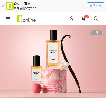
京站ｉ購物
開啟APP
立刻使用官方APP
0
1
/
1