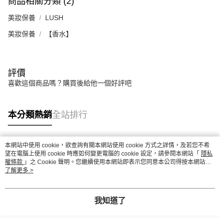
商品相關分類 (2)
恩沛科技股份有限公司將有權停止該用戶之使用額度並採取法律行動。
美妝保養
LUSH
美妝保養
【香水】
評價
喜歡這個商品嗎？購買後給他一個好評吧
本分類熱銷
全站排行
本網站中使用 cookie，欲查詢有關本網站使用 cookie 方式之詳情，及若您不希
熱門標籤
望在電腦上使用 cookie 時應如何變更電腦的 cookie 設定，請參閱本網站「
隱私
權條款
」之 Cookie 聲明。您繼續使用本網站即表示您同意本公司得按本網站使
用條款之 Cookie 聲明使用 cookie。
了解更多 >
我知道了