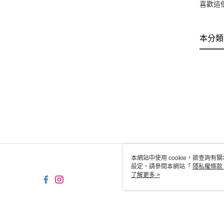
喜歡這
本分類
本網站中使用 cookie，欲查詢有關
設定，請參閱本網站「
隱私權條款
使用 cookie。
了解更多 >