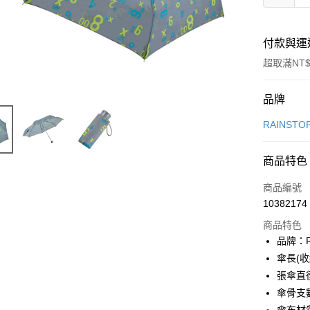
付款與運
超取滿NT$
付款方式
品牌
信用卡一
RAINST
LINE Pay
商品特色
Apple Pay
商品編號
街口支付
10382174
商品特色
悠遊付
品牌：R
Google Pa
傘長(收
張傘直徑
全盈+PAY
傘骨支
大哥付你