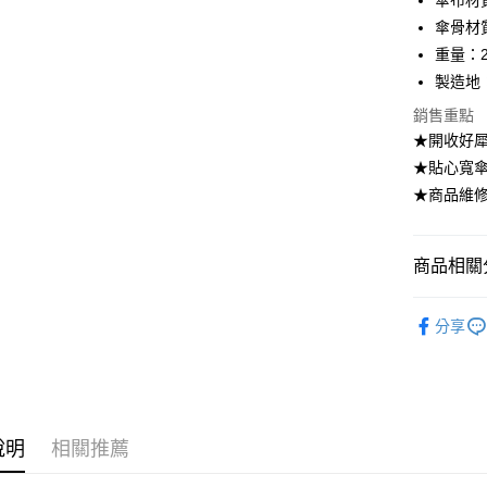
傘布材質：
相關說明
傘骨材
【大哥付
AFTEE先
重量：2
1.本服務
2.付款方
相關說明
製造地
流程，驗
【關於「A
ATM付款
銷售重點
完成交易
AFTEE
3.實際核
便利好安
★開收好
4.訂單成
１．簡單
★貼心寬
消。如遇
２．便利
運送方式
無法說明
★商品維
３．安心
【繳款方
付款後全
1.分期款
【「AFT
醒簡訊。
每筆NT$7
１．於結帳
商品相關分
2.透過簡
付」結帳
帳／街口支
付款後7-1
２．訂單
飾品/配件
３．收到繳
每筆NT$7
分享
【注意事
／ATM／
飾品/配件
1.本服務
※ 請注意
宅配
用戶於交
絡購買商品
款買賣價
先享後付
每筆NT$1
2.基於同
※ 交易是
資料（包
是否繳費成
京站台北店
說明
相關推薦
用，由本
付客戶支
請自備購
3.完整用