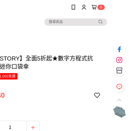
0
NSTORY】全面5折起★數字方程式抗
開迷你口袋傘
1,000免運
40