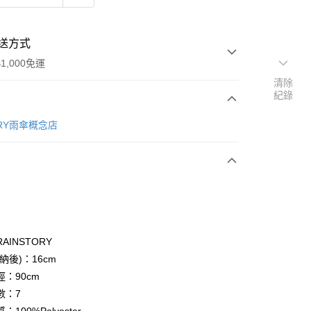
送方式
1,000免運
清除
紀錄
次付款
ORY雨傘概念店
AINSTORY
y
納後)：16cm
：90cm
數：7
分期