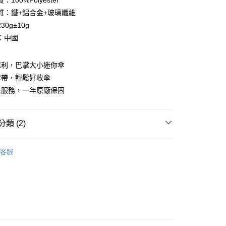
100%Polyester
質：鐵+鋁合金+玻璃纖維
你分期使用說明】
享後付
30g±10g
由台灣大哥大提供，台灣大哥大用戶可立即使用無須另外申請。
式選擇「大哥付你分期」，訂單成立後會自動跳轉到大哥付的交易
：中國
證手機門號後，選擇欲分期的期數、繳款截止日，確認付款後即
FTEE先享後付」】
。
先享後付是「在收到商品之後才付款」的支付方式。 讓您購物簡單
准額度、可分期數及費用金額請依後續交易確認頁面所載為準。
心！
犀利，巴掌大小迷你傘
立30分鐘內，如未前往確認交易或遇審核未通過，訂單將自動取
：不需註冊會員、不需綁卡、不需儲值。
傘帶，輕鬆好收傘
「轉專審核」未通過狀況，表示未達大哥付你分期系統評分，恕
：只要手機號碼，簡訊認證，即可結帳。
評估內容。
修服務，一年原廠保固
：先確認商品／服務後，再付款。
式說明】
家取貨
項不併入電信帳單，「大哥付你分期」於每月結算日後寄送繳費提
EE先享後付」結帳流程】
0，滿NT$1,000(含以上)免運費
方式選擇「AFTEE先享後付」後，將跳轉至「AFTEE先享後
類 (2)
訊連結打開帳單後，可選擇「超商條碼／台灣大直營門市／銀行轉
頁面，進行簡訊認證並確認金額後，即可完成結帳。
付／iPASS MONEY」等通路繳費。
1取貨
成立數日內，您將收到繳費通知簡訊。
RAINSTORY雨傘概念店
費通知簡訊後14天內，點擊此簡訊中的連結，可透過四大超商
0，滿NT$1,000(含以上)免運費
客服
項】
網路銀行／等多元方式進行付款，方視為交易完成。
【雨具】
係由「台灣大哥大股份有限公司」（以下簡稱本公司）所提供，讓
：結帳手續完成當下不需立刻繳費，但若您需要取消訂單，請聯
易時，得透過本服務購買商品或服務，並由商店將買賣／分期付
的店家。未經商家同意取消之訂單仍視為有效，需透過AFTEE
金債權讓與本公司後，依約使用本公司帳單繳交帳款。
繳納相關費用。
00，滿NT$1,200(含以上)免運費
意付款使用「大哥付你分期」之契約關係目的，商店將以您的個人
否成功請以「AFTEE先享後付 」之結帳頁面顯示為準，若有關於
含姓名、電話或地址）提供予台灣大哥大進項蒐集、處理及利
功／繳費後需取消欲退款等相關疑問，請聯繫「AFTEE先享後
客服中心(1F星巴克旁) 即日起不提供京站紙袋，取件時
公司與您本人進行分期帳單所需資料之確認、核對及更正。
援中心」
https://netprotections.freshdesk.com/support/home
物袋，若需購買紙袋可現場詢問
戶服務條款，請詳閱以下連結：
https://oppay.tw/userRule