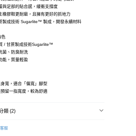
履與足部的貼合感，緩衝支撐度
生橡膠鞋更耐磨，且擁有更好的抓地力
分期
製成技術 Sugarlite™ 製成，開發永續材料
你分期使用說明】
享後付
特色
由台灣大哥大提供，台灣大哥大用戶可立即使用無須另外申請。
式選擇「大哥付你分期」，訂單成立後會自動跳轉到大哥付的交易
質 / 甘蔗製成技術Sugarlite™
證手機門號後，選擇欲分期的期數、繳款截止日，確認付款後即
FTEE先享後付」】
抗菌、防臭耐洗
。
先享後付是「在收到商品之後才付款」的支付方式。 讓您購物簡單
准額度、可分期數及費用金額請依後續交易確認頁面所載為準。
功能，質量輕盈
心！
立30分鐘內，如未前往確認交易或遇審核未通過，訂單將自動取
：不需註冊會員、不需綁卡、不需儲值。
「轉專審核」未通過狀況，表示未達大哥付你分期系統評分，恕
：只要手機號碼，簡訊認證，即可結帳。
評估內容。
：先確認商品／服務後，再付款。
式說明】
鞋身寬，適合「偏寬」腳型
家取貨
項不併入電信帳單，「大哥付你分期」於每月結算日後寄送繳費提
EE先享後付」結帳流程】
議預留一指寬度，較為舒適
0，滿NT$899(含以上)免運費
方式選擇「AFTEE先享後付」後，將跳轉至「AFTEE先享後
訊連結打開帳單後，可選擇「超商條碼／台灣大直營門市／銀行轉
頁面，進行簡訊認證並確認金額後，即可完成結帳。
付／iPASS MONEY」等通路繳費。
1取貨
成立數日內，您將收到繳費通知簡訊。
費通知簡訊後14天內，點擊此簡訊中的連結，可透過四大超商
類 (2)
0，滿NT$899(含以上)免運費
項】
網路銀行／等多元方式進行付款，方視為交易完成。
係由「台灣大哥大股份有限公司」（以下簡稱本公司）所提供，讓
：結帳手續完成當下不需立刻繳費，但若您需要取消訂單，請聯
Native Shoes
易時，得透過本服務購買商品或服務，並由商店將買賣／分期付
的店家。未經商家同意取消之訂單仍視為有效，需透過AFTEE
客服
金債權讓與本公司後，依約使用本公司帳單繳交帳款。
繳納相關費用。
00，滿NT$1,000(含以上)免運費
【童鞋】
意付款使用「大哥付你分期」之契約關係目的，商店將以您的個人