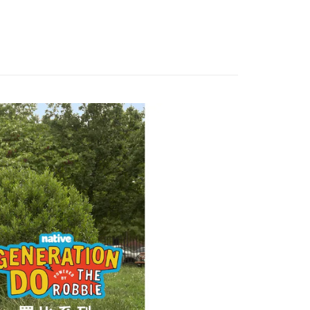
否成功請以「AFTEE先享後付 」之結帳頁面顯示為準，若有關於
含姓名、電話或地址）提供予台灣大哥大進項蒐集、處理及利
功／繳費後需取消欲退款等相關疑問，請聯繫「AFTEE先享後
客服中心(1F星巴克旁) 即日起不提供京站紙袋，取件時
公司與您本人進行分期帳單所需資料之確認、核對及更正。
援中心」
https://netprotections.freshdesk.com/support/home
物袋，若需購買紙袋可現場詢問
戶服務條款，請詳閱以下連結：
https://oppay.tw/userRule
項】
恩沛科技股份有限公司提供之「AFTEE先享後付」服務完成之
依本服務之必要範圍內提供個人資料，並將交易相關給付款項請
讓予恩沛科技股份有限公司。
個人資料處理事宜，請瀏覽以下網址：
ee.tw/terms/#terms3
年的使用者請事先徵得法定代理人或監護人之同意方可使用
E先享後付」，若未經同意申辦者引起之損失，本公司不負相關責
AFTEE先享後付」時，將依據個別帳號之用戶狀況，依本公司
核予不同之上限額度；若仍有額度不足之情形，本公司將視審查
用戶進行身份認證。
一人註冊多個帳號或使用他人資訊註冊。若發現惡意使用之情
科技股份有限公司將有權停止該用戶之使用額度並採取法律行