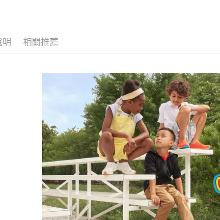
※ 交易是
資料（包
是否繳費成
京站台北店
用，由本
付客戶支
請自備購
3.完整用
免運費
【注意事
說明
相關推薦
１．透過由
交易，需
求債權轉
２．關於
https://aft
３．未成
「AFTE
任。
４．使用「
即時審查
結果請求
５．嚴禁
形，恩沛
動。