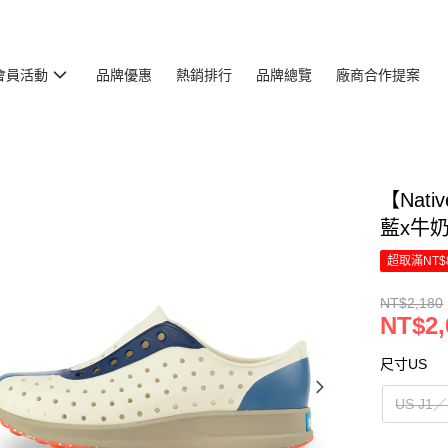
會員活動
品牌優惠
熱銷排行
品牌總覽
廠商合作提案
【Nati
藍x牛奶骨
超取滿NT$
NT$2,180
NT$2,
尺寸US
US J1／