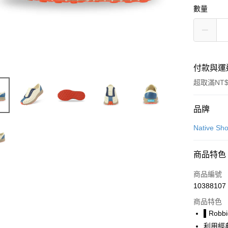
數量
付款與運
超取滿NT$
付款方式
品牌
信用卡一
Native Sh
LINE Pay
商品特色
Apple Pay
商品編號
街口支付
10388107
商品特色
悠遊付
▌Robb
Google Pa
利用經