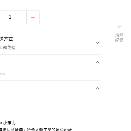
清除
送方式
紀錄
899免運
次付款
oes
ie 小羅比
y
典奶油頭延伸，符合人體工學的足弓設計