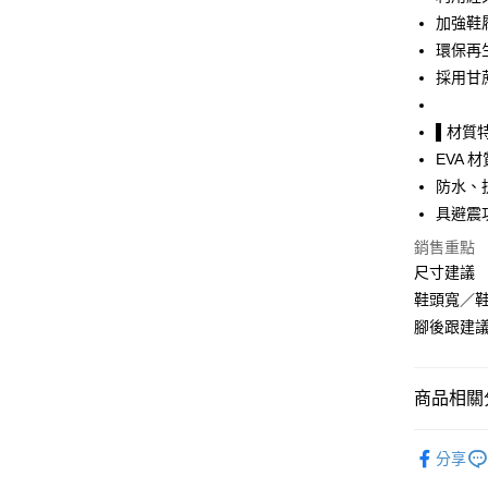
加強鞋
全盈+PAY
環保再
大哥付你
採用甘蔗
相關說明
【大哥付
AFTEE先
▌材質
1.本服務
2.付款方
相關說明
EVA 材
流程，驗
【關於「A
防水、
ATM付款
完成交易
AFTEE
3.實際核
具避震
便利好安
4.訂單成
１．簡單
銷售重點
消。如遇
２．便利
運送方式
無法說明
尺寸建議
３．安心
【繳款方
鞋頭寬／
付款後全
1.分期款
【「AFT
腳後跟建
醒簡訊。
每筆NT$7
１．於結帳
2.透過簡
付」結帳
帳／街口支
付款後7-1
２．訂單
３．收到繳
商品相關分
每筆NT$7
【注意事
／ATM／
1.本服務
※ 請注意
鞋包/服飾
宅配
用戶於交
絡購買商品
分享
款買賣價
先享後付
每筆NT$1
鞋包/服飾
2.基於同