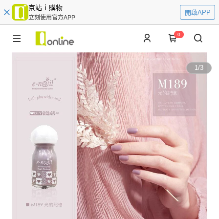
京站ｉ購物
開啟APP
立刻使用官方APP
0
1
/
3