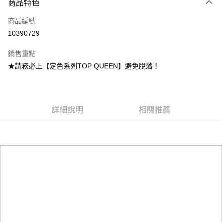
商品特色
Apple Pay
商品編號
街口支付
10390729
悠遊付
銷售重點
Google Pay
★請務必上【定色系列TOP QUEEN】避免脫落！
全盈+PAY
大哥付你分期
相關說明
詳細說明
相關推薦
【大哥付你分期使用說明】
AFTEE先享後付
1.本服務由台灣大哥大提供，台灣大哥大用戶可立即使用無須另外申請。
2.付款方式選擇「大哥付你分期」，訂單成立後會自動跳轉到大哥付的交易
相關說明
流程，驗證手機門號後，選擇欲分期的期數、繳款截止日，確認付款後即完
【關於「AFTEE先享後付」】
成交易。
ATM付款
AFTEE先享後付是「在收到商品之後才付款」的支付方式。 讓您購物簡單
3.實際核准額度、可分期數及費用金額請依後續交易確認頁面所載為準。
便利好安心！
4.訂單成立30分鐘內，如未前往確認交易或遇審核未通過，訂單將自動取
１．簡單：不需註冊會員、不需綁卡、不需儲值。
運送方式
消。如遇「轉專審核」未通過狀況，表示未達大哥付你分期系統評分，恕無
２．便利：只要手機號碼，簡訊認證，即可結帳。
法說明評估內容。
３．安心：先確認商品／服務後，再付款。
付款後全家取貨
【繳款方式說明】
1.分期款項不併入電信帳單，「大哥付你分期」於每月結算日後寄送繳費提
每筆NT$70，滿NT$899(含以上)免運費
【「AFTEE先享後付」結帳流程】
醒簡訊。
１．於結帳方式選擇「AFTEE先享後付」後，將跳轉至「AFTEE先享後付」