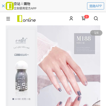
京站ｉ購物
開啟APP
立刻使用官方APP
0
1
/
4