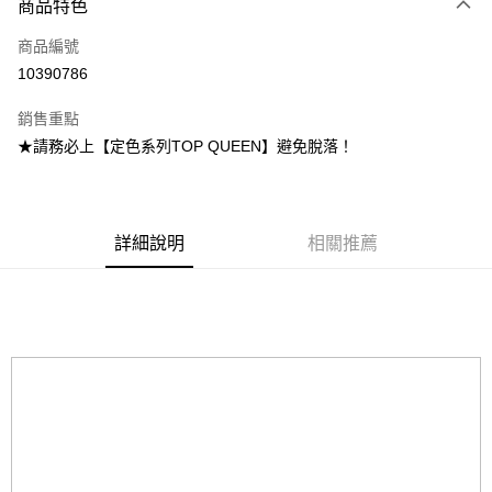
商品特色
Apple Pay
商品編號
街口支付
10390786
悠遊付
銷售重點
Google Pay
★請務必上【定色系列TOP QUEEN】避免脫落！
全盈+PAY
大哥付你分期
相關說明
詳細說明
相關推薦
【大哥付你分期使用說明】
AFTEE先享後付
1.本服務由台灣大哥大提供，台灣大哥大用戶可立即使用無須另外申請。
2.付款方式選擇「大哥付你分期」，訂單成立後會自動跳轉到大哥付的交易
相關說明
流程，驗證手機門號後，選擇欲分期的期數、繳款截止日，確認付款後即完
【關於「AFTEE先享後付」】
成交易。
ATM付款
AFTEE先享後付是「在收到商品之後才付款」的支付方式。 讓您購物簡單
3.實際核准額度、可分期數及費用金額請依後續交易確認頁面所載為準。
便利好安心！
4.訂單成立30分鐘內，如未前往確認交易或遇審核未通過，訂單將自動取
１．簡單：不需註冊會員、不需綁卡、不需儲值。
運送方式
消。如遇「轉專審核」未通過狀況，表示未達大哥付你分期系統評分，恕無
２．便利：只要手機號碼，簡訊認證，即可結帳。
法說明評估內容。
３．安心：先確認商品／服務後，再付款。
付款後全家取貨
【繳款方式說明】
1.分期款項不併入電信帳單，「大哥付你分期」於每月結算日後寄送繳費提
每筆NT$70，滿NT$899(含以上)免運費
【「AFTEE先享後付」結帳流程】
醒簡訊。
１．於結帳方式選擇「AFTEE先享後付」後，將跳轉至「AFTEE先享後付」