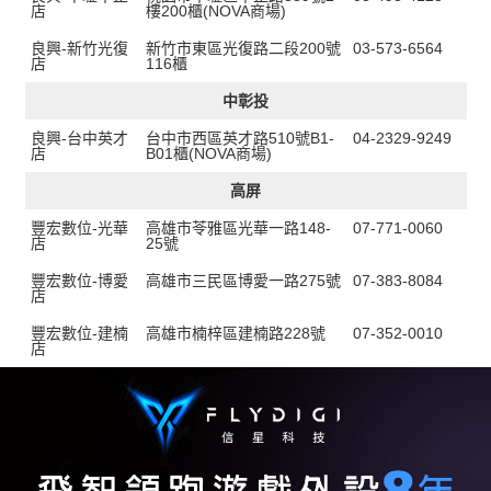
店
樓200櫃(NOVA商場)
良興-新竹光復
新竹市東區光復路二段200號
03-573-6564
店
116櫃
中彰投
良興-台中英才
台中市西區英才路510號B1-
04-2329-9249
店
B01櫃(NOVA商場)
高屏
豐宏數位-光華
高雄市苓雅區光華一路148-
07-771-0060
店
25號
豐宏數位-博愛
高雄市三民區博愛一路275號
07-383-8084
店
豐宏數位-建楠
高雄市楠梓區建楠路228號
07-352-0010
店