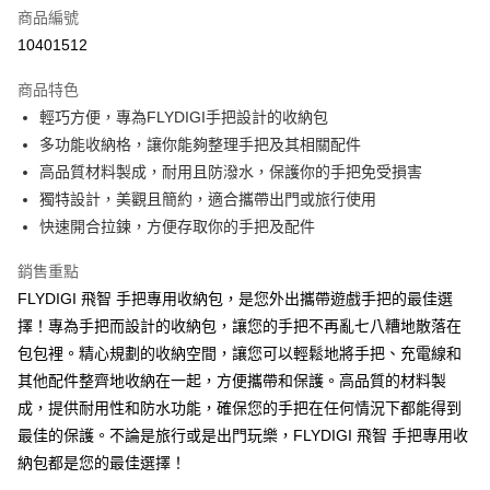
合作金庫商業銀行
第一商業銀行
LINE Pay
商品編號
華南商業銀行
彰化商業銀行
10401512
Apple Pay
上海商業儲蓄銀行
台北富邦商業銀行
國泰世華商業銀行
兆豐國際商業銀行
商品特色
街口支付
臺灣中小企業銀行
台中商業銀行
輕巧方便，專為FLYDIGI手把設計的收納包
匯豐（台灣）商業銀行
華泰商業銀行
悠遊付
多功能收納格，讓你能夠整理手把及其相關配件
聯邦商業銀行
遠東國際商業銀行
元大商業銀行
永豐商業銀行
高品質材料製成，耐用且防潑水，保護你的手把免受損害
Google Pay
玉山商業銀行
星展（台灣）商業銀行
獨特設計，美觀且簡約，適合攜帶出門或旅行使用
台新國際商業銀行
中國信託商業銀行
全盈+PAY
快速開合拉鍊，方便存取你的手把及配件
台灣樂天信用卡公司
大哥付你分期
銷售重點
相關說明
FLYDIGI 飛智 手把專用收納包，是您外出攜帶遊戲手把的最佳選
【大哥付你分期使用說明】
AFTEE先享後付
擇！專為手把而設計的收納包，讓您的手把不再亂七八糟地散落在
1.本服務由台灣大哥大提供，台灣大哥大用戶可立即使用無須另外申請。
2.付款方式選擇「大哥付你分期」，訂單成立後會自動跳轉到大哥付的交易
相關說明
包包裡。精心規劃的收納空間，讓您可以輕鬆地將手把、充電線和
流程，驗證手機門號後，選擇欲分期的期數、繳款截止日，確認付款後即完
【關於「AFTEE先享後付」】
其他配件整齊地收納在一起，方便攜帶和保護。高品質的材料製
成交易。
ATM付款
AFTEE先享後付是「在收到商品之後才付款」的支付方式。 讓您購物簡單
成，提供耐用性和防水功能，確保您的手把在任何情況下都能得到
3.實際核准額度、可分期數及費用金額請依後續交易確認頁面所載為準。
便利好安心！
4.訂單成立30分鐘內，如未前往確認交易或遇審核未通過，訂單將自動取
最佳的保護。不論是旅行或是出門玩樂，FLYDIGI 飛智 手把專用收
１．簡單：不需註冊會員、不需綁卡、不需儲值。
運送方式
消。如遇「轉專審核」未通過狀況，表示未達大哥付你分期系統評分，恕無
２．便利：只要手機號碼，簡訊認證，即可結帳。
納包都是您的最佳選擇！
法說明評估內容。
３．安心：先確認商品／服務後，再付款。
信星科技-宅配
【繳款方式說明】