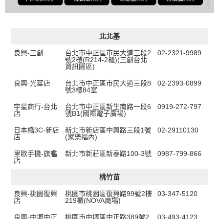
北北基
良興-三創
台北市中正區市民大道三段2
02-2321-9989
號2樓(R214-2櫃)(三創台北
資訊園區)
良興-光華店
台北市中正區市民大道三段8
02-2393-0899
號3樓84室
宇星商行-台北
台北市中正區新生南路一段6
0919-272-797
店
號B1(國際電子廣場)
日本橋3C-新店
新北市新店區中興路三段1號
02-29110130
店
(家樂福內)
里歐手機-旗艦
新北市新莊區新泰路100-3號
0987-799-866
店
桃竹苗
良興-桃園復興
桃園市桃園區復興路99號2樓
03-347-5120
店
219櫃(NOVA商場)
良興-中壢中正
桃園市中壢區中正路389號2
03-493-4123