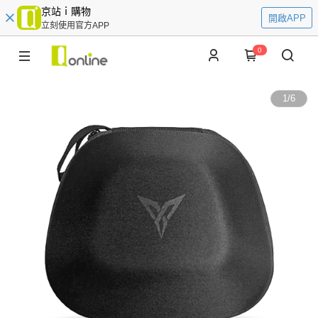
京站ｉ購物
開啟APP
立刻使用官方APP
0
1
/
6