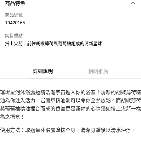
商品特色
Apple Pay
商品編號
街口支付
10420165
悠遊付
銷售重點
Google Pay
搭上火箭，前往胡椒薄荷與葡萄柚組成的清新星球
全盈+PAY
大哥付你分期
相關說明
詳細說明
相關推薦
【大哥付你分期使用說明】
AFTEE先享後付
1.本服務由台灣大哥大提供，台灣大哥大用戶可立即使用無須另外申請。
2.付款方式選擇「大哥付你分期」，訂單成立後會自動跳轉到大哥付的交易
相關說明
璀璨星河沐浴露邀請浩瀚宇宙進入你的浴室！清新的胡椒薄荷精
流程，驗證手機門號後，選擇欲分期的期數、繳款截止日，確認付款後即完
【關於「AFTEE先享後付」】
成交易。
油為你注入活力，岩蘭草精油則可以令你全然放鬆。而胡椒薄荷
ATM付款
AFTEE先享後付是「在收到商品之後才付款」的支付方式。 讓您購物簡單
3.實際核准額度、可分期數及費用金額請依後續交易確認頁面所載為準。
便利好安心！
與葡萄柚精油揉合而成的香氣更是讓你的心情猶如搭上火箭一樣
4.訂單成立30分鐘內，如未前往確認交易或遇審核未通過，訂單將自動取
１．簡單：不需註冊會員、不需綁卡、不需儲值。
為之振奮！
運送方式
消。如遇「轉專審核」未通過狀況，表示未達大哥付你分期系統評分，恕無
２．便利：只要手機號碼，簡訊認證，即可結帳。
法說明評估內容。
３．安心：先確認商品／服務後，再付款。
付款後全家取貨
【繳款方式說明】
使用方法：取適量沐浴露塗抹全身，清潔身體後以清水沖淨。
1.分期款項不併入電信帳單，「大哥付你分期」於每月結算日後寄送繳費提
每筆NT$70，滿NT$899(含以上)免運費
【「AFTEE先享後付」結帳流程】
醒簡訊。