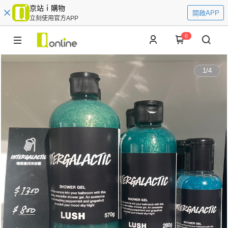
京站ｉ購物
開啟APP
立刻使用官方APP
0
1
/
4