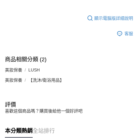
１．於結帳方式選擇「AFTEE先享後付」後，將跳轉至「AFTEE先享後付」
2.透過簡訊連結打開帳單後，可選擇「超商條碼／台灣大直營門市／銀行轉
付款後7-11取貨
結帳頁面，進行簡訊認證並確認金額後，即可完成結帳。
帳／街口支付／iPASS MONEY」等通路繳費。
２．訂單成立數日內，您將收到繳費通知簡訊。
每筆NT$70，滿NT$899(含以上)免運費
３．收到繳費通知簡訊後14天內，點擊此簡訊中的連結，可透過四大超商／
顯示電腦版詳細說明
【注意事項】
ATM／網路銀行／等多元方式進行付款，方視為交易完成。
宅配
1.本服務係由「台灣大哥大股份有限公司」（以下簡稱本公司）所提供，讓
※ 請注意：結帳手續完成當下不需立刻繳費，但若您需要取消訂單，請聯絡
用戶於交易時，得透過本服務購買商品或服務，並由商店將買賣／分期付款
客服
每筆NT$100，滿NT$1,000(含以上)免運費
購買商品的店家。未經商家同意取消之訂單仍視為有效，需透過AFTEE先享
買賣價金債權讓與本公司後，依約使用本公司帳單繳交帳款。
後付繳納相關費用。
2.基於同意付款使用「大哥付你分期」之契約關係目的，商店將以您的個人
京站台北店客服中心(1F星巴克旁) 即日起不提供京站紙袋，取件時
※ 交易是否成功請以「AFTEE先享後付 」之結帳頁面顯示為準，若有關於
資料（包含姓名、電話或地址）提供予台灣大哥大進項蒐集、處理及利用，
是否繳費成功／繳費後需取消欲退款等相關疑問，請聯繫「AFTEE先享後付
請自備購物袋，若需購買紙袋可現場詢問
由本公司與您本人進行分期帳單所需資料之確認、核對及更正。
客戶支援中心」
https://netprotections.freshdesk.com/support/home
商品相關分類 (2)
3.完整用戶服務條款，請詳閱以下連結：
https://oppay.tw/userRule
免運費
【注意事項】
美妝保養
LUSH
１．透過由恩沛科技股份有限公司提供之「AFTEE先享後付」服務完成之交
易，需依本服務之必要範圍內提供個人資料，並將交易相關給付款項請求債
美妝保養
【洗沐/衛浴用品】
權轉讓予恩沛科技股份有限公司。
２．關於個人資料處理事宜，請瀏覽以下網址：
https://aftee.tw/terms/#terms3
３．未成年的使用者請事先徵得法定代理人或監護人之同意方可使用
評價
「AFTEE先享後付」，若未經同意申辦者引起之損失，本公司不負相關責
喜歡這個商品嗎？購買後給他一個好評吧
任。
４．使用「AFTEE先享後付」時，將依據個別帳號之用戶狀況，依本公司即
時審查核予不同之上限額度；若仍有額度不足之情形，本公司將視審查結果
請求用戶進行身份認證。
本分類熱銷
全站排行
５．嚴禁一人註冊多個帳號或使用他人資訊註冊。若發現惡意使用之情形，