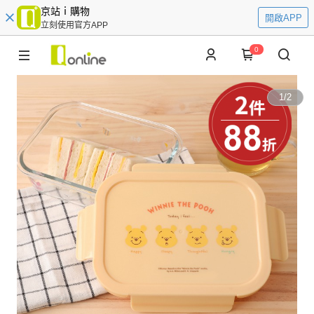
京站ｉ購物
開啟APP
立刻使用官方APP
0
1
/
2