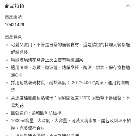
商品特色
Apple Pay
商品編號
街口支付
10421429
悠遊付
商品特色
Google Pay
可愛又實用，不管是日常的備餐食材、還是精緻的料理大餐都能
全盈+PAY
輕鬆盛裝
精緻玻璃烤花盒身正反面皆有精緻圖案
大哥付你分期
適用冷凍、冰藏、微波爐、烤箱烹飪、醃漬、烘焙、保存食物通
相關說明
通OK!
【大哥付你分期使用說明】
AFTEE先享後付
1.本服務由台灣大哥大提供，台灣大哥大用戶可立即使用無須另外申請。
採用耐熱玻璃材質，耐熱溫度：-20℃~400℃高溫，運用範圍廣
2.付款方式選擇「大哥付你分期」，訂單成立後會自動跳轉到大哥付的交易
相關說明
泛
流程，驗證手機門號後，選擇欲分期的期數、繳款截止日，確認付款後即完
【關於「AFTEE先享後付」】
高透度硅硼酸耐熱玻璃：耐瞬間溫差120℃ 耐衝擊不易破裂、不
成交易。
ATM付款
AFTEE先享後付是「在收到商品之後才付款」的支付方式。 讓您購物簡單
3.實際核准額度、可分期數及費用金額請依後續交易確認頁面所載為準。
易刮花
便利好安心！
4.訂單成立30分鐘內，如未前往確認交易或遇審核未通過，訂單將自動取
１．簡單：不需註冊會員、不需綁卡、不需儲值。
圓弧邊角 : 柔和圓角防碰撞
運送方式
消。如遇「轉專審核」未通過狀況，表示未達大哥付你分期系統評分，恕無
２．便利：只要手機號碼，簡訊認證，即可結帳。
法說明評估內容。
1000ml容量 : 大深度、大容量，可裝大塊水果、麵包及料理不擠
３．安心：先確認商品／服務後，再付款。
付款後全家取貨
【繳款方式說明】
壓。完美保存食材
1.分期款項不併入電信帳單，「大哥付你分期」於每月結算日後寄送繳費提
每筆NT$70，滿NT$1,000(含以上)免運費
【「AFTEE先享後付」結帳流程】
污漬及氣味不殘留，不留異味好清洗