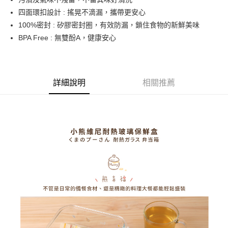
醒簡訊。
１．於結帳方式選擇「AFTEE先享後付」後，將跳轉至「AFTEE先享後付」
2.透過簡訊連結打開帳單後，可選擇「超商條碼／台灣大直營門市／銀行轉
四面環扣設計 : 搖晃不滴漏，攜帶更安心
付款後7-11取貨
結帳頁面，進行簡訊認證並確認金額後，即可完成結帳。
帳／街口支付／iPASS MONEY」等通路繳費。
２．訂單成立數日內，您將收到繳費通知簡訊。
100%密封 : 矽膠密封圈，有效防漏，鎖住食物的新鮮美味
每筆NT$70，滿NT$1,000(含以上)免運費
３．收到繳費通知簡訊後14天內，點擊此簡訊中的連結，可透過四大超商／
BPA Free : 無雙酚A，健康安心
【注意事項】
ATM／網路銀行／等多元方式進行付款，方視為交易完成。
宅配
1.本服務係由「台灣大哥大股份有限公司」（以下簡稱本公司）所提供，讓
※ 請注意：結帳手續完成當下不需立刻繳費，但若您需要取消訂單，請聯絡
用戶於交易時，得透過本服務購買商品或服務，並由商店將買賣／分期付款
每筆NT$100，滿NT$1,200(含以上)免運費
購買商品的店家。未經商家同意取消之訂單仍視為有效，需透過AFTEE先享
買賣價金債權讓與本公司後，依約使用本公司帳單繳交帳款。
後付繳納相關費用。
2.基於同意付款使用「大哥付你分期」之契約關係目的，商店將以您的個人
京站台北店客服中心(1F星巴克旁) 即日起不提供京站紙袋，取件時
※ 交易是否成功請以「AFTEE先享後付 」之結帳頁面顯示為準，若有關於
詳細說明
相關推薦
資料（包含姓名、電話或地址）提供予台灣大哥大進項蒐集、處理及利用，
是否繳費成功／繳費後需取消欲退款等相關疑問，請聯繫「AFTEE先享後付
請自備購物袋，若需購買紙袋可現場詢問
由本公司與您本人進行分期帳單所需資料之確認、核對及更正。
客戶支援中心」
https://netprotections.freshdesk.com/support/home
3.完整用戶服務條款，請詳閱以下連結：
https://oppay.tw/userRule
免運費
【注意事項】
１．透過由恩沛科技股份有限公司提供之「AFTEE先享後付」服務完成之交
易，需依本服務之必要範圍內提供個人資料，並將交易相關給付款項請求債
權轉讓予恩沛科技股份有限公司。
２．關於個人資料處理事宜，請瀏覽以下網址：
https://aftee.tw/terms/#terms3
３．未成年的使用者請事先徵得法定代理人或監護人之同意方可使用
「AFTEE先享後付」，若未經同意申辦者引起之損失，本公司不負相關責
任。
４．使用「AFTEE先享後付」時，將依據個別帳號之用戶狀況，依本公司即
時審查核予不同之上限額度；若仍有額度不足之情形，本公司將視審查結果
請求用戶進行身份認證。
５．嚴禁一人註冊多個帳號或使用他人資訊註冊。若發現惡意使用之情形，