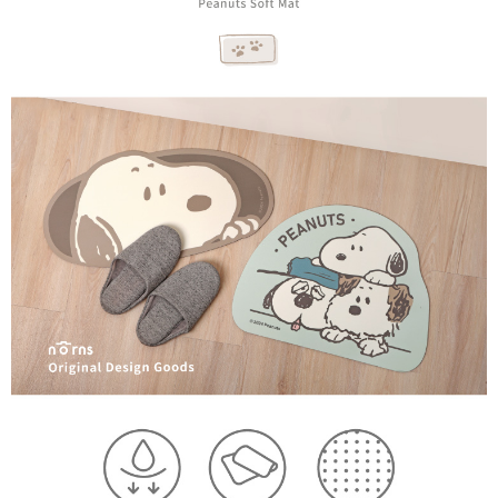
1.分期款項不併入電信帳單，「大哥付你分期」於每月結算日後寄送繳費提
每筆NT$70，滿NT$899(含以上)免運費
【「AFTEE先享後付」結帳流程】
醒簡訊。
１．於結帳方式選擇「AFTEE先享後付」後，將跳轉至「AFTEE先享後付」
2.透過簡訊連結打開帳單後，可選擇「超商條碼／台灣大直營門市／銀行轉
付款後7-11取貨
結帳頁面，進行簡訊認證並確認金額後，即可完成結帳。
帳／街口支付／iPASS MONEY」等通路繳費。
２．訂單成立數日內，您將收到繳費通知簡訊。
每筆NT$70，滿NT$899(含以上)免運費
３．收到繳費通知簡訊後14天內，點擊此簡訊中的連結，可透過四大超商／
【注意事項】
ATM／網路銀行／等多元方式進行付款，方視為交易完成。
宅配
1.本服務係由「台灣大哥大股份有限公司」（以下簡稱本公司）所提供，讓
※ 請注意：結帳手續完成當下不需立刻繳費，但若您需要取消訂單，請聯絡
用戶於交易時，得透過本服務購買商品或服務，並由商店將買賣／分期付款
每筆NT$100，滿NT$1,000(含以上)免運費
購買商品的店家。未經商家同意取消之訂單仍視為有效，需透過AFTEE先享
買賣價金債權讓與本公司後，依約使用本公司帳單繳交帳款。
後付繳納相關費用。
2.基於同意付款使用「大哥付你分期」之契約關係目的，商店將以您的個人
京站台北店客服中心(1F星巴克旁) 即日起不提供京站紙袋，取件時
※ 交易是否成功請以「AFTEE先享後付 」之結帳頁面顯示為準，若有關於
資料（包含姓名、電話或地址）提供予台灣大哥大進項蒐集、處理及利用，
是否繳費成功／繳費後需取消欲退款等相關疑問，請聯繫「AFTEE先享後付
請自備購物袋，若需購買紙袋可現場詢問
由本公司與您本人進行分期帳單所需資料之確認、核對及更正。
客戶支援中心」
https://netprotections.freshdesk.com/support/home
3.完整用戶服務條款，請詳閱以下連結：
https://oppay.tw/userRule
免運費
【注意事項】
１．透過由恩沛科技股份有限公司提供之「AFTEE先享後付」服務完成之交
易，需依本服務之必要範圍內提供個人資料，並將交易相關給付款項請求債
權轉讓予恩沛科技股份有限公司。
２．關於個人資料處理事宜，請瀏覽以下網址：
https://aftee.tw/terms/#terms3
３．未成年的使用者請事先徵得法定代理人或監護人之同意方可使用
「AFTEE先享後付」，若未經同意申辦者引起之損失，本公司不負相關責
任。
４．使用「AFTEE先享後付」時，將依據個別帳號之用戶狀況，依本公司即
時審查核予不同之上限額度；若仍有額度不足之情形，本公司將視審查結果