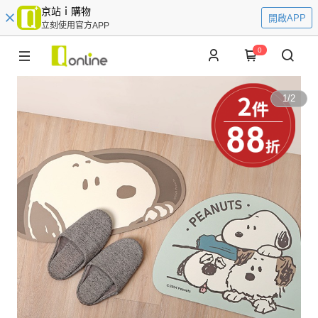
京站ｉ購物
開啟APP
立刻使用官方APP
0
1
/
2