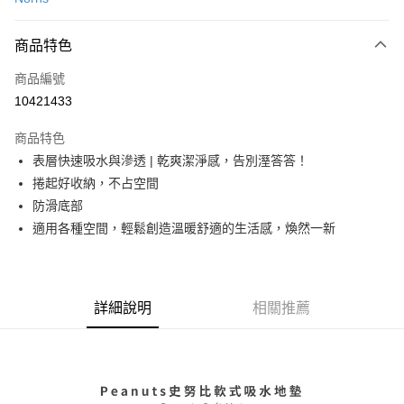
LINE Pay
商品特色
Apple Pay
商品編號
街口支付
10421433
悠遊付
商品特色
Google Pay
表層快速吸水與滲透 | 乾爽潔淨感，告別溼答答！
全盈+PAY
捲起好收納，不占空間
防滑底部
大哥付你分期
適用各種空間，輕鬆創造溫暖舒適的生活感，煥然一新
相關說明
【大哥付你分期使用說明】
AFTEE先享後付
1.本服務由台灣大哥大提供，台灣大哥大用戶可立即使用無須另外申請。
2.付款方式選擇「大哥付你分期」，訂單成立後會自動跳轉到大哥付的交易
相關說明
流程，驗證手機門號後，選擇欲分期的期數、繳款截止日，確認付款後即完
詳細說明
相關推薦
【關於「AFTEE先享後付」】
成交易。
ATM付款
AFTEE先享後付是「在收到商品之後才付款」的支付方式。 讓您購物簡單
3.實際核准額度、可分期數及費用金額請依後續交易確認頁面所載為準。
便利好安心！
4.訂單成立30分鐘內，如未前往確認交易或遇審核未通過，訂單將自動取
１．簡單：不需註冊會員、不需綁卡、不需儲值。
運送方式
消。如遇「轉專審核」未通過狀況，表示未達大哥付你分期系統評分，恕無
２．便利：只要手機號碼，簡訊認證，即可結帳。
法說明評估內容。
３．安心：先確認商品／服務後，再付款。
付款後全家取貨
【繳款方式說明】