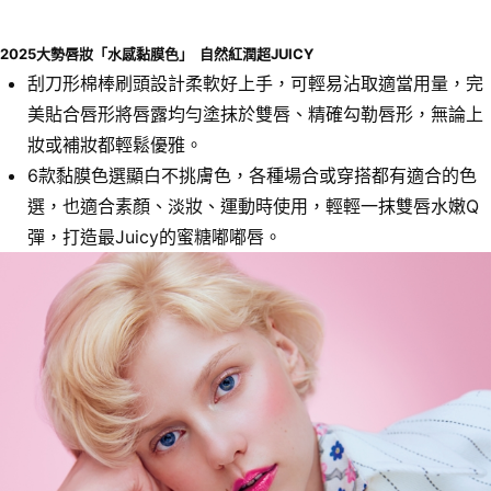
５．嚴禁一人註冊多個帳號或使用他人資訊註冊。若發現惡意使用之情形，
恩沛科技股份有限公司將有權停止該用戶之使用額度並採取法律行動。
2025
大勢唇妝「水感黏膜色」 自然紅潤超
JUICY
刮刀形棉棒刷頭設計柔軟好上手，可輕易沾取適當用量，完
美貼合唇形將唇露均勻塗抹於雙唇、精確勾勒唇形，無論上
妝或補妝都輕鬆優雅。
6款黏膜色選顯白不挑膚色，各種場合或穿搭都有適合的色
選，也適合素顏、淡妝、運動時使用，輕輕一抹雙唇水嫩Q
彈，打造最Juicy的蜜糖嘟嘟唇。