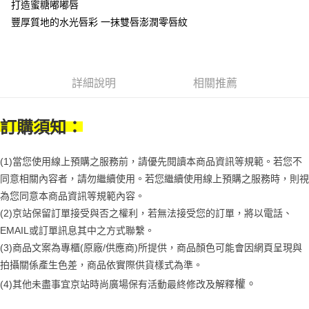
1.分期款項不併入電信帳單，「大哥付你分期」於每月結算日後寄送繳費提
每筆NT$70，滿NT$899(含以上)免運費
打造蜜糖嘟嘟唇
【「AFTEE先享後付」結帳流程】
醒簡訊。
１．於結帳方式選擇「AFTEE先享後付」後，將跳轉至「AFTEE先享後付」
豐厚質地的水光唇彩 一抹雙唇澎潤零唇紋
2.透過簡訊連結打開帳單後，可選擇「超商條碼／台灣大直營門市／銀行轉
付款後7-11取貨
結帳頁面，進行簡訊認證並確認金額後，即可完成結帳。
帳／街口支付／iPASS MONEY」等通路繳費。
２．訂單成立數日內，您將收到繳費通知簡訊。
每筆NT$70，滿NT$899(含以上)免運費
３．收到繳費通知簡訊後14天內，點擊此簡訊中的連結，可透過四大超商／
【注意事項】
ATM／網路銀行／等多元方式進行付款，方視為交易完成。
宅配
1.本服務係由「台灣大哥大股份有限公司」（以下簡稱本公司）所提供，讓
※ 請注意：結帳手續完成當下不需立刻繳費，但若您需要取消訂單，請聯絡
詳細說明
相關推薦
用戶於交易時，得透過本服務購買商品或服務，並由商店將買賣／分期付款
每筆NT$100，滿NT$1,000(含以上)免運費
購買商品的店家。未經商家同意取消之訂單仍視為有效，需透過AFTEE先享
買賣價金債權讓與本公司後，依約使用本公司帳單繳交帳款。
後付繳納相關費用。
2.基於同意付款使用「大哥付你分期」之契約關係目的，商店將以您的個人
京站台北店客服中心(1F星巴克旁) 即日起不提供京站紙袋，取件時
※ 交易是否成功請以「AFTEE先享後付 」之結帳頁面顯示為準，若有關於
訂購須知：
資料（包含姓名、電話或地址）提供予台灣大哥大進項蒐集、處理及利用，
是否繳費成功／繳費後需取消欲退款等相關疑問，請聯繫「AFTEE先享後付
請自備購物袋，若需購買紙袋可現場詢問
由本公司與您本人進行分期帳單所需資料之確認、核對及更正。
客戶支援中心」
https://netprotections.freshdesk.com/support/home
3.完整用戶服務條款，請詳閱以下連結：
https://oppay.tw/userRule
免運費
(1)當您使用線上預購之服務前，請優先閱讀本商品資訊等規範。若您不
【注意事項】
同意相關內容者，請勿繼續使用。若您繼續使用線上預購之服務時，則視
１．透過由恩沛科技股份有限公司提供之「AFTEE先享後付」服務完成之交
易，需依本服務之必要範圍內提供個人資料，並將交易相關給付款項請求債
為您同意本商品資訊等規範內容。
權轉讓予恩沛科技股份有限公司。
(2)京站保留訂單接受與否之權利，若無法接受您的訂單，將以電話、
２．關於個人資料處理事宜，請瀏覽以下網址：
https://aftee.tw/terms/#terms3
EMAIL或訂單訊息其中之方式聯繫。
３．未成年的使用者請事先徵得法定代理人或監護人之同意方可使用
(3)商品文案為專櫃(原廠/供應商)所提供，商品顏色可能會因網頁呈現與
「AFTEE先享後付」，若未經同意申辦者引起之損失，本公司不負相關責
拍攝關係產生色差，商品依實際供貨樣式為準。 
任。
４．使用「AFTEE先享後付」時，將依據個別帳號之用戶狀況，依本公司即
權。
(4)
其他未盡事宜
京站時尚廣場保有活動最終修改及解釋
時審查核予不同之上限額度；若仍有額度不足之情形，本公司將視審查結果
請求用戶進行身份認證。