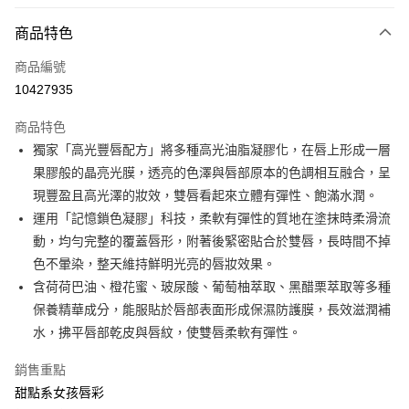
LINE Pay
商品特色
Apple Pay
商品編號
街口支付
10427935
悠遊付
商品特色
Google Pay
獨家「高光豐唇配方」將多種高光油脂凝膠化，在唇上形成一層
全盈+PAY
果膠般的晶亮光膜，透亮的色澤與唇部原本的色調相互融合，呈
現豐盈且高光澤的妝效，雙唇看起來立體有彈性、飽滿水潤。
大哥付你分期
運用「記憶鎖色凝膠」科技，柔軟有彈性的質地在塗抹時柔滑流
相關說明
動，均勻完整的覆蓋唇形，附著後緊密貼合於雙唇，長時間不掉
【大哥付你分期使用說明】
AFTEE先享後付
1.本服務由台灣大哥大提供，台灣大哥大用戶可立即使用無須另外申請。
色不暈染，整天維持鮮明光亮的唇妝效果。
2.付款方式選擇「大哥付你分期」，訂單成立後會自動跳轉到大哥付的交易
相關說明
含荷荷巴油、橙花蜜、玻尿酸、葡萄柚萃取、黑醋栗萃取等多種
流程，驗證手機門號後，選擇欲分期的期數、繳款截止日，確認付款後即完
【關於「AFTEE先享後付」】
保養精華成分，能服貼於唇部表面形成保濕防護膜，長效滋潤補
成交易。
ATM付款
AFTEE先享後付是「在收到商品之後才付款」的支付方式。 讓您購物簡單
3.實際核准額度、可分期數及費用金額請依後續交易確認頁面所載為準。
水，拂平唇部乾皮與唇紋，使雙唇柔軟有彈性。
便利好安心！
4.訂單成立30分鐘內，如未前往確認交易或遇審核未通過，訂單將自動取
１．簡單：不需註冊會員、不需綁卡、不需儲值。
運送方式
消。如遇「轉專審核」未通過狀況，表示未達大哥付你分期系統評分，恕無
２．便利：只要手機號碼，簡訊認證，即可結帳。
銷售重點
法說明評估內容。
３．安心：先確認商品／服務後，再付款。
付款後全家取貨
甜點系女孩唇彩
【繳款方式說明】