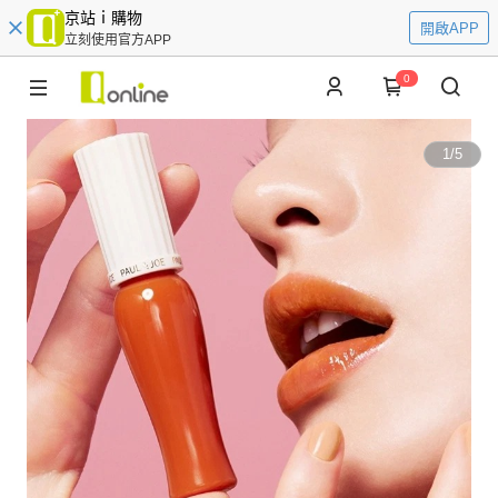
京站ｉ購物
開啟APP
立刻使用官方APP
0
1
/
5