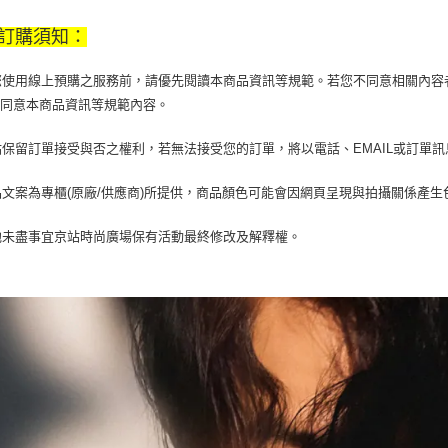
免運費
【注意事
１．透過由
訂購須知：
交易，需
求債權轉
２．關於
當您使用線上預購之服務前，請優先閱讀本商品資訊等規範。若您不同意相關內
https://aft
您同意本商品資訊等規範內容。
３．未成
「AFTE
任。
京站保留訂單接受與否之權利，若無法接受您的訂單，將以電話、EMAIL或訂單
４．使用「
即時審查
商品文案為專櫃(原廠/供應商)所提供，商品顏色可能會因網頁呈現與拍攝關係產
結果請求
５．嚴禁
其他未盡事宜京站時尚廣場保有活動最終修改及解釋權。
形，恩沛
動。