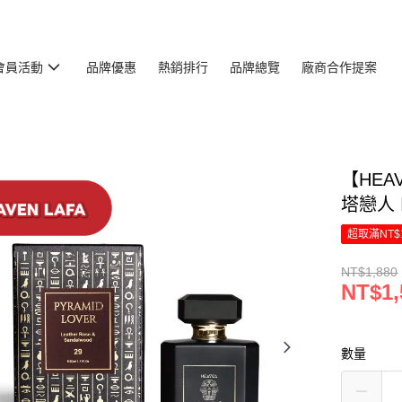
會員活動
品牌優惠
熱銷排行
品牌總覽
廠商合作提案
【HEA
塔戀人 𝗣𝘆
超取滿NT$
NT$1,880
NT$1,
數量