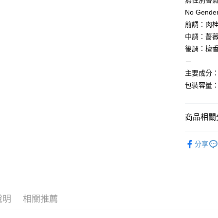
無性別香
相關說明
No Gender
【大哥付
AFTEE先
前調：肉
1.本服務
2.付款方
相關說明
中調：薔
流程，驗
【關於「A
後調：檀
ATM付款
完成交易
AFTEE
3.實際核
－
便利好安
4.訂單成
１．簡單
主要成分：Al
消。如遇
２．便利
運送方式
包裝容量：5
無法說明
３．安心
【繳款方
付款後全
1.分期款
【「AFT
醒簡訊。
每筆NT$7
１．於結帳
商品相關分
2.透過簡
付」結帳
帳／街口支
付款後7-1
２．訂單
美妝保養
３．收到繳
分享
每筆NT$7
【注意事
／ATM／
美妝保養
1.本服務
※ 請注意
宅配
用戶於交
絡購買商品
款買賣價
先享後付
每筆NT$1
2.基於同
※ 交易是
資料（包
是否繳費成
京站台北店
說明
相關推薦
用，由本
付客戶支
請自備購
3.完整用