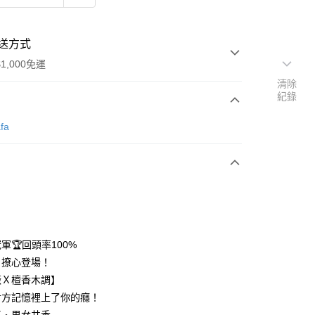
送方式
1,000免運
清除
紀錄
次付款
fa
軍🏆回頭率100%
y
・撩心登場！
薇Ｘ檀香木調】
對方記憶裡上了你的癮！
分期