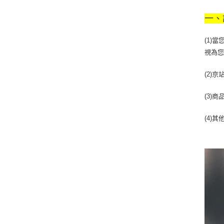
一、
(1)
視為
(2)
(3)
(4)