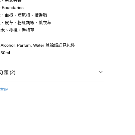
氣・男女共香
 Boundaries
你分期使用說明】
享後付
桂、血橙、鳶尾根、欖香脂
由台灣大哥大提供，台灣大哥大用戶可立即使用無須另外申請。
式選擇「大哥付你分期」，訂單成立後會自動跳轉到大哥付的交易
薇、皮革、粉紅胡椒、薰衣草
證手機門號後，選擇欲分期的期數、繳款截止日，確認付款後即
FTEE先享後付」】
香木、櫻桃、香根草
。
先享後付是「在收到商品之後才付款」的支付方式。 讓您購物簡單
准額度、可分期數及費用金額請依後續交易確認頁面所載為準。
心！
立30分鐘內，如未前往確認交易或遇審核未通過，訂單將自動取
：不需註冊會員、不需綁卡、不需儲值。
cohol, Parfum, Water 其餘請詳見包裝
「轉專審核」未通過狀況，表示未達大哥付你分期系統評分，恕
：只要手機號碼，簡訊認證，即可結帳。
0ml
評估內容。
：先確認商品／服務後，再付款。
式說明】
家取貨
項不併入電信帳單，「大哥付你分期」於每月結算日後寄送繳費提
EE先享後付」結帳流程】
0，滿NT$1,000(含以上)免運費
方式選擇「AFTEE先享後付」後，將跳轉至「AFTEE先享後
類 (2)
訊連結打開帳單後，可選擇「超商條碼／台灣大直營門市／銀行轉
頁面，進行簡訊認證並確認金額後，即可完成結帳。
付／iPASS MONEY」等通路繳費。
1取貨
成立數日內，您將收到繳費通知簡訊。
Heaven Lafa
費通知簡訊後14天內，點擊此簡訊中的連結，可透過四大超商
客服
0，滿NT$1,000(含以上)免運費
項】
網路銀行／等多元方式進行付款，方視為交易完成。
【香水】
係由「台灣大哥大股份有限公司」（以下簡稱本公司）所提供，讓
：結帳手續完成當下不需立刻繳費，但若您需要取消訂單，請聯
易時，得透過本服務購買商品或服務，並由商店將買賣／分期付
的店家。未經商家同意取消之訂單仍視為有效，需透過AFTEE
金債權讓與本公司後，依約使用本公司帳單繳交帳款。
繳納相關費用。
00，滿NT$1,200(含以上)免運費
意付款使用「大哥付你分期」之契約關係目的，商店將以您的個人
否成功請以「AFTEE先享後付 」之結帳頁面顯示為準，若有關於
含姓名、電話或地址）提供予台灣大哥大進項蒐集、處理及利
功／繳費後需取消欲退款等相關疑問，請聯繫「AFTEE先享後
客服中心(1F星巴克旁) 即日起不提供京站紙袋，取件時
公司與您本人進行分期帳單所需資料之確認、核對及更正。
援中心」
https://netprotections.freshdesk.com/support/home
物袋，若需購買紙袋可現場詢問
戶服務條款，請詳閱以下連結：
https://oppay.tw/userRule