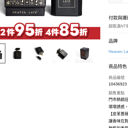
付款與運
超取滿NT$
付款方式
品牌
信用卡一
Heaven La
LINE Pay
商品特色
Apple Pay
商品編號
街口支付
10436923
銷售重點
悠遊付
門市熱銷冠
Google Pa
壞壞誘惑
【皮革薔
全盈+PAY
讓香味在
大哥付你