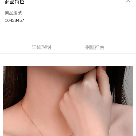
商品特色
Apple Pay
商品編號
街口支付
10438457
悠遊付
Google Pay
全盈+PAY
詳細說明
相關推薦
大哥付你分期
相關說明
【大哥付你分期使用說明】
AFTEE先享後付
1.本服務由台灣大哥大提供，台灣大哥大用戶可立即使用無須另外申請。
2.付款方式選擇「大哥付你分期」，訂單成立後會自動跳轉到大哥付的交易
相關說明
流程，驗證手機門號後，選擇欲分期的期數、繳款截止日，確認付款後即完
【關於「AFTEE先享後付」】
成交易。
ATM付款
AFTEE先享後付是「在收到商品之後才付款」的支付方式。 讓您購物簡單
3.實際核准額度、可分期數及費用金額請依後續交易確認頁面所載為準。
便利好安心！
4.訂單成立30分鐘內，如未前往確認交易或遇審核未通過，訂單將自動取
１．簡單：不需註冊會員、不需綁卡、不需儲值。
運送方式
消。如遇「轉專審核」未通過狀況，表示未達大哥付你分期系統評分，恕無
２．便利：只要手機號碼，簡訊認證，即可結帳。
法說明評估內容。
３．安心：先確認商品／服務後，再付款。
付款後全家取貨
【繳款方式說明】
1.分期款項不併入電信帳單，「大哥付你分期」於每月結算日後寄送繳費提
每筆NT$70，滿NT$899(含以上)免運費
【「AFTEE先享後付」結帳流程】
醒簡訊。
１．於結帳方式選擇「AFTEE先享後付」後，將跳轉至「AFTEE先享後付」