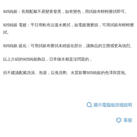
925純銀：長期配戴不易變黃發黑，如有變色，用拭銀布輕輕擦拭即可。
925純銀 電鍍：平日用軟布沾溫水擦拭，如電鍍層磨損，可用拭銀布輕輕擦
拭。
925純銀 硫化：可用拭銀布擦拭未經硫化部分，讓飾品的立體感更為強烈。
以上介紹的925純銀飾品，日常碰水都是沒問題的，
但不建議配戴洗澡、泡湯，以免洗劑、水質影響925純銀的色澤與質地。
顯示電腦版詳細說明
客服