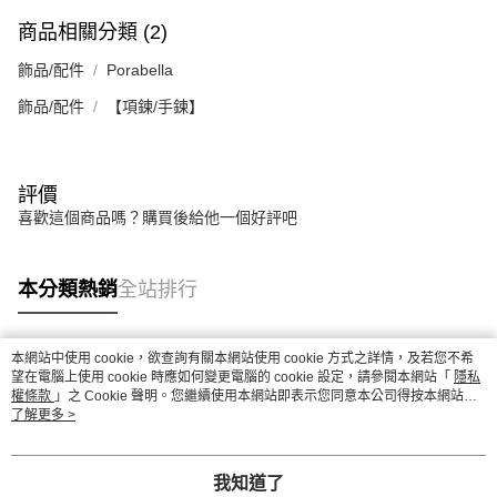
商品相關分類 (2)
飾品/配件
Porabella
飾品/配件
【項鍊/手鍊】
評價
喜歡這個商品嗎？購買後給他一個好評吧
本分類熱銷
全站排行
本網站中使用 cookie，欲查詢有關本網站使用 cookie 方式之詳情，及若您不希
熱門標籤
望在電腦上使用 cookie 時應如何變更電腦的 cookie 設定，請參閱本網站「
隱私
權條款
」之 Cookie 聲明。您繼續使用本網站即表示您同意本公司得按本網站使
用條款之 Cookie 聲明使用 cookie。
了解更多 >
我知道了