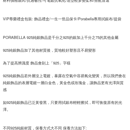
材料價格親民/抗過敏性/可電鍍抗氧化/造型較多變柔和/搭配首選
VIP尊榮禮盒包裝: 飾品禮盒/一生一世品保卡/Porabella專用拭銀布/提袋
PORABELLA 925純銀飾品是千分之925的銀加上千分之75的其他金屬
925純銀飾品加了其他材質後，質地較好塑形且不易變形
為了提高辨識度 飾品會刻上「925」字樣
925純銀飾品若外層沒上電鍍，暴露在空氣中容易氧化變黃，所以我們會在
純銀飾品的表層電鍍一層白金色，黃金色或玫瑰金，讓飾品更有光澤與質
感
如925純銀飾品已泛黃發黑，只要用拭銀布輕輕擦拭，即可恢復原有的光
澤。
不同925純銀材質，保養方式大不同 保養方法如下: