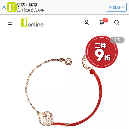
京站ｉ購物
開啟APP
立刻使用官方APP
0
1
/
5