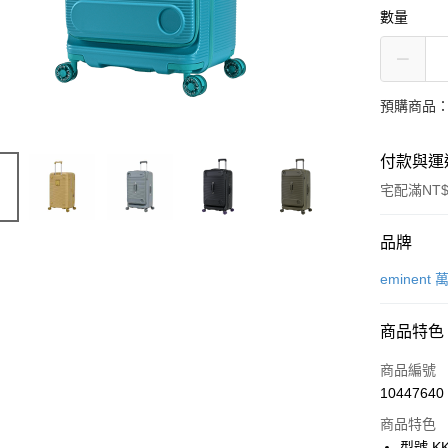
數量
預購商品：
付款與運
宅配滿NT$
付款方式
品牌
信用卡一
eminent
信用卡分
商品特色
6 期 
商品編號
合作金
LINE Pay
10447640
華南商
Apple Pay
上海商
商品特色
國泰世
型號 KK