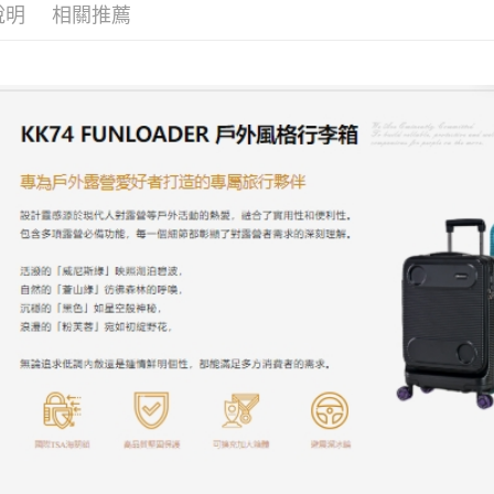
３．收到繳
說明
相關推薦
請自備購
【注意事
／ATM／
1.本服務
免運費
※ 請注意
用戶於交
絡購買商品
款買賣價
先享後付
2.基於同
※ 交易是
資料（包
是否繳費成
用，由本
付客戶支
3.完整用
【注意事
１．透過由
交易，需
求債權轉
２．關於
https://aft
３．未成
「AFTE
任。
４．使用「
即時審查
結果請求
５．嚴禁
形，恩沛
動。