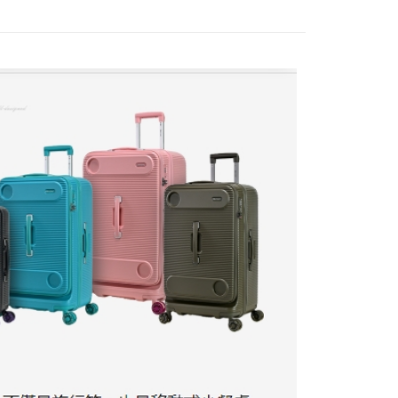
費通知簡訊後14天內，點擊此簡訊中的連結，可透過四大超商
物袋，若需購買紙袋可現場詢問
項】
網路銀行／等多元方式進行付款，方視為交易完成。
係由「台灣大哥大股份有限公司」（以下簡稱本公司）所提供，讓
：結帳手續完成當下不需立刻繳費，但若您需要取消訂單，請聯
易時，得透過本服務購買商品或服務，並由商店將買賣／分期付
的店家。未經商家同意取消之訂單仍視為有效，需透過AFTEE
金債權讓與本公司後，依約使用本公司帳單繳交帳款。
繳納相關費用。
意付款使用「大哥付你分期」之契約關係目的，商店將以您的個人
否成功請以「AFTEE先享後付 」之結帳頁面顯示為準，若有關於
含姓名、電話或地址）提供予台灣大哥大進項蒐集、處理及利
功／繳費後需取消欲退款等相關疑問，請聯繫「AFTEE先享後
公司與您本人進行分期帳單所需資料之確認、核對及更正。
援中心」
https://netprotections.freshdesk.com/support/home
戶服務條款，請詳閱以下連結：
https://oppay.tw/userRule
項】
恩沛科技股份有限公司提供之「AFTEE先享後付」服務完成之
依本服務之必要範圍內提供個人資料，並將交易相關給付款項請
讓予恩沛科技股份有限公司。
個人資料處理事宜，請瀏覽以下網址：
ee.tw/terms/#terms3
年的使用者請事先徵得法定代理人或監護人之同意方可使用
E先享後付」，若未經同意申辦者引起之損失，本公司不負相關責
AFTEE先享後付」時，將依據個別帳號之用戶狀況，依本公司
核予不同之上限額度；若仍有額度不足之情形，本公司將視審查
用戶進行身份認證。
一人註冊多個帳號或使用他人資訊註冊。若發現惡意使用之情
科技股份有限公司將有權停止該用戶之使用額度並採取法律行