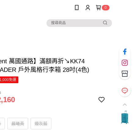
0
nent 萬國通路】滿額再折↘KK74
OADER 戶外風格行李箱 28吋(4色)
1,000免運
0
,160
綠
晨曦黃
煙灰藍