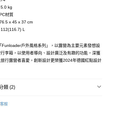
小企業銀行
台中商業銀行
5.0 kg
台灣）商業銀行
華泰商業銀行
PC材質
業銀行
遠東國際商業銀行
.5 x 45 x 37 cm
業銀行
永豐商業銀行
y
12(116.7) L
業銀行
星展（台灣）商業銀行
際商業銀行
中國信託商業銀行
天信用卡公司
新「Funloader戶外風格系列」，以露營為主要元素發想設
分期
款行李箱，以使用者導向、設計廣泛及有趣的功能，深獲
旅行露營者喜愛，創新設計更榮獲2024年德國紅點設計
你分期使用說明】
享後付
由台灣大哥大提供，台灣大哥大用戶可立即使用無須另外申請。
式選擇「大哥付你分期」，訂單成立後會自動跳轉到大哥付的交易
證手機門號後，選擇欲分期的期數、繳款截止日，確認付款後即
FTEE先享後付」】
。
先享後付是「在收到商品之後才付款」的支付方式。 讓您購物簡單
類 (2)
准額度、可分期數及費用金額請依後續交易確認頁面所載為準。
心！
立30分鐘內，如未前往確認交易或遇審核未通過，訂單將自動取
：不需註冊會員、不需綁卡、不需儲值。
「轉專審核」未通過狀況，表示未達大哥付你分期系統評分，恕
/潮流
eminent 萬國通路
：只要手機號碼，簡訊認證，即可結帳。
評估內容。
客服
：先確認商品／服務後，再付款。
/潮流
式說明】
【行李箱/袋】
項不併入電信帳單，「大哥付你分期」於每月結算日後寄送繳費提
EE先享後付」結帳流程】
00，滿NT$1,000(含以上)免運費
方式選擇「AFTEE先享後付」後，將跳轉至「AFTEE先享後
訊連結打開帳單後，可選擇「超商條碼／台灣大直營門市／銀行轉
頁面，進行簡訊認證並確認金額後，即可完成結帳。
付／iPASS MONEY」等通路繳費。
客服中心(1F星巴克旁) 即日起不提供京站紙袋，取件時
成立數日內，您將收到繳費通知簡訊。