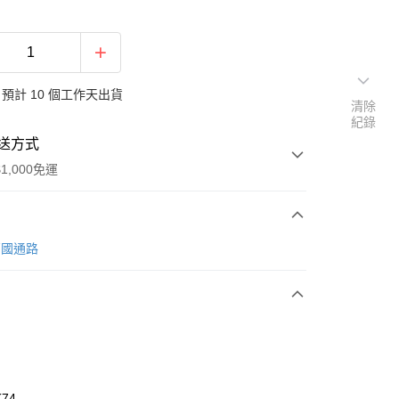
預計 10 個工作天出貨
清除
紀錄
送方式
1,000免運
次付款
 萬國通路
期付款
0 利率 每期
NT$2,026
21家銀行
庫商業銀行
第一商業銀行
業銀行
彰化商業銀行
業儲蓄銀行
台北富邦商業銀行
華商業銀行
兆豐國際商業銀行
74