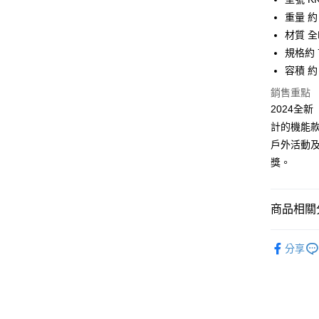
街口支付
臺灣中
重量 約 
匯豐（
悠遊付
材質 全
聯邦商
規格約 76
元大商
Google Pa
容積 約 1
玉山商
台新國
全盈+PAY
銷售重點
台灣樂
2024全
大哥付你
計的機能
相關說明
戶外活動及
【大哥付
AFTEE先
1.本服務
獎。
2.付款方
相關說明
流程，驗
【關於「A
ATM付款
完成交易
AFTEE
商品相關分
3.實際核
便利好安
4.訂單成
１．簡單
消。如遇
運動/戶外
２．便利
運送方式
無法說明
分享
３．安心
運動/戶外
【繳款方
宅配
1.分期款
【「AFT
醒簡訊。
每筆NT$1
１．於結帳
2.透過簡
付」結帳
帳／街口支
京站台北店
２．訂單