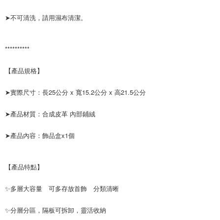
付款後全家取貨
【繳款方式說明】
1.分期款項不併入電信帳單，「大哥付你分期」於每月結算日後寄送繳費提
每筆NT$70，滿NT$899(含以上)免運費
➤不可清洗，請用濕布清潔。
【「AFTEE先享後付」結帳流程】
醒簡訊。
１．於結帳方式選擇「AFTEE先享後付」後，將跳轉至「AFTEE先享後付」
2.透過簡訊連結打開帳單後，可選擇「超商條碼／台灣大直營門市／銀行轉
付款後7-11取貨
結帳頁面，進行簡訊認證並確認金額後，即可完成結帳。
帳／街口支付／iPASS MONEY」等通路繳費。
２．訂單成立數日內，您將收到繳費通知簡訊。
每筆NT$70，滿NT$899(含以上)免運費
**********
３．收到繳費通知簡訊後14天內，點擊此簡訊中的連結，可透過四大超商／
【注意事項】
ATM／網路銀行／等多元方式進行付款，方視為交易完成。
宅配
1.本服務係由「台灣大哥大股份有限公司」（以下簡稱本公司）所提供，讓
【產品規格】
※ 請注意：結帳手續完成當下不需立刻繳費，但若您需要取消訂單，請聯絡
用戶於交易時，得透過本服務購買商品或服務，並由商店將買賣／分期付款
每筆NT$100，滿NT$1,000(含以上)免運費
購買商品的店家。未經商家同意取消之訂單仍視為有效，需透過AFTEE先享
買賣價金債權讓與本公司後，依約使用本公司帳單繳交帳款。
後付繳納相關費用。
➤實際尺寸：長25公分 x 寬15.2公分 x 高21.5公分
2.基於同意付款使用「大哥付你分期」之契約關係目的，商店將以您的個人
免運優惠
※ 交易是否成功請以「AFTEE先享後付 」之結帳頁面顯示為準，若有關於
資料（包含姓名、電話或地址）提供予台灣大哥大進項蒐集、處理及利用，
是否繳費成功／繳費後需取消欲退款等相關疑問，請聯繫「AFTEE先享後付
免運費
由本公司與您本人進行分期帳單所需資料之確認、核對及更正。
➤產品材質：合成皮革 內部鋪絨
客戶支援中心」
https://netprotections.freshdesk.com/support/home
3.完整用戶服務條款，請詳閱以下連結：
https://oppay.tw/userRule
京站台北店客服中心(1F星巴克旁) 即日起不提供京站紙袋，取件時
【注意事項】
➤產品內容：飾品盒x1個
請自備購物袋，若需購買紙袋可現場詢問
１．透過由恩沛科技股份有限公司提供之「AFTEE先享後付」服務完成之交
易，需依本服務之必要範圍內提供個人資料，並將交易相關給付款項請求債
免運費
權轉讓予恩沛科技股份有限公司。
【產品特點】
２．關於個人資料處理事宜，請瀏覽以下網址：
https://aftee.tw/terms/#terms3
３．未成年的使用者請事先徵得法定代理人或監護人之同意方可使用
✨多層大容量 可多存放首飾 分類清晰
「AFTEE先享後付」，若未經同意申辦者引起之損失，本公司不負相關責
任。
✨分層分區，隔板可拆卸，靈活收納
４．使用「AFTEE先享後付」時，將依據個別帳號之用戶狀況，依本公司即