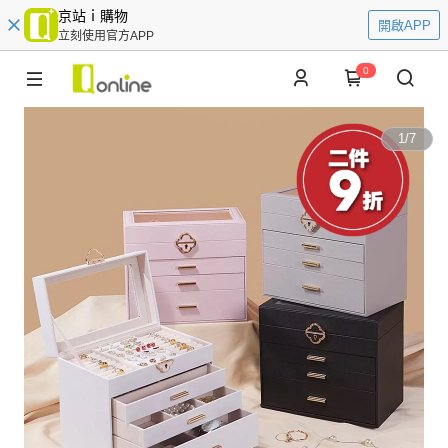
京站ｉ購物
開啟APP
立刻使用官方APP
0
1
/
7