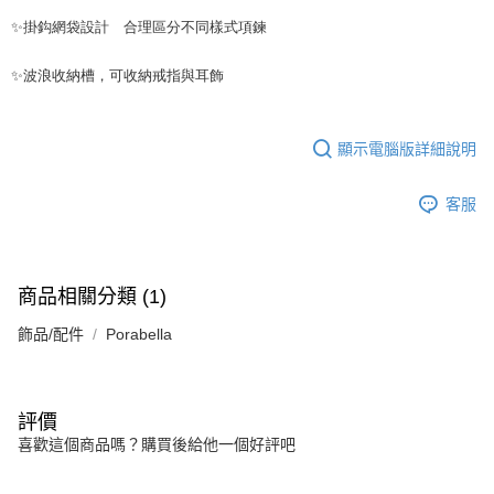
時審查核予不同之上限額度；若仍有額度不足之情形，本公司將視審查結果
請求用戶進行身份認證。
✨掛鈎網袋設計 合理區分不同樣式項鍊
５．嚴禁一人註冊多個帳號或使用他人資訊註冊。若發現惡意使用之情形，
恩沛科技股份有限公司將有權停止該用戶之使用額度並採取法律行動。
✨波浪收納槽，可收納戒指與耳飾
顯示電腦版詳細說明
客服
商品相關分類 (1)
飾品/配件
Porabella
評價
喜歡這個商品嗎？購買後給他一個好評吧