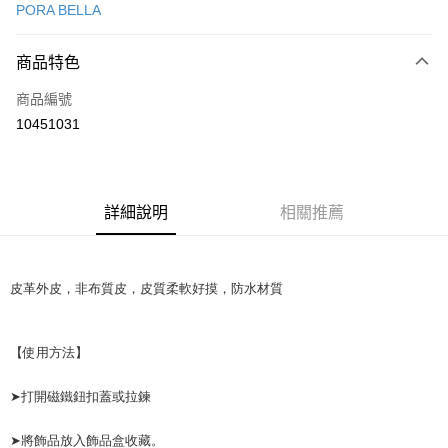
PORA BELLA
LINE Pay
商品特色
Apple Pay
商品編號
街口支付
10451031
悠遊付
Google Pay
全盈+PAY
詳細說明
相關推薦
大哥付你分期
相關說明
皮革外皮，非布質皮，皮質柔軟好摸，防水材質
【大哥付你分期使用說明】
AFTEE先享後付
1.本服務由台灣大哥大提供，台灣大哥大用戶可立即使用無須另外申請。
2.付款方式選擇「大哥付你分期」，訂單成立後會自動跳轉到大哥付的交易
相關說明
【使用方法】
流程，驗證手機門號後，選擇欲分期的期數、繳款截止日，確認付款後即完
【關於「AFTEE先享後付」】
成交易。
ATM付款
AFTEE先享後付是「在收到商品之後才付款」的支付方式。 讓您購物簡單
3.實際核准額度、可分期數及費用金額請依後續交易確認頁面所載為準。
➤打開磁鐵鈕扣蓋或拉鍊
便利好安心！
4.訂單成立30分鐘內，如未前往確認交易或遇審核未通過，訂單將自動取
１．簡單：不需註冊會員、不需綁卡、不需儲值。
運送方式
消。如遇「轉專審核」未通過狀況，表示未達大哥付你分期系統評分，恕無
２．便利：只要手機號碼，簡訊認證，即可結帳。
➤將飾品放入飾品盒收藏。
法說明評估內容。
３．安心：先確認商品／服務後，再付款。