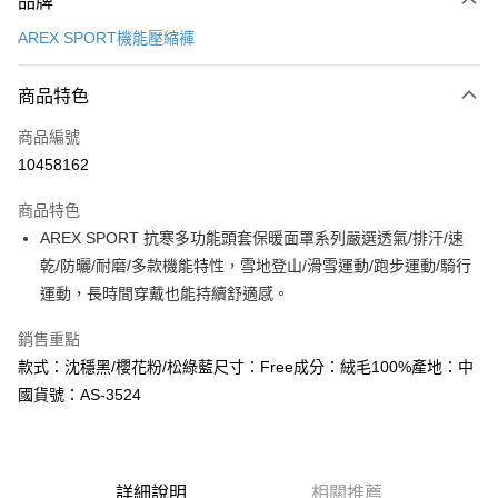
品牌
信用卡一次付款
AREX SPORT機能壓縮褲
LINE Pay
商品特色
Apple Pay
商品編號
街口支付
10458162
悠遊付
商品特色
Google Pay
AREX SPORT 抗寒多功能頭套保暖面罩系列嚴選透氣/排汗/速
全盈+PAY
乾/防曬/耐磨/多款機能特性，雪地登山/滑雪運動/跑步運動/騎行
運動，長時間穿戴也能持續舒適感。
大哥付你分期
相關說明
銷售重點
【大哥付你分期使用說明】
款式：沈穩黑/櫻花粉/松綠藍尺寸：Free成分：絨毛100%產地：中
AFTEE先享後付
1.本服務由台灣大哥大提供，台灣大哥大用戶可立即使用無須另外申請。
國貨號：AS-3524
2.付款方式選擇「大哥付你分期」，訂單成立後會自動跳轉到大哥付的交易
相關說明
流程，驗證手機門號後，選擇欲分期的期數、繳款截止日，確認付款後即完
【關於「AFTEE先享後付」】
成交易。
ATM付款
AFTEE先享後付是「在收到商品之後才付款」的支付方式。 讓您購物簡單
3.實際核准額度、可分期數及費用金額請依後續交易確認頁面所載為準。
便利好安心！
4.訂單成立30分鐘內，如未前往確認交易或遇審核未通過，訂單將自動取
１．簡單：不需註冊會員、不需綁卡、不需儲值。
詳細說明
相關推薦
運送方式
消。如遇「轉專審核」未通過狀況，表示未達大哥付你分期系統評分，恕無