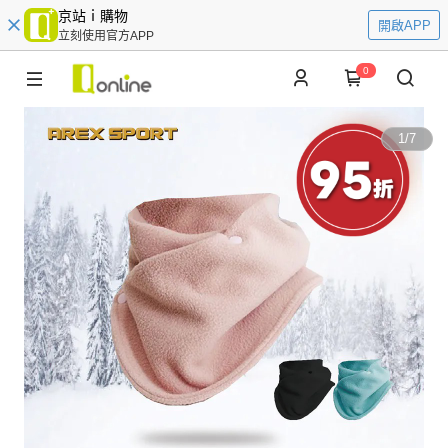
京站ｉ購物
開啟APP
立刻使用官方APP
0
1
/
7