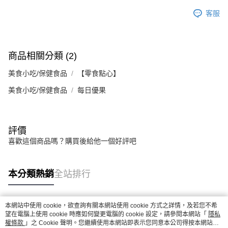
客服
商品相關分類 (2)
美食小吃/保健食品
【零食點心】
美食小吃/保健食品
每日優果
評價
喜歡這個商品嗎？購買後給他一個好評吧
本分類熱銷
全站排行
本網站中使用 cookie，欲查詢有關本網站使用 cookie 方式之詳情，及若您不希
熱門標籤
望在電腦上使用 cookie 時應如何變更電腦的 cookie 設定，請參閱本網站「
隱私
權條款
」之 Cookie 聲明。您繼續使用本網站即表示您同意本公司得按本網站使