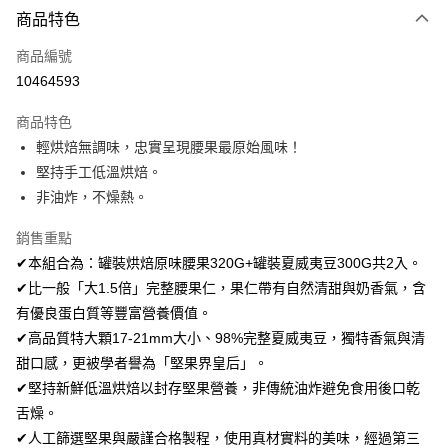
商品特色
Apple Pay
商品編號
街口支付
10464593
悠遊付
商品特色
Google Pay
輕烘焙無調味，忠實呈現腰果最原始風味！
全盈+PAY
堅持手工低溫烘焙。
非油炸，不燥熱。
大哥付你分期
相關說明
銷售重點
【大哥付你分期使用說明】
✔本組合為：罐裝烘焙原味腰果320G+罐裝夏威夷豆300G共2入。
AFTEE先享後付
1.本服務由台灣大哥大提供，台灣大哥大用戶可立即使用無須另外申請。
✔比一般「大1.5倍」完整腰果仁，果仁帶有自然清甜與奶香氣，含
2.付款方式選擇「大哥付你分期」，訂單成立後會自動跳轉到大哥付的交易
相關說明
流程，驗證手機門號後，選擇欲分期的期數、繳款截止日，確認付款後即完
有優良蛋白質等豐富營養價值。
【關於「AFTEE先享後付」】
成交易。
ATM付款
AFTEE先享後付是「在收到商品之後才付款」的支付方式。 讓您購物簡單
✔高品質特大顆17-21mm大小、98%完整夏威夷豆，獨特香氣與清
3.實際核准額度、可分期數及費用金額請依後續交易確認頁面所載為準。
便利好安心！
4.訂單成立30分鐘內，如未前往確認交易或遇審核未通過，訂單將自動取
甜口感，更被學者譽為「堅果界皇后」。
１．簡單：不需註冊會員、不需綁卡、不需儲值。
運送方式
消。如遇「轉專審核」未通過狀況，表示未達大哥付你分期系統評分，恕無
２．便利：只要手機號碼，簡訊認證，即可結帳。
✔堅持新鮮低溫烘焙以封存堅果營養，非傳統油炸避免食用後口乾
法說明評估內容。
３．安心：先確認商品／服務後，再付款。
免運優惠
舌燥。
【繳款方式說明】
1.分期款項不併入電信帳單，「大哥付你分期」於每月結算日後寄送繳費提
免運費
✔人工篩選堅果與嚴謹合格製程，使用真材實料的美味，經過第三
【「AFTEE先享後付」結帳流程】