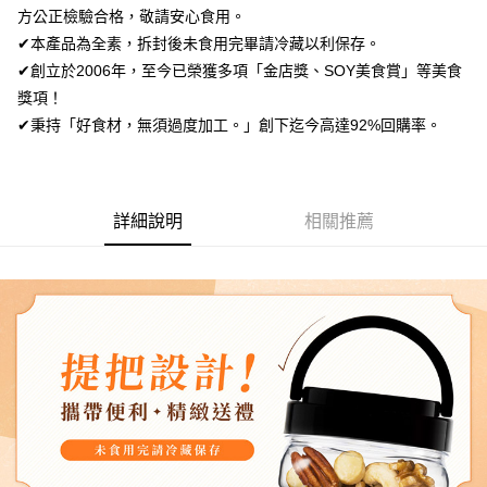
醒簡訊。
１．於結帳方式選擇「AFTEE先享後付」後，將跳轉至「AFTEE先享後付」
方公正檢驗合格，敬請安心食用。
2.透過簡訊連結打開帳單後，可選擇「超商條碼／台灣大直營門市／銀行轉
每日優果-常溫宅配
結帳頁面，進行簡訊認證並確認金額後，即可完成結帳。
帳／街口支付／iPASS MONEY」等通路繳費。
✔本產品為全素，拆封後未食用完畢請冷藏以利保存。
２．訂單成立數日內，您將收到繳費通知簡訊。
每筆NT$150，滿NT$1,000(含以上)免運費
✔創立於2006年，至今已榮獲多項「金店獎、SOY美食賞」等美食
３．收到繳費通知簡訊後14天內，點擊此簡訊中的連結，可透過四大超商／
【注意事項】
ATM／網路銀行／等多元方式進行付款，方視為交易完成。
獎項！
1.本服務係由「台灣大哥大股份有限公司」（以下簡稱本公司）所提供，讓
※ 請注意：結帳手續完成當下不需立刻繳費，但若您需要取消訂單，請聯絡
用戶於交易時，得透過本服務購買商品或服務，並由商店將買賣／分期付款
✔秉持「好食材，無須過度加工。」創下迄今高達92%回購率。
購買商品的店家。未經商家同意取消之訂單仍視為有效，需透過AFTEE先享
買賣價金債權讓與本公司後，依約使用本公司帳單繳交帳款。
後付繳納相關費用。
2.基於同意付款使用「大哥付你分期」之契約關係目的，商店將以您的個人
※ 交易是否成功請以「AFTEE先享後付 」之結帳頁面顯示為準，若有關於
資料（包含姓名、電話或地址）提供予台灣大哥大進項蒐集、處理及利用，
是否繳費成功／繳費後需取消欲退款等相關疑問，請聯繫「AFTEE先享後付
由本公司與您本人進行分期帳單所需資料之確認、核對及更正。
客戶支援中心」
https://netprotections.freshdesk.com/support/home
3.完整用戶服務條款，請詳閱以下連結：
https://oppay.tw/userRule
詳細說明
相關推薦
【注意事項】
１．透過由恩沛科技股份有限公司提供之「AFTEE先享後付」服務完成之交
易，需依本服務之必要範圍內提供個人資料，並將交易相關給付款項請求債
權轉讓予恩沛科技股份有限公司。
２．關於個人資料處理事宜，請瀏覽以下網址：
https://aftee.tw/terms/#terms3
３．未成年的使用者請事先徵得法定代理人或監護人之同意方可使用
「AFTEE先享後付」，若未經同意申辦者引起之損失，本公司不負相關責
任。
４．使用「AFTEE先享後付」時，將依據個別帳號之用戶狀況，依本公司即
時審查核予不同之上限額度；若仍有額度不足之情形，本公司將視審查結果
請求用戶進行身份認證。
５．嚴禁一人註冊多個帳號或使用他人資訊註冊。若發現惡意使用之情形，