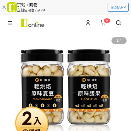
京站ｉ購物
開啟APP
立刻使用官方APP
0
1
/
4