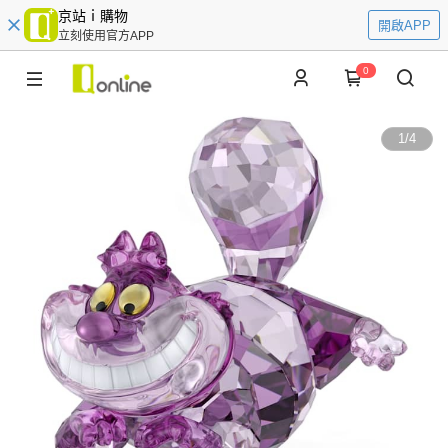
京站ｉ購物
開啟APP
立刻使用官方APP
0
1
/
4