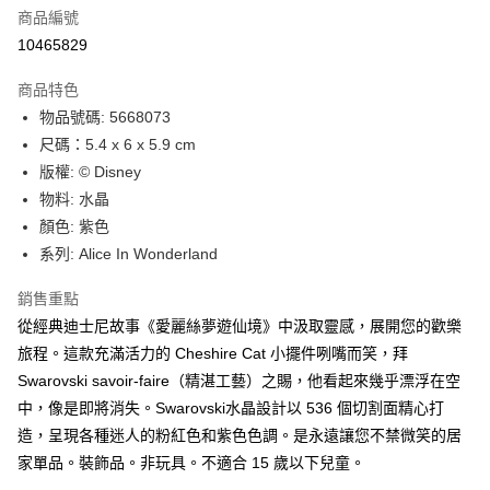
合作金庫商業銀行
第一商業銀行
LINE Pay
商品編號
華南商業銀行
彰化商業銀行
10465829
Apple Pay
上海商業儲蓄銀行
台北富邦商業銀行
國泰世華商業銀行
兆豐國際商業銀行
商品特色
街口支付
臺灣中小企業銀行
台中商業銀行
物品號碼: 5668073
匯豐（台灣）商業銀行
華泰商業銀行
悠遊付
尺碼：5.4 x 6 x 5.9 cm
聯邦商業銀行
遠東國際商業銀行
元大商業銀行
永豐商業銀行
版權: © Disney
Google Pay
玉山商業銀行
星展（台灣）商業銀行
物料: 水晶
台新國際商業銀行
中國信託商業銀行
全盈+PAY
顏色: 紫色
台灣樂天信用卡公司
系列: Alice In Wonderland
大哥付你分期
相關說明
銷售重點
【大哥付你分期使用說明】
AFTEE先享後付
從經典迪士尼故事《愛麗絲夢遊仙境》中汲取靈感，展開您的歡樂
1.本服務由台灣大哥大提供，台灣大哥大用戶可立即使用無須另外申請。
2.付款方式選擇「大哥付你分期」，訂單成立後會自動跳轉到大哥付的交易
相關說明
旅程。這款充滿活力的 Cheshire Cat 小擺件咧嘴而笑，拜
流程，驗證手機門號後，選擇欲分期的期數、繳款截止日，確認付款後即完
【關於「AFTEE先享後付」】
Swarovski savoir-faire（精湛工藝）之賜，他看起來幾乎漂浮在空
成交易。
ATM付款
AFTEE先享後付是「在收到商品之後才付款」的支付方式。 讓您購物簡單
中，像是即將消失。Swarovski水晶設計以 536 個切割面精心打
3.實際核准額度、可分期數及費用金額請依後續交易確認頁面所載為準。
便利好安心！
4.訂單成立30分鐘內，如未前往確認交易或遇審核未通過，訂單將自動取
造，呈現各種迷人的粉紅色和紫色色調。是永遠讓您不禁微笑的居
１．簡單：不需註冊會員、不需綁卡、不需儲值。
運送方式
消。如遇「轉專審核」未通過狀況，表示未達大哥付你分期系統評分，恕無
２．便利：只要手機號碼，簡訊認證，即可結帳。
家單品。裝飾品。非玩具。不適合 15 歲以下兒童。
法說明評估內容。
３．安心：先確認商品／服務後，再付款。
宅配
【繳款方式說明】