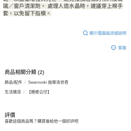
璃／窗戶清潔劑。 處理人造水晶時，建議穿上棉手
套，以免留下指模。
顯示電腦版詳細說明
客服
商品相關分類 (2)
飾品/配件
Swarovski 施華洛世奇
生活雜貨
【療癒公仔】
評價
喜歡這個商品嗎？購買後給他一個好評吧