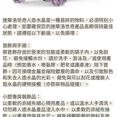
施華洛世奇人造水晶是一種易碎的物料，必須特別小
心處理。如要確保您的施華洛世奇產品長期保持最佳
狀態，請遵從以下勸諭，以免損壞：
首飾與手錶：
將首飾存放於原來的包裝或柔軟的袋子內，以免刮
花。 避免接觸水份。 請於洗手、游泳及／或使用產
品時（例如香水、噴髮膠、肥皂或護膚液）除下首
飾，因可損壞金屬並縮短鍍層的壽命，以及引致脫色
和失去人造水晶的光彩。 避免與可以刮花或撞崩人
造水晶的硬物接觸（亦即與物品碰撞）。
小塑像與裝飾品：
以柔軟的非絨布細心擦亮產品，或以温水人手清洗。
切勿將人造水晶產品浸入水中。 以柔軟的非絨布抹
乾，以盡量增強其光芒。 避免接觸粗糙的物料及玻