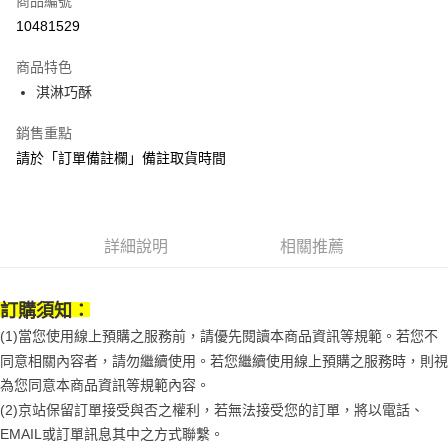
商品編號
街口支付
10481529
悠遊付
商品特色
Google Pay
淇淋巧酥
全盈+PAY
銷售重點
大哥付你分期
請於「訂單備註欄」備註取貨時間
相關說明
【大哥付你分期使用說明】
AFTEE先享後付
1.本服務由台灣大哥大提供，台灣大哥大用戶可立即使用無須另外申請。
2.付款方式選擇「大哥付你分期」，訂單成立後會自動跳轉到大哥付的交易
相關說明
詳細說明
相關推薦
流程，驗證手機門號後，選擇欲分期的期數、繳款截止日，確認付款後即完
【關於「AFTEE先享後付」】
成交易。
ATM付款
AFTEE先享後付是「在收到商品之後才付款」的支付方式。 讓您購物簡單
3.實際核准額度、可分期數及費用金額請依後續交易確認頁面所載為準。
便利好安心！
4.訂單成立30分鐘內，如未前往確認交易或遇審核未通過，訂單將自動取
訂購須知：
１．簡單：不需註冊會員、不需綁卡、不需儲值。
運送方式
消。如遇「轉專審核」未通過狀況，表示未達大哥付你分期系統評分，恕無
２．便利：只要手機號碼，簡訊認證，即可結帳。
(1)當您使用線上預購之服務前，請優先閱讀本商品資訊等規範。若您不
法說明評估內容。
３．安心：先確認商品／服務後，再付款。
京站台北店專櫃自取
【繳款方式說明】
同意相關內容者，請勿繼續使用。若您繼續使用線上預購之服務時，則視
1.分期款項不併入電信帳單，「大哥付你分期」於每月結算日後寄送繳費提
免運費
為您同意本商品資訊等規範內容。
【「AFTEE先享後付」結帳流程】
醒簡訊。
１．於結帳方式選擇「AFTEE先享後付」後，將跳轉至「AFTEE先享後付」
(2)京站保留訂單接受與否之權利，若無法接受您的訂單，將以電話、
2.透過簡訊連結打開帳單後，可選擇「超商條碼／台灣大直營門市／銀行轉
結帳頁面，進行簡訊認證並確認金額後，即可完成結帳。
帳／街口支付／iPASS MONEY」等通路繳費。
EMAIL或訂單訊息其中之方式聯繫。
２．訂單成立數日內，您將收到繳費通知簡訊。