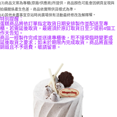
３．收到繳費通知簡訊後14天內，點擊此簡訊中的連結，可透過四大超商／
(3)商品文案為專櫃(原廠/供應商)所提供，商品顏色可能會因網頁呈現與
【注意事項】
ATM／網路銀行／等多元方式進行付款，方視為交易完成。
拍攝關係產生色差，商品依實際供貨樣式為準。 
1.本服務係由「台灣大哥大股份有限公司」（以下簡稱本公司）所提供，讓
※ 請注意：結帳手續完成當下不需立刻繳費，但若您需要取消訂單，請聯絡
權。
用戶於交易時，得透過本服務購買商品或服務，並由商店將買賣／分期付款
(4)
其他未盡事宜
京站時尚廣場保有活動最終修改及解釋
購買商品的店家。未經商家同意取消之訂單仍視為有效，需透過AFTEE先享
特別提醒：
買賣價金債權讓與本公司後，依約使用本公司帳單繳交帳款。
後付繳納相關費用。
蛋糕商品將依訂單指定取貨日期安排製作並配送至專
2.基於同意付款使用「大哥付你分期」之契約關係目的，商店將以您的個人
※ 交易是否成功請以「AFTEE先享後付 」之結帳頁面顯示為準，若有關於
櫃。若需延後取貨，最遲須於原訂取貨日至少提前4個工
資料（包含姓名、電話或地址）提供予台灣大哥大進項蒐集、處理及利用，
是否繳費成功／繳費後需取消欲退款等相關疑問，請聯繫「AFTEE先享後付
作天告知。
由本公司與您本人進行分期帳單所需資料之確認、核對及更正。
客戶支援中心」
https://netprotections.freshdesk.com/support/home
商品一經製作完成並送達專櫃後，恕不接受臨時變更或
3.完整用戶服務條款，請詳閱以下連結：
https://oppay.tw/userRule
延後取貨之要求；如未於期限內完成取貨，商品將直接
【注意事項】
銷毀且不予退費，敬請留意。
１．透過由恩沛科技股份有限公司提供之「AFTEE先享後付」服務完成之交
易，需依本服務之必要範圍內提供個人資料，並將交易相關給付款項請求債
權轉讓予恩沛科技股份有限公司。
２．關於個人資料處理事宜，請瀏覽以下網址：
https://aftee.tw/terms/#terms3
３．未成年的使用者請事先徵得法定代理人或監護人之同意方可使用
「AFTEE先享後付」，若未經同意申辦者引起之損失，本公司不負相關責
任。
４．使用「AFTEE先享後付」時，將依據個別帳號之用戶狀況，依本公司即
時審查核予不同之上限額度；若仍有額度不足之情形，本公司將視審查結果
請求用戶進行身份認證。
５．嚴禁一人註冊多個帳號或使用他人資訊註冊。若發現惡意使用之情形，
恩沛科技股份有限公司將有權停止該用戶之使用額度並採取法律行動。