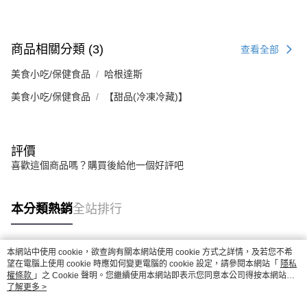
商品相關分類 (3)
查看全部
美食小吃/保健食品
哈根達斯
美食小吃/保健食品
【甜品(冷凍冷藏)】
評價
喜歡這個商品嗎？購買後給他一個好評吧
本分類熱銷
全站排行
本網站中使用 cookie，欲查詢有關本網站使用 cookie 方式之詳情，及若您不希
熱門標籤
望在電腦上使用 cookie 時應如何變更電腦的 cookie 設定，請參閱本網站「
隱私
權條款
」之 Cookie 聲明。您繼續使用本網站即表示您同意本公司得按本網站使
用條款之 Cookie 聲明使用 cookie。
了解更多 >