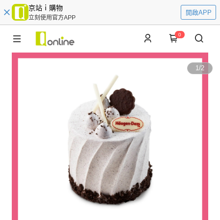
京站ｉ購物
開啟APP
立刻使用官方APP
0
1
/
2