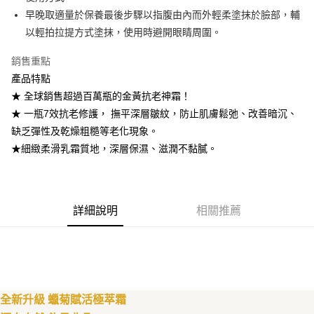
早晚取適量於保養最後步驟以指腹由內而外輕柔塗抹於臉部，輔
悠遊付
以輕拍拉提方式塗抹，使用時避開眼睛周圍 。
Google Pay
銷售重點
全盈+PAY
產品特點
★ 全球銷售超過百萬瓶的金黃抗老神霜！
大哥付你分期
★ 一瓶7效抗老修護， 撫平深層皺紋，防止肌膚鬆弛、改善暗沉、
相關說明
缺乏彈性及乾燥粗糙等老化現象。
【大哥付你分期使用說明】
AFTEE先享後付
1.本服務由台灣大哥大提供，台灣大哥大用戶可立即使用無須另外申請。
★細緻柔滑乳霜質地，深層保濕、滋潤不黏膩。
2.付款方式選擇「大哥付你分期」，訂單成立後會自動跳轉到大哥付的交易
相關說明
流程，驗證手機門號後，選擇欲分期的期數、繳款截止日，確認付款後即完
【關於「AFTEE先享後付」】
成交易。
ATM付款
AFTEE先享後付是「在收到商品之後才付款」的支付方式。 讓您購物簡單
3.實際核准額度、可分期數及費用金額請依後續交易確認頁面所載為準。
便利好安心！
4.訂單成立30分鐘內，如未前往確認交易或遇審核未通過，訂單將自動取
詳細說明
相關推薦
１．簡單：不需註冊會員、不需綁卡、不需儲值。
運送方式
消。如遇「轉專審核」未通過狀況，表示未達大哥付你分期系統評分，恕無
２．便利：只要手機號碼，簡訊認證，即可結帳。
法說明評估內容。
３．安心：先確認商品／服務後，再付款。
付款後全家取貨
【繳款方式說明】
1.分期款項不併入電信帳單，「大哥付你分期」於每月結算日後寄送繳費提
每筆NT$70，滿NT$1,000(含以上)免運費
【「AFTEE先享後付」結帳流程】
醒簡訊。
１．於結帳方式選擇「AFTEE先享後付」後，將跳轉至「AFTEE先享後付」
2.透過簡訊連結打開帳單後，可選擇「超商條碼／台灣大直營門市／銀行轉
付款後7-11取貨
結帳頁面，進行簡訊認證並確認金額後，即可完成結帳。
帳／街口支付／iPASS MONEY」等通路繳費。
全新升級 蠟菊賦活極萃霜
２．訂單成立數日內，您將收到繳費通知簡訊。
每筆NT$70，滿NT$1,000(含以上)免運費
３．收到繳費通知簡訊後14天內，點擊此簡訊中的連結，可透過四大超商／