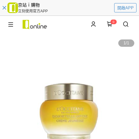
京站ｉ購物
開啟APP
立刻使用官方APP
0
1
/
1