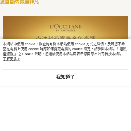
源自自然 能量非凡
【注意事項】
ATM／網路銀行／等多元方式進行付款，方視為交易完成。
宅配
1.本服務係由「台灣大哥大股份有限公司」（以下簡稱本公司）所提供，讓
※ 請注意：結帳手續完成當下不需立刻繳費，但若您需要取消訂單，請聯絡
用戶於交易時，得透過本服務購買商品或服務，並由商店將買賣／分期付款
每筆NT$100，滿NT$1,200(含以上)免運費
購買商品的店家。未經商家同意取消之訂單仍視為有效，需透過AFTEE先享
買賣價金債權讓與本公司後，依約使用本公司帳單繳交帳款。
後付繳納相關費用。
2.基於同意付款使用「大哥付你分期」之契約關係目的，商店將以您的個人
京站台北店客服中心(1F星巴克旁) 即日起不提供京站紙袋，取件時
※ 交易是否成功請以「AFTEE先享後付 」之結帳頁面顯示為準，若有關於
資料（包含姓名、電話或地址）提供予台灣大哥大進項蒐集、處理及利用，
是否繳費成功／繳費後需取消欲退款等相關疑問，請聯繫「AFTEE先享後付
請自備購物袋，若需購買紙袋可現場詢問
由本公司與您本人進行分期帳單所需資料之確認、核對及更正。
客戶支援中心」
https://netprotections.freshdesk.com/support/home
3.完整用戶服務條款，請詳閱以下連結：
https://oppay.tw/userRule
免運費
本網站中使用 cookie，欲查詢有關本網站使用 cookie 方式之詳情，及若您不希
【注意事項】
望在電腦上使用 cookie 時應如何變更電腦的 cookie 設定，請參閱本網站「
隱私
１．透過由恩沛科技股份有限公司提供之「AFTEE先享後付」服務完成之交
權條款
」之 Cookie 聲明。您繼續使用本網站即表示您同意本公司得按本網站使
易，需依本服務之必要範圍內提供個人資料，並將交易相關給付款項請求債
用條款之 Cookie 聲明使用 cookie。
了解更多 >
權轉讓予恩沛科技股份有限公司。
２．關於個人資料處理事宜，請瀏覽以下網址：
https://aftee.tw/terms/#terms3
我知道了
３．未成年的使用者請事先徵得法定代理人或監護人之同意方可使用
「AFTEE先享後付」，若未經同意申辦者引起之損失，本公司不負相關責
任。
４．使用「AFTEE先享後付」時，將依據個別帳號之用戶狀況，依本公司即
時審查核予不同之上限額度；若仍有額度不足之情形，本公司將視審查結果
請求用戶進行身份認證。
５．嚴禁一人註冊多個帳號或使用他人資訊註冊。若發現惡意使用之情形，
恩沛科技股份有限公司將有權停止該用戶之使用額度並採取法律行動。