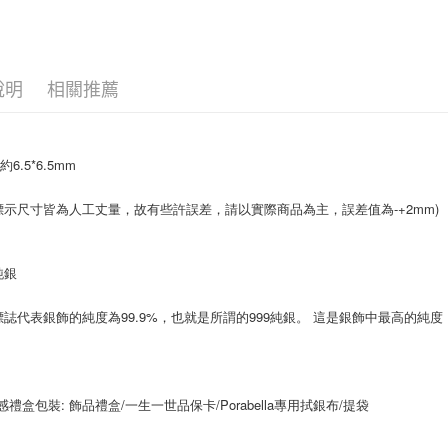
大哥付你
相關說明
【大哥付
AFTEE先
1.本服務
2.付款方
相關說明
說明
相關推薦
流程，驗
【關於「A
ATM付款
完成交易
AFTEE
3.實際核
便利好安
4.訂單成
１．簡單
約6.5*6.5mm
消。如遇
２．便利
運送方式
無法說明
３．安心
【繳款方
標示尺寸皆為人工丈量，故有些許誤差，請以實際商品為主，誤差值為-+2mm)
付款後全
1.分期款
【「AFT
醒簡訊。
每筆NT$7
１．於結帳
2.透過簡
付」結帳
純銀
帳／街口支
付款後7-1
２．訂單
３．收到繳
每筆NT$7
【注意事
9標誌代表銀飾的純度為99.9%，也就是所謂的999純銀。 這是銀飾中最高的
／ATM／
1.本服務
※ 請注意
宅配
用戶於交
絡購買商品
款買賣價
先享後付
每筆NT$1
2.基於同
※ 交易是
質感禮盒包裝: 飾品禮盒/一生一世品保卡/Porabella專用拭銀布/提袋
資料（包
是否繳費成
免運優惠
用，由本
付客戶支
免運費
3.完整用