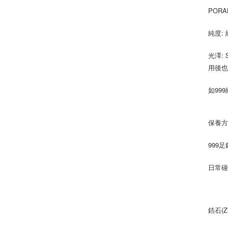
PORA
純度:
光澤:
用後
如99
保養方
999
日常碰
鋯石(Zi