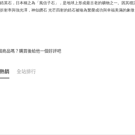
鋯英石，日本稱之為「風信子石」，是地球上形成最古老的礦物之一。因其穩定
折射率與強光澤，神似鑽石 光芒四射的鋯石被喻為繁榮成功與幸福美滿的象徵
個商品嗎？購買後給他一個好評吧
熱銷
全站排行