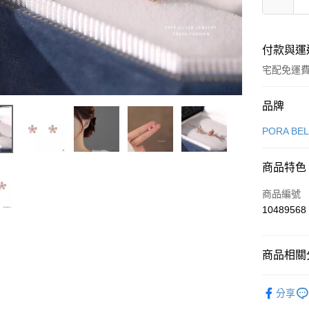
付款與運
宅配免運
付款方式
品牌
信用卡一
PORA BE
LINE Pay
商品特色
Apple Pay
商品編號
街口支付
10489568
悠遊付
商品相關分
Google Pa
飾品/配件
全盈+PAY
分享