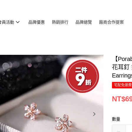
會員活動
品牌優惠
熱銷排行
品牌總覽
廠商合作提案
【Por
花耳釘
Earri
宅配免運費
NT$6
數量