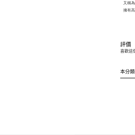
又稱為
擁有高
評價
喜歡這
本分類