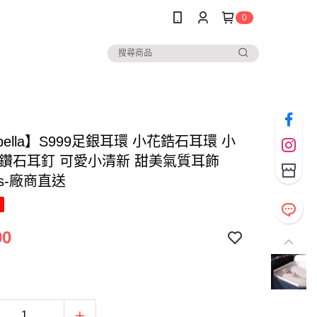
0
abella】S999足銀耳環 小花鋯石耳環 小
 鑽石耳釘 可愛小清新 甜美氣質耳飾
ngs-廠商直送
90