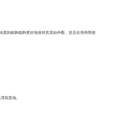
項】
客服中心(1F星巴克旁) 即日起不提供京站紙袋，取件時
恩沛科技股份有限公司提供之「AFTEE先享後付」服務完成之
依本服務之必要範圍內提供個人資料，並將交易相關給付款項請
物袋，若需購買紙袋可現場詢問
。
讓予恩沛科技股份有限公司。
個人資料處理事宜，請瀏覽以下網址：
ee.tw/terms/#terms3
。高純度的銀飾能夠更好地保持其原始外觀，並且在長時間使
年的使用者請事先徵得法定代理人或監護人之同意方可使用
E先享後付」，若未經同意申辦者引起之損失，本公司不負相關責
AFTEE先享後付」時，將依據個別帳號之用戶狀況，依本公司
核予不同之上限額度；若仍有額度不足之情形，本公司將視審查
用戶進行身份認證。
一人註冊多個帳號或使用他人資訊註冊。若發現惡意使用之情
科技股份有限公司將有權停止該用戶之使用額度並採取法律行
色澤與質地。