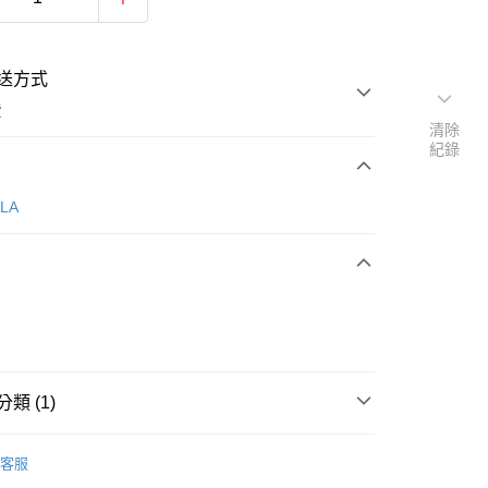
送方式
費
清除
紀錄
次付款
LLA
類 (1)
y
Porabella
客服