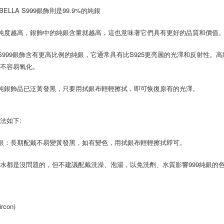
【注意事
BELLA S999銀飾則是99.9%的純銀
京站台北店
１．透過由
交易，需
請自備購
 純度越高，銀飾中的純銀含量就越高，這也意味著它們具有更好的品質和價值
求債權轉
免運費
２．關於
https://aft
 S999銀飾含有更高比例的純銀，它通常具有比S925更亮麗的光澤和反射性
３．未成
也不容易氧化。
「AFTE
任。
9純銀飾品已泛黃發黑，只要用拭銀布輕輕擦拭，即可恢復原有的光澤。
４．使用「
即時審查
結果請求
５．嚴禁
法如下:
形，恩沛
動。
足銀：長期配戴不易變黃發黑，如有變色，用拭銀布輕輕擦拭即可。
水都是沒問題的，但不建議配戴洗澡、泡湯，以免洗劑、水質影響999純銀的
rcon)