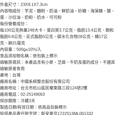
外盒尺寸：23X9.1X7.3cm
內容物成份：芋泥、麵粉、奶油、鮮奶油、砂糖、海藻糖、鹽、
蛋、沙拉油、奶粉、奶水、可可粉
每份營養成份：
每100公克熱量248大卡、蛋白質3.7公克、脂肪13.4公克、飽和
脂肪0.8公克、反式脂肪0公克、碳水化合物28公克、糖17公
克、鈉31毫克
內容量：500g±10%/入
食品添加物名稱：依包裝上標示
過敏原資訊：本產品含有小麥、芝麻、牛奶及蛋的成分，不適其
過敏原者食用
產地：台灣
廠商名稱：中國系統整合股份有限公司
廠商地址：台北市松山區民權東路三段124號2樓
廠商電話：02-25149063
保存期限：冷藏3天
製造日期/有效日期：依商品包裝標示
投保產品責任險字號：新安東京1722513ML001332