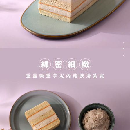
https://aftee.tw/terms/#terms3
３．未成年的使用者請事先徵得法定代理人或監護人之同意方可使用
「AFTEE先享後付」，若未經同意申辦者引起之損失，本公司不負相關責
任。
４．使用「AFTEE先享後付」時，將依據個別帳號之用戶狀況，依本公司即
時審查核予不同之上限額度；若仍有額度不足之情形，本公司將視審查結果
請求用戶進行身份認證。
５．嚴禁一人註冊多個帳號或使用他人資訊註冊。若發現惡意使用之情形，
恩沛科技股份有限公司將有權停止該用戶之使用額度並採取法律行動。