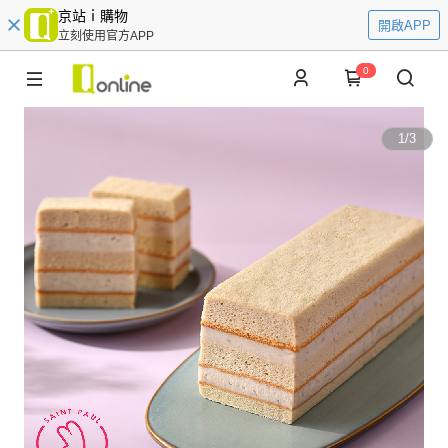
京站ｉ購物
開啟APP
立刻使用官方APP
0
1
/
3