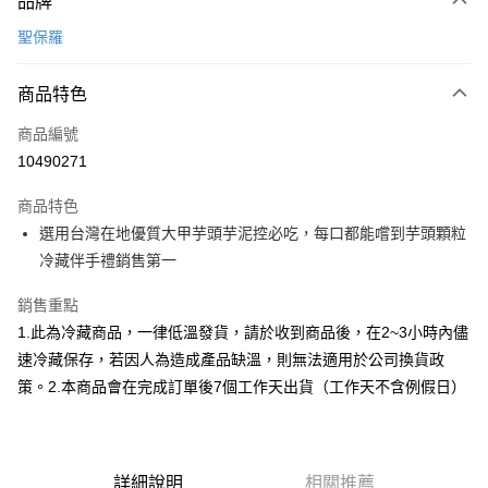
品牌
信用卡一次付款
聖保羅
信用卡分期付款
6 期 0 利率 每期
NT$76
21家銀行
商品特色
合作金庫商業銀行
第一商業銀行
LINE Pay
商品編號
華南商業銀行
彰化商業銀行
10490271
Apple Pay
上海商業儲蓄銀行
台北富邦商業銀行
國泰世華商業銀行
兆豐國際商業銀行
商品特色
街口支付
臺灣中小企業銀行
台中商業銀行
選用台灣在地優質大甲芋頭芋泥控必吃，每口都能嚐到芋頭顆粒
匯豐（台灣）商業銀行
華泰商業銀行
悠遊付
冷藏伴手禮銷售第一
聯邦商業銀行
遠東國際商業銀行
元大商業銀行
永豐商業銀行
Google Pay
銷售重點
玉山商業銀行
星展（台灣）商業銀行
台新國際商業銀行
中國信託商業銀行
全盈+PAY
1.此為冷藏商品，一律低溫發貨，請於收到商品後，在2~3小時內儘
台灣樂天信用卡公司
速冷藏保存，若因人為造成產品缺溫，則無法適用於公司換貨政
大哥付你分期
策。2.本商品會在完成訂單後7個工作天出貨（工作天不含例假日）
相關說明
【大哥付你分期使用說明】
AFTEE先享後付
1.本服務由台灣大哥大提供，台灣大哥大用戶可立即使用無須另外申請。
2.付款方式選擇「大哥付你分期」，訂單成立後會自動跳轉到大哥付的交易
相關說明
詳細說明
相關推薦
流程，驗證手機門號後，選擇欲分期的期數、繳款截止日，確認付款後即完