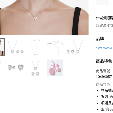
付款與運
超取滿NT$
付款方式
品牌
信用卡一
Swarovs
信用卡分
商品特色
6 期 
商品編號
合作金
LINE Pay
10494057
華南商
Apple Pay
上海商
商品特色
國泰世
物品號碼:
街口支付
臺灣中
系列: Ar
匯豐（
悠遊付
項鏈長度:
聯邦商
圖形尺碼:
元大商
Google Pa