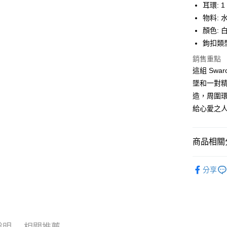
耳環: 1 
玉山商
台新國
全盈+PAY
物料: 
台灣樂
顏色: 
大哥付你
鉤扣類型
相關說明
【大哥付
銷售重點
AFTEE先
1.本服務
這組 Sw
2.付款方
相關說明
墜和一對精
流程，驗
【關於「A
ATM付款
完成交易
造，周圍
AFTEE
3.實際核
便利好安
給心愛之
4.訂單成
１．簡單
消。如遇
２．便利
運送方式
無法說明
３．安心
【繳款方
商品相關分
付款後全
1.分期款
【「AFT
醒簡訊。
每筆NT$7
１．於結帳
飾品/配件
2.透過簡
付」結帳
分享
帳／街口支
飾品/配件
付款後7-1
２．訂單
３．收到繳
每筆NT$7
飾品/配件
【注意事
／ATM／
1.本服務
※ 請注意
宅配
用戶於交
絡購買商品
款買賣價
先享後付
每筆NT$1
說明
相關推薦