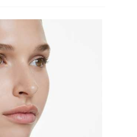
意付款使用「大哥付你分期」之契約關係目的，商店將以您的個人
否成功請以「AFTEE先享後付 」之結帳頁面顯示為準，若有關於
含姓名、電話或地址）提供予台灣大哥大進項蒐集、處理及利
功／繳費後需取消欲退款等相關疑問，請聯繫「AFTEE先享後
客服中心(1F星巴克旁) 即日起不提供京站紙袋，取件時
公司與您本人進行分期帳單所需資料之確認、核對及更正。
援中心」
https://netprotections.freshdesk.com/support/home
物袋，若需購買紙袋可現場詢問
戶服務條款，請詳閱以下連結：
https://oppay.tw/userRule
項】
恩沛科技股份有限公司提供之「AFTEE先享後付」服務完成之
依本服務之必要範圍內提供個人資料，並將交易相關給付款項請
讓予恩沛科技股份有限公司。
個人資料處理事宜，請瀏覽以下網址：
ee.tw/terms/#terms3
年的使用者請事先徵得法定代理人或監護人之同意方可使用
E先享後付」，若未經同意申辦者引起之損失，本公司不負相關責
AFTEE先享後付」時，將依據個別帳號之用戶狀況，依本公司
核予不同之上限額度；若仍有額度不足之情形，本公司將視審查
用戶進行身份認證。
一人註冊多個帳號或使用他人資訊註冊。若發現惡意使用之情
科技股份有限公司將有權停止該用戶之使用額度並採取法律行