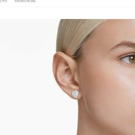
2.基於同
※ 交易是
資料（包
是否繳費成
京站台北店
用，由本
付客戶支
請自備購
3.完整用
免運費
【注意事
１．透過由
交易，需
求債權轉
２．關於
https://aft
３．未成
「AFTE
任。
４．使用「
即時審查
結果請求
５．嚴禁
形，恩沛
動。