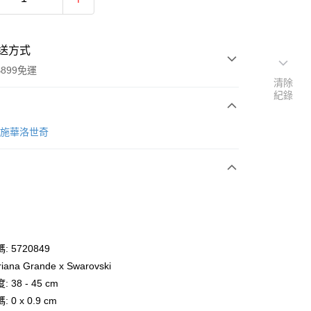
送方式
899免運
清除
紀錄
次付款
ki 施華洛世奇
期付款
0 利率 每期
NT$1,500
21家銀行
庫商業銀行
第一商業銀行
業銀行
彰化商業銀行
業儲蓄銀行
台北富邦商業銀行
華商業銀行
兆豐國際商業銀行
 5720849
小企業銀行
台中商業銀行
iana Grande x Swarovski
台灣）商業銀行
華泰商業銀行
 38 - 45 cm
業銀行
遠東國際商業銀行
 0 x 0.9 cm
業銀行
永豐商業銀行
y