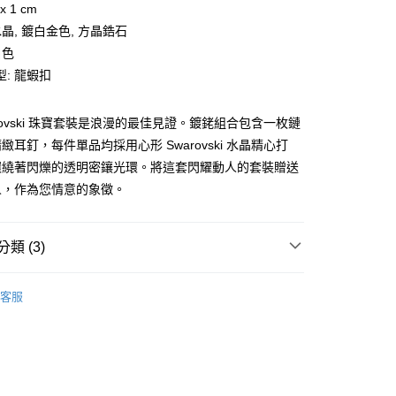
x 1 cm
業銀行
星展（台灣）商業銀行
際商業銀行
中國信託商業銀行
水晶, 鍍白金色, 方晶鋯石
天信用卡公司
白色
分期
: 龍蝦扣
你分期使用說明】
享後付
由台灣大哥大提供，台灣大哥大用戶可立即使用無須另外申請。
arovski 珠寶套裝是浪漫的最佳見證。鍍銠組合包含一枚鏈
式選擇「大哥付你分期」，訂單成立後會自動跳轉到大哥付的交易
緻耳釘，每件單品均採用心形 Swarovski 水晶精心打
證手機門號後，選擇欲分期的期數、繳款截止日，確認付款後即
FTEE先享後付」】
。
環繞著閃爍的透明密鑲光環。將這套閃耀動人的套裝贈送
先享後付是「在收到商品之後才付款」的支付方式。 讓您購物簡單
准額度、可分期數及費用金額請依後續交易確認頁面所載為準。
心！
人，作為您情意的象徵。
立30分鐘內，如未前往確認交易或遇審核未通過，訂單將自動取
：不需註冊會員、不需綁卡、不需儲值。
「轉專審核」未通過狀況，表示未達大哥付你分期系統評分，恕
：只要手機號碼，簡訊認證，即可結帳。
評估內容。
：先確認商品／服務後，再付款。
式說明】
類 (3)
家取貨
項不併入電信帳單，「大哥付你分期」於每月結算日後寄送繳費提
EE先享後付」結帳流程】
0，滿NT$899(含以上)免運費
方式選擇「AFTEE先享後付」後，將跳轉至「AFTEE先享後
Swarovski 施華洛世奇
訊連結打開帳單後，可選擇「超商條碼／台灣大直營門市／銀行轉
頁面，進行簡訊認證並確認金額後，即可完成結帳。
客服
付／iPASS MONEY」等通路繳費。
【項鍊/手鍊】
1取貨
成立數日內，您將收到繳費通知簡訊。
費通知簡訊後14天內，點擊此簡訊中的連結，可透過四大超商
0，滿NT$899(含以上)免運費
項】
【戒指/耳環】
網路銀行／等多元方式進行付款，方視為交易完成。
係由「台灣大哥大股份有限公司」（以下簡稱本公司）所提供，讓
：結帳手續完成當下不需立刻繳費，但若您需要取消訂單，請聯
易時，得透過本服務購買商品或服務，並由商店將買賣／分期付
的店家。未經商家同意取消之訂單仍視為有效，需透過AFTEE
金債權讓與本公司後，依約使用本公司帳單繳交帳款。
繳納相關費用。
00，滿NT$1,000(含以上)免運費