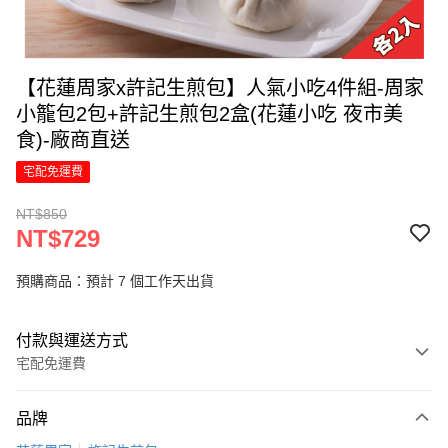
【花蓮周家x許記生煎包】人氣小吃4件組-周家
小籠包2包+許記生煎包2盒(花蓮小吃 夜市美
食)-廠商直送
宅配免運費
NT$850
NT$729
預購商品：預計 7 個工作天出貨
付款與運送方式
宅配免運費
付款方式
品牌
信用卡一次付款