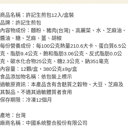
商品名稱：許記生煎包12入/盒裝
品牌：許記生煎包
內容物成份：麵粉、豬肉(台灣)、高麗菜、水、芝麻油、
醬油、糖、芝麻、薑、胡椒
每份營養成份：每100公克熱量210.6大卡、蛋白質6.5公
克、脂肪9.4公克、飽和脂肪3.06公克、反式脂肪0.0公
克、碳水化合物25公克、糖2.3公克、鈉351毫克
內容量：12顆/盒，380公克±9g/盒
食品添加物名稱：依包裝上標示
過敏原資訊：本產品含有含麩質之穀物、大豆、芝麻及
其製品，不適其過敏體質者食用
保存期限：冷凍12個月
產地：台灣
廠商名稱：中國系統整合股份有限公司