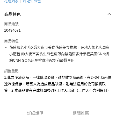
花蓮周家
許記生煎包
信用卡分期付款
6 期 0 利率 每期
NT$121
21家銀行
商品特色
合作金庫商業銀行
第一商業銀行
LINE Pay
商品編號
華南商業銀行
彰化商業銀行
10494071
Apple Pay
上海商業儲蓄銀行
台北富邦商業銀行
國泰世華商業銀行
兆豐國際商業銀行
商品特色
街口支付
臺灣中小企業銀行
台中商業銀行
花蓮知名小吃X師大夜市美食花蓮美食推薦，在地人氣老店周家
匯豐（台灣）商業銀行
華泰商業銀行
悠遊付
小籠包 師大夜市美食生煎包皮薄內餡飽滿多汁榮獲美國CNN網
聯邦商業銀行
遠東國際商業銀行
元大商業銀行
永豐商業銀行
站CNN GO名店免排隊宅配到府輕鬆享用
Google Pay
玉山商業銀行
星展（台灣）商業銀行
台新國際商業銀行
中國信託商業銀行
全盈+PAY
銷售重點
台灣樂天信用卡公司
1.此為冷凍商品，一律低溫發貨，請於收到商品後，在2~3小時內儘
大哥付你分期
速冷凍保存，若因人為造成產品缺溫，則無法適用於公司換貨政
相關說明
策。2.本商品會在完成訂單後7個工作天出貨（工作天不含例假日）
【大哥付你分期使用說明】
AFTEE先享後付
1.本服務由台灣大哥大提供，台灣大哥大用戶可立即使用無須另外申請。
2.付款方式選擇「大哥付你分期」，訂單成立後會自動跳轉到大哥付的交易
相關說明
流程，驗證手機門號後，選擇欲分期的期數、繳款截止日，確認付款後即完
【關於「AFTEE先享後付」】
成交易。
ATM付款
詳細說明
相關推薦
AFTEE先享後付是「在收到商品之後才付款」的支付方式。 讓您購物簡單