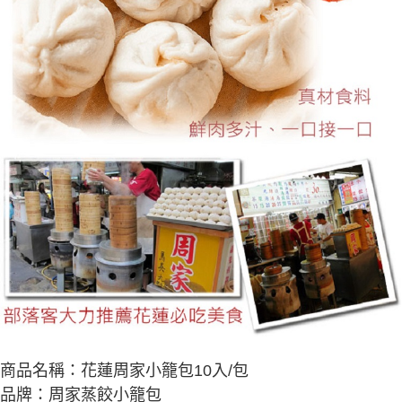
「AFTEE先享後付」，若未經同意申辦者引起之損失，本公司不負相關責
任。
４．使用「AFTEE先享後付」時，將依據個別帳號之用戶狀況，依本公司即
時審查核予不同之上限額度；若仍有額度不足之情形，本公司將視審查結果
請求用戶進行身份認證。
５．嚴禁一人註冊多個帳號或使用他人資訊註冊。若發現惡意使用之情形，
恩沛科技股份有限公司將有權停止該用戶之使用額度並採取法律行動。
商品名稱：花蓮周家小籠包10入/包
品牌：周家蒸餃小籠包