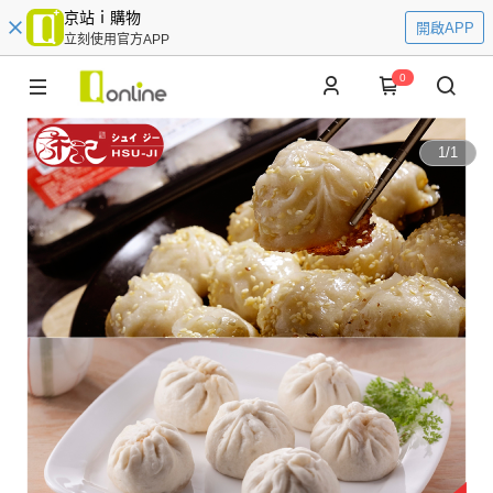
京站ｉ購物
開啟APP
立刻使用官方APP
0
1
/
1