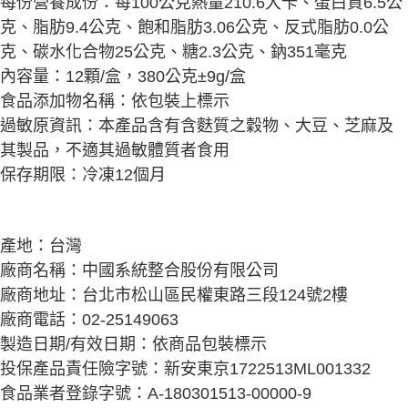
每份營養成份：每100公克熱量210.6大卡、蛋白質6.5公
克、脂肪9.4公克、飽和脂肪3.06公克、反式脂肪0.0公
克、碳水化合物25公克、糖2.3公克、鈉351毫克
內容量：12顆/盒，380公克±9g/盒
食品添加物名稱：依包裝上標示
過敏原資訊：本產品含有含麩質之穀物、大豆、芝麻及
其製品，不適其過敏體質者食用
保存期限：冷凍12個月
產地：台灣
廠商名稱：中國系統整合股份有限公司
廠商地址：台北市松山區民權東路三段124號2樓
廠商電話：02-25149063
製造日期/有效日期：依商品包裝標示
投保產品責任險字號：新安東京1722513ML001332
食品業者登錄字號：A-180301513-00000-9