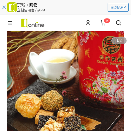
京站ｉ購物
開啟APP
立刻使用官方APP
0
1
/
2