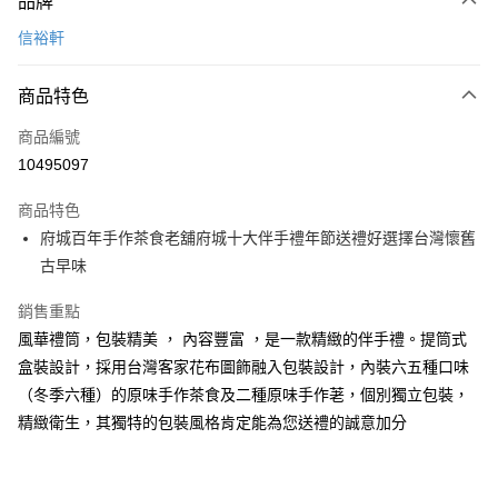
品牌
信用卡一次付款
信裕軒
信用卡分期付款
6 期 0 利率 每期
NT$131
21家銀行
商品特色
合作金庫商業銀行
第一商業銀行
LINE Pay
商品編號
華南商業銀行
彰化商業銀行
10495097
Apple Pay
上海商業儲蓄銀行
台北富邦商業銀行
國泰世華商業銀行
兆豐國際商業銀行
商品特色
街口支付
臺灣中小企業銀行
台中商業銀行
府城百年手作茶食老舖府城十大伴手禮年節送禮好選擇台灣懷舊
匯豐（台灣）商業銀行
華泰商業銀行
悠遊付
古早味
聯邦商業銀行
遠東國際商業銀行
元大商業銀行
永豐商業銀行
Google Pay
銷售重點
玉山商業銀行
星展（台灣）商業銀行
台新國際商業銀行
中國信託商業銀行
全盈+PAY
風華禮筒，包裝精美 ， 內容豐富 ，是一款精緻的伴手禮。提筒式
台灣樂天信用卡公司
盒裝設計，採用台灣客家花布圖飾融入包裝設計，內裝六五種口味
大哥付你分期
（冬季六種）的原味手作茶食及二種原味手作荖，個別獨立包裝，
相關說明
精緻衛生，其獨特的包裝風格肯定能為您送禮的誠意加分
【大哥付你分期使用說明】
AFTEE先享後付
1.本服務由台灣大哥大提供，台灣大哥大用戶可立即使用無須另外申請。
2.付款方式選擇「大哥付你分期」，訂單成立後會自動跳轉到大哥付的交易
相關說明
流程，驗證手機門號後，選擇欲分期的期數、繳款截止日，確認付款後即完