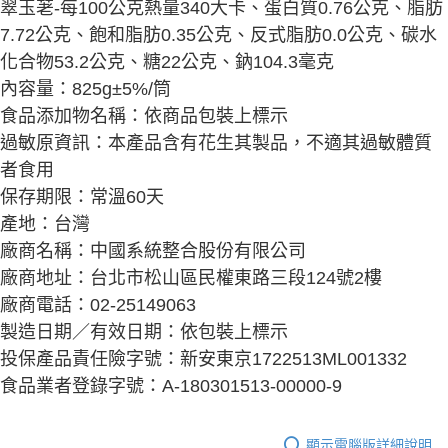
翠玉荖-每100公克熱量340大卡、蛋白質0.76公克、脂肪
7.72公克、飽和脂肪0.35公克、反式脂肪0.0公克、碳水
化合物53.2公克、糖22公克、鈉104.3毫克
內容量：825g±5%/筒
食品添加物名稱：依商品包裝上標示
過敏原資訊：本產品含有花生其製品，不適其過敏體質
者食用
保存期限：常溫60天
產地：台灣
廠商名稱：中國系統整合股份有限公司
廠商地址：台北市松山區民權東路三段124號2樓
廠商電話：02-25149063
製造日期／有效日期：依包裝上標示
投保產品責任險字號：新安東京1722513ML001332
食品業者登錄字號：A-180301513-00000-9
顯示電腦版詳細說明