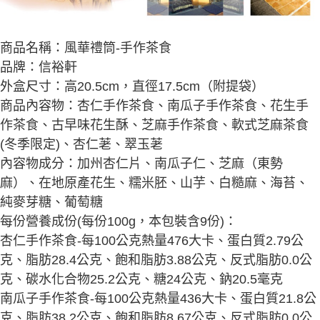
商品名稱：風華禮筒-手作茶食
品牌：信裕軒
外盒尺寸：高20.5cm，直徑17.5cm（附提袋）
商品內容物：杏仁手作茶食、南瓜子手作茶食、花生手
作茶食、古早味花生酥、芝麻手作茶食、軟式芝麻茶食
(冬季限定)、杏仁荖、翠玉荖
內容物成分：加州杏仁片、南瓜子仁、芝麻（東勢
麻）、在地原產花生、糯米胚、山芋、白糙麻、海苔、
純麥芽糖、葡萄糖
每份營養成份(每份100g，本包裝含9份)：
杏仁手作茶食-每100公克熱量476大卡、蛋白質2.79公
克、脂肪28.4公克、飽和脂肪3.88公克、反式脂肪0.0公
克、碳水化合物25.2公克、糖24公克、鈉20.5毫克
南瓜子手作茶食-每100公克熱量436大卡、蛋白質21.8公
克、脂肪38.2公克、飽和脂肪8.67公克、反式脂肪0.0公