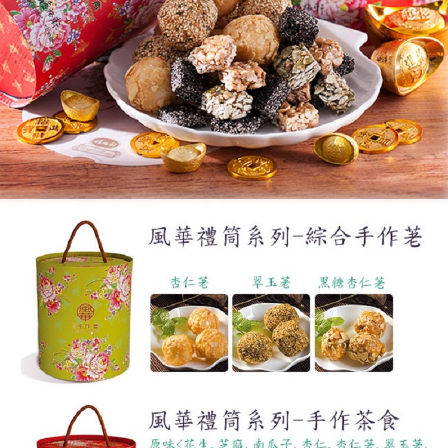
https://aftee.tw/terms/#terms3
３．未成年的使用者請事先徵得法定代理人或監護人之同意方可使用
「AFTEE先享後付」，若未經同意申辦者引起之損失，本公司不負相關責
任。
４．使用「AFTEE先享後付」時，將依據個別帳號之用戶狀況，依本公司即
時審查核予不同之上限額度；若仍有額度不足之情形，本公司將視審查結果
請求用戶進行身份認證。
５．嚴禁一人註冊多個帳號或使用他人資訊註冊。若發現惡意使用之情形，
恩沛科技股份有限公司將有權停止該用戶之使用額度並採取法律行動。