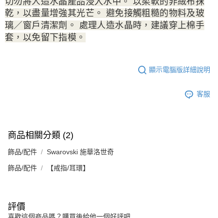
切勿將人造水晶產品浸入水中。 以柔軟的非絨布抹
乾，以盡量增強其光芒。 避免接觸粗糙的物料及玻
璃／窗戶清潔劑。 處理人造水晶時，建議穿上棉手
套，以免留下指模。
顯示電腦版詳細說明
客服
商品相關分類 (2)
飾品/配件
Swarovski 施華洛世奇
飾品/配件
【戒指/耳環】
評價
喜歡這個商品嗎？購買後給他一個好評吧