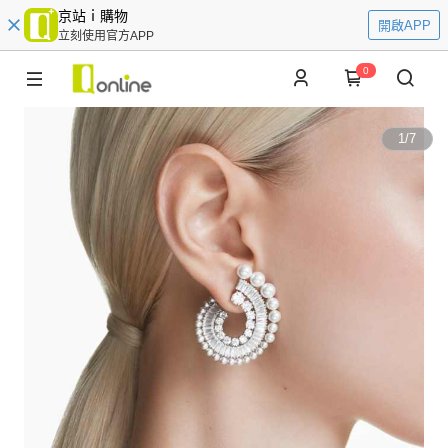
京站ｉ購物
開啟APP
立刻使用官方APP
0
1
/
7