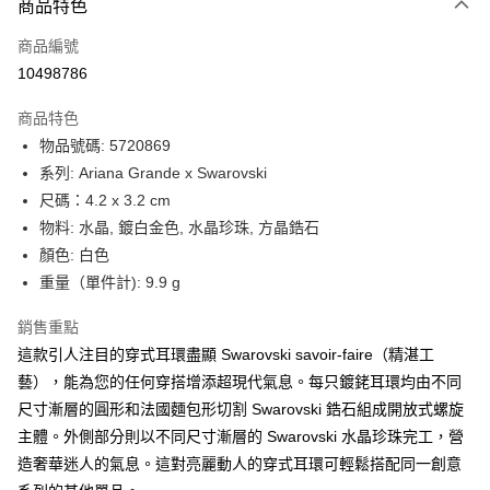
6 期 0 利率 每期
NT$1,833
21家銀行
商品特色
合作金庫商業銀行
第一商業銀行
LINE Pay
商品編號
華南商業銀行
彰化商業銀行
10498786
Apple Pay
上海商業儲蓄銀行
台北富邦商業銀行
國泰世華商業銀行
兆豐國際商業銀行
商品特色
街口支付
臺灣中小企業銀行
台中商業銀行
物品號碼: 5720869
匯豐（台灣）商業銀行
華泰商業銀行
悠遊付
系列: Ariana Grande x Swarovski
聯邦商業銀行
遠東國際商業銀行
元大商業銀行
永豐商業銀行
尺碼：4.2 x 3.2 cm
Google Pay
玉山商業銀行
星展（台灣）商業銀行
物料: 水晶, 鍍白金色, 水晶珍珠, 方晶鋯石
台新國際商業銀行
中國信託商業銀行
全盈+PAY
顏色: 白色
台灣樂天信用卡公司
重量（單件計): 9.9 g
大哥付你分期
相關說明
銷售重點
【大哥付你分期使用說明】
AFTEE先享後付
這款引人注目的穿式耳環盡顯 Swarovski savoir-faire（精湛工
1.本服務由台灣大哥大提供，台灣大哥大用戶可立即使用無須另外申請。
2.付款方式選擇「大哥付你分期」，訂單成立後會自動跳轉到大哥付的交易
相關說明
藝），能為您的任何穿搭增添超現代氣息。每只鍍銠耳環均由不同
流程，驗證手機門號後，選擇欲分期的期數、繳款截止日，確認付款後即完
【關於「AFTEE先享後付」】
尺寸漸層的圓形和法國麵包形切割 Swarovski 鋯石組成開放式螺旋
成交易。
ATM付款
AFTEE先享後付是「在收到商品之後才付款」的支付方式。 讓您購物簡單
主體。外側部分則以不同尺寸漸層的 Swarovski 水晶珍珠完工，營
3.實際核准額度、可分期數及費用金額請依後續交易確認頁面所載為準。
便利好安心！
4.訂單成立30分鐘內，如未前往確認交易或遇審核未通過，訂單將自動取
造奢華迷人的氣息。這對亮麗動人的穿式耳環可輕鬆搭配同一創意
１．簡單：不需註冊會員、不需綁卡、不需儲值。
運送方式
消。如遇「轉專審核」未通過狀況，表示未達大哥付你分期系統評分，恕無
２．便利：只要手機號碼，簡訊認證，即可結帳。