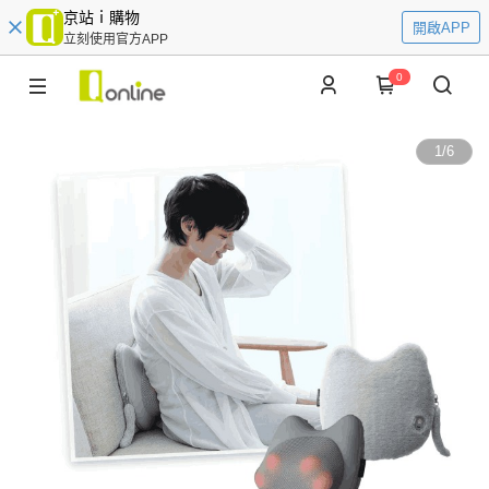
京站ｉ購物
開啟APP
立刻使用官方APP
0
1
/
6