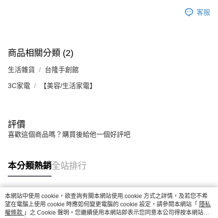
客服
商品相關分類 (2)
生活雜貨
台隆手創館
3C家電
【美容/生活家電】
評價
喜歡這個商品嗎？購買後給他一個好評吧
本分類熱銷
全站排行
本網站中使用 cookie，欲查詢有關本網站使用 cookie 方式之詳情，及若您不希
熱門標籤
望在電腦上使用 cookie 時應如何變更電腦的 cookie 設定，請參閱本網站「
隱私
權條款
」之 Cookie 聲明。您繼續使用本網站即表示您同意本公司得按本網站使