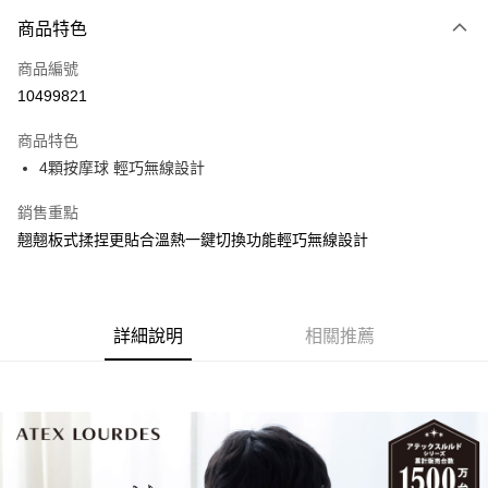
商品特色
Apple Pay
商品編號
街口支付
10499821
悠遊付
商品特色
Google Pay
4顆按摩球 輕巧無線設計
全盈+PAY
銷售重點
大哥付你分期
翹翹板式揉捏更貼合溫熱一鍵切換功能輕巧無線設計
相關說明
【大哥付你分期使用說明】
AFTEE先享後付
1.本服務由台灣大哥大提供，台灣大哥大用戶可立即使用無須另外申請。
2.付款方式選擇「大哥付你分期」，訂單成立後會自動跳轉到大哥付的交易
相關說明
詳細說明
相關推薦
流程，驗證手機門號後，選擇欲分期的期數、繳款截止日，確認付款後即完
【關於「AFTEE先享後付」】
成交易。
ATM付款
AFTEE先享後付是「在收到商品之後才付款」的支付方式。 讓您購物簡單
3.實際核准額度、可分期數及費用金額請依後續交易確認頁面所載為準。
便利好安心！
4.訂單成立30分鐘內，如未前往確認交易或遇審核未通過，訂單將自動取
１．簡單：不需註冊會員、不需綁卡、不需儲值。
運送方式
消。如遇「轉專審核」未通過狀況，表示未達大哥付你分期系統評分，恕無
２．便利：只要手機號碼，簡訊認證，即可結帳。
法說明評估內容。
３．安心：先確認商品／服務後，再付款。
宅配
【繳款方式說明】
1.分期款項不併入電信帳單，「大哥付你分期」於每月結算日後寄送繳費提
每筆NT$100，滿NT$1,000(含以上)免運費
【「AFTEE先享後付」結帳流程】