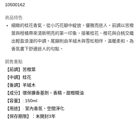
10500162
悠遊付
商品特色
Google Pay
細緻的桂花香氣，從小巧花瓣中綻放，優雅而迷人。前調以苦橙
全盈+PAY
葉與柑橘帶來清新明亮的第一印象，接著桂花、橙花與白桃交織
出輕盈浪漫的中調。尾韻則由羊絨木與雪松相伴，溫暖柔和，為
大哥付你分期
香氛畫下舒適迷人的句點。
相關說明
【大哥付你分期使用說明】
銷售重點
AFTEE先享後付
1.本服務由台灣大哥大提供，台灣大哥大用戶可立即使用無須另外申請。
【前調】苦橙葉
2.付款方式選擇「大哥付你分期」，訂單成立後會自動跳轉到大哥付的交易
相關說明
流程，驗證手機門號後，選擇欲分期的期數、繳款截止日，確認付款後即完
【中調】桂花
【關於「AFTEE先享後付」】
成交易。
ATM付款
AFTEE先享後付是「在收到商品之後才付款」的支付方式。 讓您購物簡單
【後調】羊絨木
3.實際核准額度、可分期數及費用金額請依後續交易確認頁面所載為準。
便利好安心！
4.訂單成立30分鐘內，如未前往確認交易或遇審核未通過，訂單將自動取
【成分】環保擴香基劑，香精，甜橙精油
１．簡單：不需註冊會員、不需綁卡、不需儲值。
運送方式
消。如遇「轉專審核」未通過狀況，表示未達大哥付你分期系統評分，恕無
２．便利：只要手機號碼，簡訊認證，即可結帳。
【容量】: 150ml
法說明評估內容。
３．安心：先確認商品／服務後，再付款。
付款後全家取貨
【用途】: 室內香氛、空間淨化
【繳款方式說明】
1.分期款項不併入電信帳單，「大哥付你分期」於每月結算日後寄送繳費提
每筆NT$70，滿NT$899(含以上)免運費
【保存期限】：未開封3年
【「AFTEE先享後付」結帳流程】
醒簡訊。
１．於結帳方式選擇「AFTEE先享後付」後，將跳轉至「AFTEE先享後付」
2.透過簡訊連結打開帳單後，可選擇「超商條碼／台灣大直營門市／銀行轉
付款後7-11取貨
結帳頁面，進行簡訊認證並確認金額後，即可完成結帳。
帳／街口支付／iPASS MONEY」等通路繳費。
２．訂單成立數日內，您將收到繳費通知簡訊。
每筆NT$70，滿NT$899(含以上)免運費
３．收到繳費通知簡訊後14天內，點擊此簡訊中的連結，可透過四大超商／