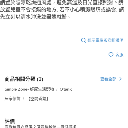
請置於陰涼乾燥通風處，避免高溫及日光直接照射。請
放置兒童不會接觸的地方, 若不小心噴濺眼睛或誤食, 請
先立刻以清水沖洗並盡速就醫。
顯示電腦版詳細說明
客服
商品相關分類 (3)
查看全部
Simple Zone- 好感生活選物
O'tanic
居家傢飾
【空間香氛】
評價
喜歡這個商品嗎？購買後給他一個好評吧