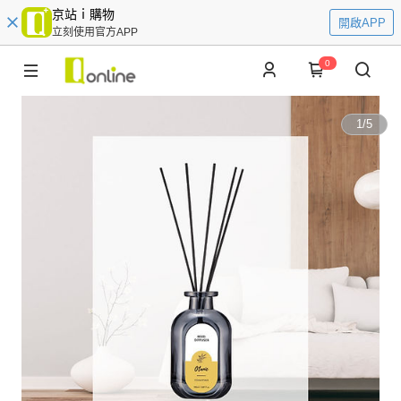
京站ｉ購物
開啟APP
立刻使用官方APP
0
1
/
5