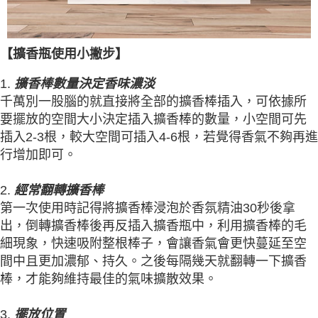
【擴香瓶使用小撇步】
1.
擴香棒數量決定香味濃淡
千萬別一股腦的就直接將全部的擴香棒插入，可依據所
要擺放的空間大小決定插入擴香棒的數量，小空間可先
插入2-3根，較大空間可插入4-6根，若覺得香氣不夠再進
行增加即可。
2.
經常翻轉擴香棒
第一次使用時記得將擴香棒浸泡於香氛精油30秒後拿
出，倒轉擴香棒後再反插入擴香瓶中，利用擴香棒的毛
細現象，快速吸附整根棒子，會讓香氣會更快蔓延至空
間中且更加濃郁、持久。之後每隔幾天就翻轉一下擴香
棒，才能夠維持最佳的氣味擴散效果。
3.
擺放位置