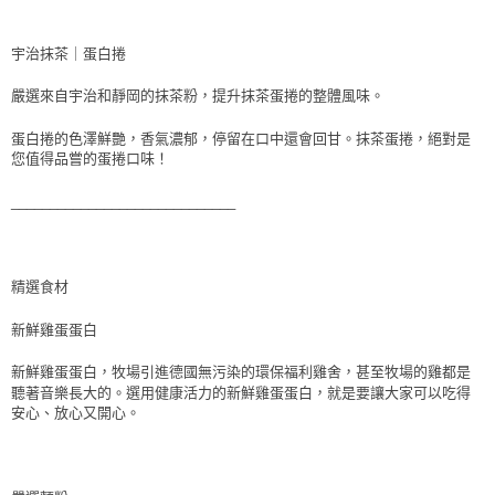
宇治抹茶｜蛋白捲
嚴選來自宇治和靜岡的抹茶粉，提升抹茶蛋捲的整體風味。
蛋白捲的色澤鮮艷，香氣濃郁，停留在口中還會回甘。抹茶蛋捲，絕對是
您值得品嘗的蛋捲口味！
_____________________________
精選食材
新鮮雞蛋蛋白
新鮮雞蛋蛋白，牧場引進德國無污染的環保福利雞舍，甚至牧場的雞都是
聽著音樂長大的。選用健康活力的新鮮雞蛋蛋白，就是要讓大家可以吃得
安心、放心又開心。