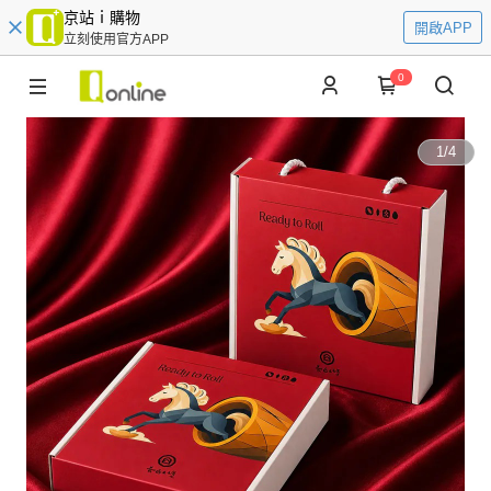
京站ｉ購物
開啟APP
立刻使用官方APP
0
1
/
4