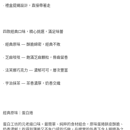
· 禮盒提繩設計，直接帶著走
四款經典口味，精心挑選，滿足味蕾
· 經典原味 — 酥脆綿密，經典不敗
· 芝麻吱吱 — 飽滿芝麻顆粒，唇齒留香
· 法芙娜巧克力 — 濃郁可可，層次豐富
· 宇治抹茶 — 茶香濃厚，奶香交織
經典原味｜蛋白捲
蛋白工坊的元老級口味。最簡單、純粹的食材組合，原味蛋捲餅皮酥脆、
奶香濃郁！吃得到薄脆又不失口感的巧緻，在樸實的外表下令人眼睛為之