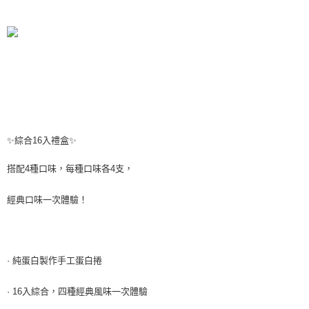
２．訂單成立數日內，您將收到繳費通知簡訊。
每筆NT$70，滿NT$899(含以上)免運費
３．收到繳費通知簡訊後14天內，點擊此簡訊中的連結，可透過四大超商／
【注意事項】
ATM／網路銀行／等多元方式進行付款，方視為交易完成。
宅配
1.本服務係由「台灣大哥大股份有限公司」（以下簡稱本公司）所提供，讓
※ 請注意：結帳手續完成當下不需立刻繳費，但若您需要取消訂單，請聯絡
用戶於交易時，得透過本服務購買商品或服務，並由商店將買賣／分期付款
每筆NT$100，滿NT$1,000(含以上)免運費
購買商品的店家。未經商家同意取消之訂單仍視為有效，需透過AFTEE先享
買賣價金債權讓與本公司後，依約使用本公司帳單繳交帳款。
後付繳納相關費用。
2.基於同意付款使用「大哥付你分期」之契約關係目的，商店將以您的個人
京站台北店客服中心(1F星巴克旁) 即日起不提供京站紙袋，取件時
※ 交易是否成功請以「AFTEE先享後付 」之結帳頁面顯示為準，若有關於
資料（包含姓名、電話或地址）提供予台灣大哥大進項蒐集、處理及利用，
是否繳費成功／繳費後需取消欲退款等相關疑問，請聯繫「AFTEE先享後付
請自備購物袋，若需購買紙袋可現場詢問
由本公司與您本人進行分期帳單所需資料之確認、核對及更正。
客戶支援中心」
https://netprotections.freshdesk.com/support/home
3.完整用戶服務條款，請詳閱以下連結：
https://oppay.tw/userRule
免運費
【注意事項】
✨綜合16入禮盒✨
１．透過由恩沛科技股份有限公司提供之「AFTEE先享後付」服務完成之交
易，需依本服務之必要範圍內提供個人資料，並將交易相關給付款項請求債
權轉讓予恩沛科技股份有限公司。
搭配4種口味，每種口味各4支，
２．關於個人資料處理事宜，請瀏覽以下網址：
https://aftee.tw/terms/#terms3
經典口味一次體驗！
３．未成年的使用者請事先徵得法定代理人或監護人之同意方可使用
「AFTEE先享後付」，若未經同意申辦者引起之損失，本公司不負相關責
任。
４．使用「AFTEE先享後付」時，將依據個別帳號之用戶狀況，依本公司即
時審查核予不同之上限額度；若仍有額度不足之情形，本公司將視審查結果
· 純蛋白製作手工蛋白捲
請求用戶進行身份認證。
５．嚴禁一人註冊多個帳號或使用他人資訊註冊。若發現惡意使用之情形，
恩沛科技股份有限公司將有權停止該用戶之使用額度並採取法律行動。
· 16入綜合，四種經典風味一次體驗