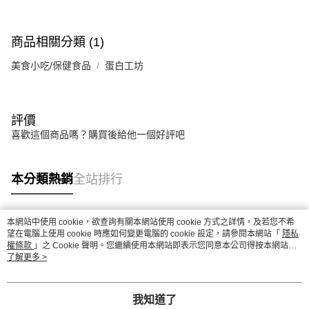
商品相關分類 (1)
美食小吃/保健食品
蛋白工坊
評價
喜歡這個商品嗎？購買後給他一個好評吧
本分類熱銷
全站排行
本網站中使用 cookie，欲查詢有關本網站使用 cookie 方式之詳情，及若您不希
熱門標籤
望在電腦上使用 cookie 時應如何變更電腦的 cookie 設定，請參閱本網站「
隱私
權條款
」之 Cookie 聲明。您繼續使用本網站即表示您同意本公司得按本網站使
用條款之 Cookie 聲明使用 cookie。
了解更多 >
我知道了