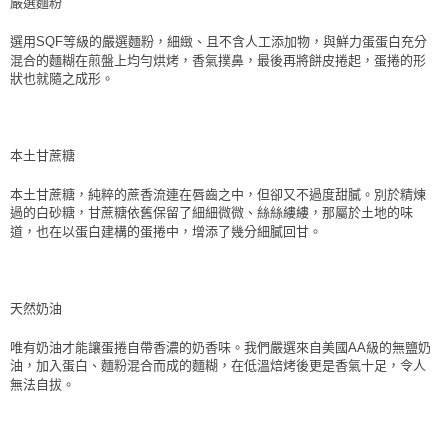
嚴選麵粉
選用SQF等級的嚴選麵粉，細緻、且不含人工添加物，與鮮力蛋蛋白充分
混合的麵糊在煎盤上均勻烘烤，香氣撲鼻，最後再將餅皮捲起，蛋捲的形
狀也就隨之成形。
本土甘蔗糖
本土甘蔗糖，純粹的蔗香流連在唇齒之中，但卻又不過度甜膩。別於精煉
過的白砂糖，甘蔗糖依舊保留了細細微微、絲絲縷縷，那屬於土地的味
道，也在以蛋白建構的蛋捲中，增添了幾分細膩回甘。
天然奶油
唯有奶油才能讓蛋捲自帶香濃的奶香味。我們嚴選來自美國AA級的無鹽奶
油，加入蛋白、麵粉混合而成的麵糊，在低溫焙烤後更是香氣十足，令人
無法自拔。