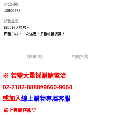
商品編號
街口支付
10500278
悠遊付
銷售重點
Google Pay
綜合16入禮盒。
全盈+PAY
四種口味，一次滿足，多種味蕾饗宴！
大哥付你分期
相關說明
【大哥付你分期使用說明】
詳細說明
相關推薦
AFTEE先享後付
1.本服務由台灣大哥大提供，台灣大哥大用戶可立即使用無須另外申請。
2.付款方式選擇「大哥付你分期」，訂單成立後會自動跳轉到大哥付的交易
相關說明
流程，驗證手機門號後，選擇欲分期的期數、繳款截止日，確認付款後即完
【關於「AFTEE先享後付」】
成交易。
※ 若需大量採購請電洽
ATM付款
AFTEE先享後付是「在收到商品之後才付款」的支付方式。 讓您購物簡單
3.實際核准額度、可分期數及費用金額請依後續交易確認頁面所載為準。
便利好安心！
4.訂單成立30分鐘內，如未前往確認交易或遇審核未通過，訂單將自動取
１．簡單：不需註冊會員、不需綁卡、不需儲值。
02-2182-
8888#9660-9664
運送方式
消。如遇「轉專審核」未通過狀況，表示未達大哥付你分期系統評分，恕無
２．便利：只要手機號碼，簡訊認證，即可結帳。
法說明評估內容。
３．安心：先確認商品／服務後，再付款。
付款後全家取貨
【繳款方式說明】
或加入
線上購物專屬客服
1.分期款項不併入電信帳單，「大哥付你分期」於每月結算日後寄送繳費提
每筆NT$70，滿NT$899(含以上)免運費
【「AFTEE先享後付」結帳流程】
醒簡訊。
１．於結帳方式選擇「AFTEE先享後付」後，將跳轉至「AFTEE先享後付」
線上專屬客服▽
2.透過簡訊連結打開帳單後，可選擇「超商條碼／台灣大直營門市／銀行轉
付款後7-11取貨
結帳頁面，進行簡訊認證並確認金額後，即可完成結帳。
帳／街口支付／iPASS MONEY」等通路繳費。