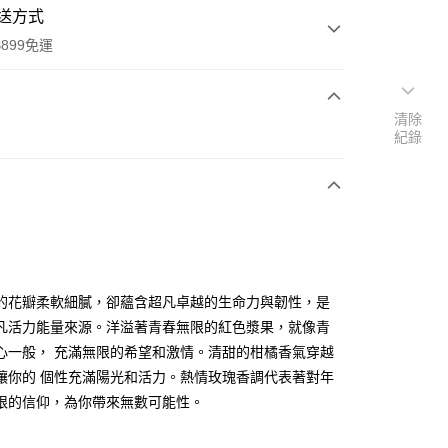
送方式
899免運
清除
次付款
紀錄
的花瓣柔軟細膩，卻蘊含超凡卓越的生命力與韌性，是
y
凡活力能量來源。洋溢著青春無限的紅色漿果，就像青
心一般， 充滿無限的希望和激情。清甜的柑橘香氣穿越
讓你的 個性充滿陽光和活力。熱情玫瑰香調代表著對年
分期
限的信仰，為你帶來無數可能性。
你分期使用說明】