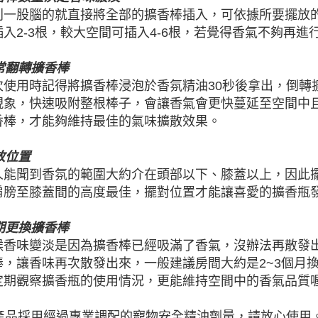
別一股腦的就直接將全部的擴香棒插入，可依據所要擺放
插入2-3根，較大空間可插入4-6根，若覺得香氣不夠再進
常翻轉擴香棒
次使用時記得將擴香棒浸泡於香氛精油30秒後拿出，倒轉
現象，快速吸附整根棒子，會讓香氣會更快蔓延至空間中
香棒，才能夠維持最佳的氣味擴散效果。
放位置
人能聞到香氛的範圍大約介在頭部以下、膝蓋以上，因此
肩膀至膝蓋間的高度最佳，擺對位置才能讓喜愛的擴香瓶
期更換擴香棒
候香味變淡是因為擴香棒已經吸滿了香氣，沒辦法再散發
棒，讓香味再次散發出來，一般建議房間大約是2~3個月換
定期觀察擴香瓶的使用情況，更能維持空間中的香氣品質
 本產品採用經過專業調配的寵物安全精油劑量，請放心使用