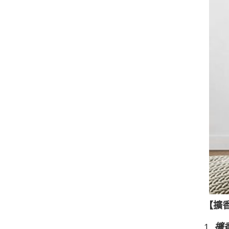
【擴
1.
擴