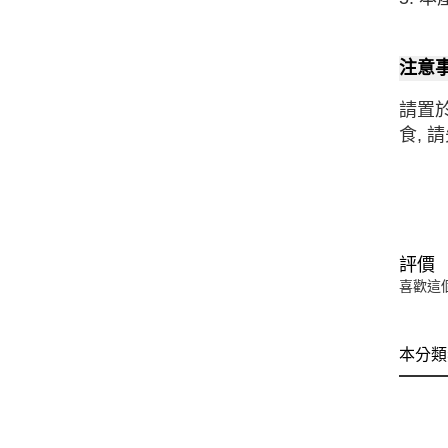
注意
請置
食,
評價
喜歡這
本分類