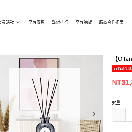
會員活動
品牌優惠
熱銷排行
品牌總覽
廠商合作提案
【O't
超取滿NT$
NT$1,
數量