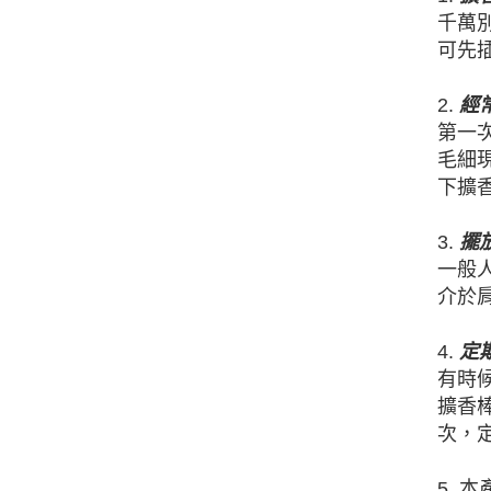
千萬
可先
2.
經
第一
毛細
下擴
3.
擺
一般
介於
4.
定
有時
擴香
次，
5.