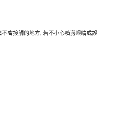
不會接觸的地方, 若不小心噴濺眼睛或誤