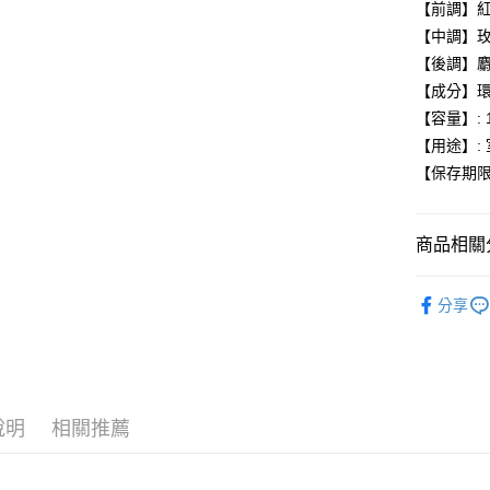
AFTEE先
1.本服務
【前調】
2.付款方
相關說明
【中調】
流程，驗
【關於「A
【後調】
ATM付款
完成交易
AFTEE
3.實際核
便利好安
【成分】
4.訂單成
１．簡單
【容量】: 1
消。如遇
２．便利
運送方式
無法說明
【用途】:
３．安心
【繳款方
【保存期限
付款後全
1.分期款
【「AFT
醒簡訊。
每筆NT$7
１．於結帳
2.透過簡
付」結帳
帳／街口支
商品相關分
付款後7-1
２．訂單
３．收到繳
每筆NT$7
【注意事
Simple 
／ATM／
1.本服務
分享
※ 請注意
宅配
用戶於交
居家傢飾
絡購買商品
款買賣價
先享後付
每筆NT$1
Simple 
2.基於同
※ 交易是
資料（包
是否繳費成
京站台北店
用，由本
付客戶支
請自備購
3.完整用
說明
相關推薦
免運費
【注意事
１．透過由
交易，需