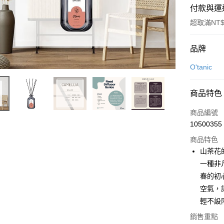
付款與運
超取滿NT$
付款方式
品牌
信用卡一
O'tanic
LINE Pay
商品特色
Apple Pay
商品編號
街口支付
10500355
商品特色
悠遊付
山茶花
Google Pa
一種非
春的初
全盈+PAY
空氣，
大哥付你
輕不設
相關說明
銷售重點
【大哥付