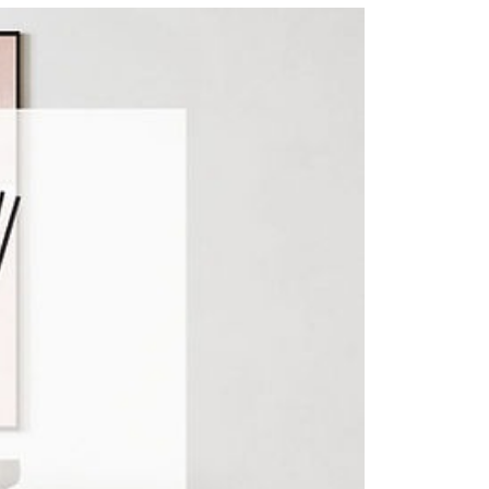
讓予恩沛科技股份有限公司。
個人資料處理事宜，請瀏覽以下網址：
ee.tw/terms/#terms3
年的使用者請事先徵得法定代理人或監護人之同意方可使用
E先享後付」，若未經同意申辦者引起之損失，本公司不負相關責
AFTEE先享後付」時，將依據個別帳號之用戶狀況，依本公司
核予不同之上限額度；若仍有額度不足之情形，本公司將視審查
用戶進行身份認證。
一人註冊多個帳號或使用他人資訊註冊。若發現惡意使用之情
科技股份有限公司將有權停止該用戶之使用額度並採取法律行