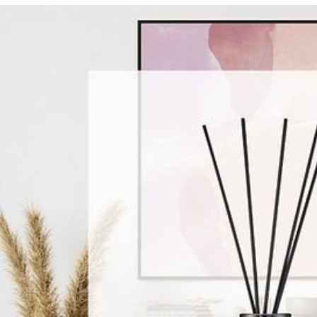
求債權轉
２．關於
https://aft
３．未成
「AFTE
任。
４．使用「
即時審查
結果請求
５．嚴禁
形，恩沛
動。