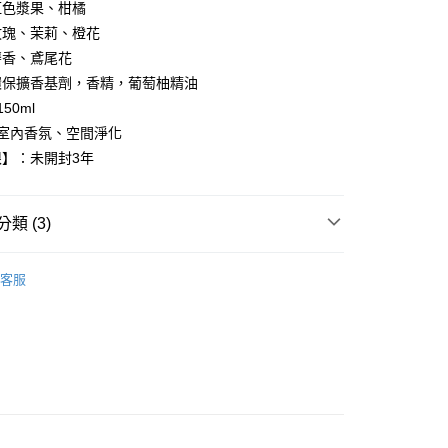
享後付
由台灣大哥大提供，台灣大哥大用戶可立即使用無須另外申請。
紅色漿果、柑橘
式選擇「大哥付你分期」，訂單成立後會自動跳轉到大哥付的交易
玫瑰、茉莉、橙花
證手機門號後，選擇欲分期的期數、繳款截止日，確認付款後即
FTEE先享後付」】
麝香、鳶尾花
。
先享後付是「在收到商品之後才付款」的支付方式。 讓您購物簡單
准額度、可分期數及費用金額請依後續交易確認頁面所載為準。
心！
環保擴香基劑，香精，葡萄柚精油
立30分鐘內，如未前往確認交易或遇審核未通過，訂單將自動取
：不需註冊會員、不需綁卡、不需儲值。
50ml
「轉專審核」未通過狀況，表示未達大哥付你分期系統評分，恕
：只要手機號碼，簡訊認證，即可結帳。
評估內容。
 室內香氛、空間淨化
：先確認商品／服務後，再付款。
式說明】
】：未開封3年
家取貨
項不併入電信帳單，「大哥付你分期」於每月結算日後寄送繳費提
EE先享後付」結帳流程】
0，滿NT$899(含以上)免運費
方式選擇「AFTEE先享後付」後，將跳轉至「AFTEE先享後
訊連結打開帳單後，可選擇「超商條碼／台灣大直營門市／銀行轉
頁面，進行簡訊認證並確認金額後，即可完成結帳。
付／iPASS MONEY」等通路繳費。
類 (3)
1取貨
成立數日內，您將收到繳費通知簡訊。
費通知簡訊後14天內，點擊此簡訊中的連結，可透過四大超商
0，滿NT$899(含以上)免運費
項】
Zone- 好感生活選物
網路銀行／等多元方式進行付款，方視為交易完成。
O'tanic
係由「台灣大哥大股份有限公司」（以下簡稱本公司）所提供，讓
客服
：結帳手續完成當下不需立刻繳費，但若您需要取消訂單，請聯
易時，得透過本服務購買商品或服務，並由商店將買賣／分期付
【空間香氛】
的店家。未經商家同意取消之訂單仍視為有效，需透過AFTEE
金債權讓與本公司後，依約使用本公司帳單繳交帳款。
繳納相關費用。
00，滿NT$1,000(含以上)免運費
Zone- 好感生活選物
〖香水/香氛〗
意付款使用「大哥付你分期」之契約關係目的，商店將以您的個人
否成功請以「AFTEE先享後付 」之結帳頁面顯示為準，若有關於
含姓名、電話或地址）提供予台灣大哥大進項蒐集、處理及利
功／繳費後需取消欲退款等相關疑問，請聯繫「AFTEE先享後
客服中心(1F星巴克旁) 即日起不提供京站紙袋，取件時
公司與您本人進行分期帳單所需資料之確認、核對及更正。
援中心」
https://netprotections.freshdesk.com/support/home
物袋，若需購買紙袋可現場詢問
戶服務條款，請詳閱以下連結：
https://oppay.tw/userRule
項】
恩沛科技股份有限公司提供之「AFTEE先享後付」服務完成之
依本服務之必要範圍內提供個人資料，並將交易相關給付款項請