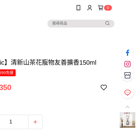
0
anic】清新山茶花寵物友善擴香150ml
899免運
350