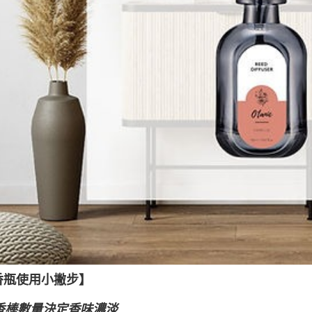
香瓶使用小撇步】
香棒數量決定香味濃淡