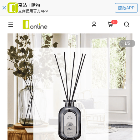
京站ｉ購物
開啟APP
立刻使用官方APP
0
1
/
5