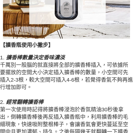
【擴香瓶使用小撇步】
1.
擴香棒數量決定香味濃淡
千萬別一股腦的就直接將全部的擴香棒插入，可依據所
要擺放的空間大小決定插入擴香棒的數量，小空間可先
插入2-3根，較大空間可插入4-6根，若覺得香氣不夠再進
行增加即可。
2.
經常翻轉擴香棒
第一次使用時記得將擴香棒浸泡於香氛精油30秒後拿
出，倒轉擴香棒後再反插入擴香瓶中，利用擴香棒的毛
細現象，快速吸附整根棒子，會讓香氣會更快蔓延至空
間中且更加濃郁、持久。之後每隔幾天就翻轉一下擴香