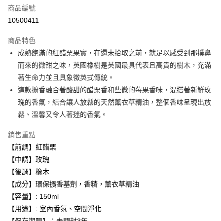
商品編號
街口支付
10500411
悠遊付
商品特色
Google Pay
成熟飽滿的紅醋栗果實，在還未拾取之前，就足以感受到那撲鼻
全盈+PAY
而來的微甜之味，英國橡樹是英國最具代表且高貴的樹木，充滿
著生命力並且具象徵英式傳統。
大哥付你分期
這款擴香融合著酸甜的醋栗香和些微的莓果香味，混搭著新鮮玫
相關說明
瑰的香氣，結合讓人放鬆的天然薰衣草精油，整個香味呈現出放
【大哥付你分期使用說明】
AFTEE先享後付
1.本服務由台灣大哥大提供，台灣大哥大用戶可立即使用無須另外申請。
鬆、溫馨又令人著迷的香氣。
2.付款方式選擇「大哥付你分期」，訂單成立後會自動跳轉到大哥付的交易
相關說明
流程，驗證手機門號後，選擇欲分期的期數、繳款截止日，確認付款後即完
銷售重點
【關於「AFTEE先享後付」】
成交易。
ATM付款
AFTEE先享後付是「在收到商品之後才付款」的支付方式。 讓您購物簡單
【前調】紅醋栗
3.實際核准額度、可分期數及費用金額請依後續交易確認頁面所載為準。
便利好安心！
4.訂單成立30分鐘內，如未前往確認交易或遇審核未通過，訂單將自動取
【中調】玫瑰
１．簡單：不需註冊會員、不需綁卡、不需儲值。
運送方式
消。如遇「轉專審核」未通過狀況，表示未達大哥付你分期系統評分，恕無
２．便利：只要手機號碼，簡訊認證，即可結帳。
【後調】橡木
法說明評估內容。
３．安心：先確認商品／服務後，再付款。
付款後全家取貨
【成分】環保擴香基劑，香精，薰衣草精油
【繳款方式說明】
1.分期款項不併入電信帳單，「大哥付你分期」於每月結算日後寄送繳費提
每筆NT$70，滿NT$899(含以上)免運費
【容量】: 150ml
【「AFTEE先享後付」結帳流程】
醒簡訊。
１．於結帳方式選擇「AFTEE先享後付」後，將跳轉至「AFTEE先享後付」
【用途】: 室內香氛、空間淨化
2.透過簡訊連結打開帳單後，可選擇「超商條碼／台灣大直營門市／銀行轉
付款後7-11取貨
結帳頁面，進行簡訊認證並確認金額後，即可完成結帳。
帳／街口支付／iPASS MONEY」等通路繳費。