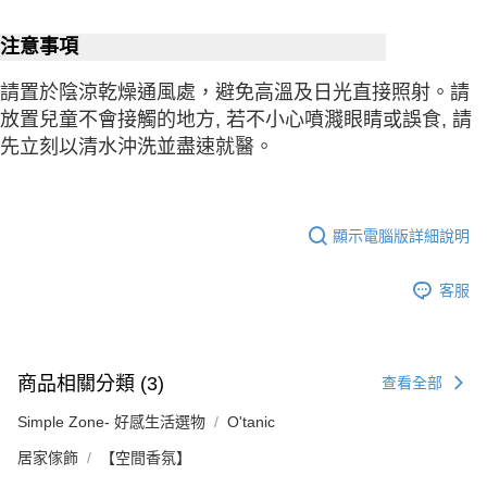
注意事項
請置於陰涼乾燥通風處，避免高溫及日光直接照射。請
放置兒童不會接觸的地方, 若不小心噴濺眼睛或誤食, 請
先立刻以清水沖洗並盡速就醫。
顯示電腦版詳細說明
客服
商品相關分類 (3)
查看全部
Simple Zone- 好感生活選物
O'tanic
居家傢飾
【空間香氛】