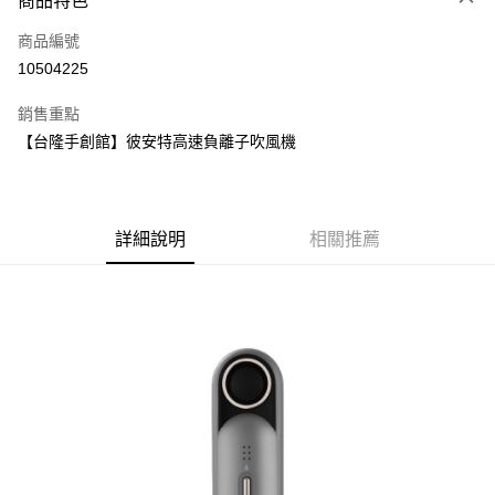
商品特色
Apple Pay
商品編號
街口支付
10504225
悠遊付
銷售重點
Google Pay
【台隆手創館】彼安特高速負離子吹風機
全盈+PAY
大哥付你分期
相關說明
詳細說明
相關推薦
【大哥付你分期使用說明】
AFTEE先享後付
1.本服務由台灣大哥大提供，台灣大哥大用戶可立即使用無須另外申請。
2.付款方式選擇「大哥付你分期」，訂單成立後會自動跳轉到大哥付的交易
相關說明
流程，驗證手機門號後，選擇欲分期的期數、繳款截止日，確認付款後即完
【關於「AFTEE先享後付」】
成交易。
ATM付款
AFTEE先享後付是「在收到商品之後才付款」的支付方式。 讓您購物簡單
3.實際核准額度、可分期數及費用金額請依後續交易確認頁面所載為準。
便利好安心！
4.訂單成立30分鐘內，如未前往確認交易或遇審核未通過，訂單將自動取
１．簡單：不需註冊會員、不需綁卡、不需儲值。
運送方式
消。如遇「轉專審核」未通過狀況，表示未達大哥付你分期系統評分，恕無
２．便利：只要手機號碼，簡訊認證，即可結帳。
法說明評估內容。
３．安心：先確認商品／服務後，再付款。
宅配
【繳款方式說明】
1.分期款項不併入電信帳單，「大哥付你分期」於每月結算日後寄送繳費提
每筆NT$100，滿NT$1,000(含以上)免運費
【「AFTEE先享後付」結帳流程】
醒簡訊。
１．於結帳方式選擇「AFTEE先享後付」後，將跳轉至「AFTEE先享後付」