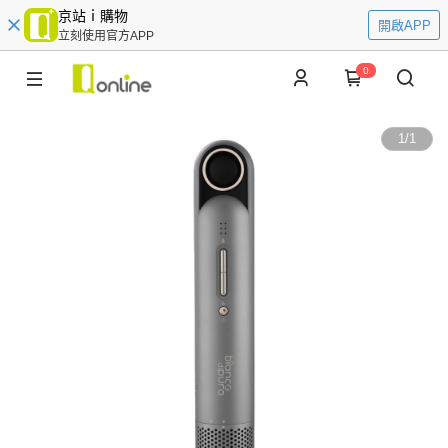
京站ｉ購物
開啟APP
立刻使用官方APP
0
1
/
1