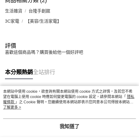
商品相關分類 (2)
生活雜貨
台隆手創館
3C家電
【美容/生活家電】
評價
喜歡這個商品嗎？購買後給他一個好評吧
本分類熱銷
全站排行
本網站中使用 cookie，欲查詢有關本網站使用 cookie 方式之詳情，及若您不希
熱門標籤
望在電腦上使用 cookie 時應如何變更電腦的 cookie 設定，請參閱本網站「
隱私
權條款
」之 Cookie 聲明。您繼續使用本網站即表示您同意本公司得按本網站使
用條款之 Cookie 聲明使用 cookie。
了解更多 >
我知道了