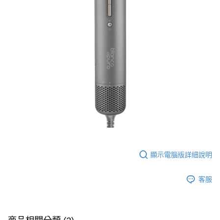
2.透過簡訊連結打開帳單後，可選擇「超商條碼／台灣大直營門市／銀行轉
京站台北店客服中心(1F星巴克旁) 即日起不提供京站紙袋，取件時
結帳頁面，進行簡訊認證並確認金額後，即可完成結帳。
帳／街口支付／iPASS MONEY」等通路繳費。
２．訂單成立數日內，您將收到繳費通知簡訊。
請自備購物袋，若需購買紙袋可現場詢問
３．收到繳費通知簡訊後14天內，點擊此簡訊中的連結，可透過四大超商／
【注意事項】
免運費
ATM／網路銀行／等多元方式進行付款，方視為交易完成。
1.本服務係由「台灣大哥大股份有限公司」（以下簡稱本公司）所提供，讓
※ 請注意：結帳手續完成當下不需立刻繳費，但若您需要取消訂單，請聯絡
用戶於交易時，得透過本服務購買商品或服務，並由商店將買賣／分期付款
購買商品的店家。未經商家同意取消之訂單仍視為有效，需透過AFTEE先享
買賣價金債權讓與本公司後，依約使用本公司帳單繳交帳款。
後付繳納相關費用。
2.基於同意付款使用「大哥付你分期」之契約關係目的，商店將以您的個人
※ 交易是否成功請以「AFTEE先享後付 」之結帳頁面顯示為準，若有關於
資料（包含姓名、電話或地址）提供予台灣大哥大進項蒐集、處理及利用，
是否繳費成功／繳費後需取消欲退款等相關疑問，請聯繫「AFTEE先享後付
由本公司與您本人進行分期帳單所需資料之確認、核對及更正。
客戶支援中心」
https://netprotections.freshdesk.com/support/home
3.完整用戶服務條款，請詳閱以下連結：
https://oppay.tw/userRule
【注意事項】
１．透過由恩沛科技股份有限公司提供之「AFTEE先享後付」服務完成之交
易，需依本服務之必要範圍內提供個人資料，並將交易相關給付款項請求債
權轉讓予恩沛科技股份有限公司。
２．關於個人資料處理事宜，請瀏覽以下網址：
https://aftee.tw/terms/#terms3
顯示電腦版詳細說明
３．未成年的使用者請事先徵得法定代理人或監護人之同意方可使用
「AFTEE先享後付」，若未經同意申辦者引起之損失，本公司不負相關責
任。
客服
４．使用「AFTEE先享後付」時，將依據個別帳號之用戶狀況，依本公司即
時審查核予不同之上限額度；若仍有額度不足之情形，本公司將視審查結果
請求用戶進行身份認證。
５．嚴禁一人註冊多個帳號或使用他人資訊註冊。若發現惡意使用之情形，
恩沛科技股份有限公司將有權停止該用戶之使用額度並採取法律行動。