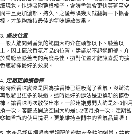
細現象，快速吸附整根棒子，會讓香氣會更快蔓延至空
間中且更加濃郁、持久。之後每隔幾天就翻轉一下擴香
棒，才能夠維持最佳的氣味擴散效果。
3.
擺放位置
一般人能聞到香氛的範圍大約介在頭部以下、膝蓋以
上，因此擺放香氛產品的位置，建議以不超過頭部、介
於肩膀至膝蓋間的高度最佳，擺對位置才能讓喜愛的擴
香瓶發揮最好的效果。
4.
定期更換擴香棒
有時候香味變淡是因為擴香棒已經吸滿了香氣，沒辦法
再散發出更多的味道，這時最好的辦法是更換新的擴香
棒，讓香味再次散發出來，一般建議房間大約是2~3個月
換一次，客廳或開放空間大約是1-2個月換一次，定期觀
察擴香瓶的使用情況，更能維持空間中的香氣品質喔！
5. 本產品採用經過專業調配的寵物安全精油劑量，請放