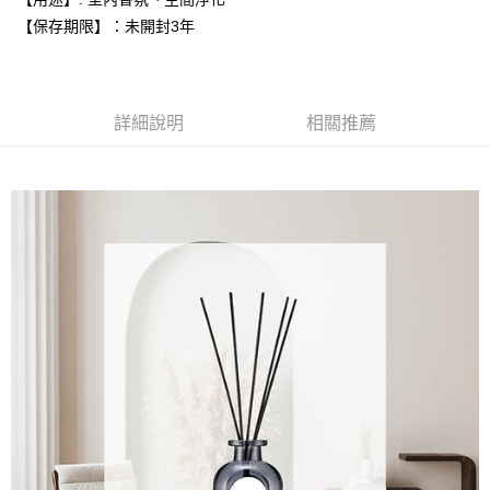
【注意事項】
ATM／網路銀行／等多元方式進行付款，方視為交易完成。
【保存期限】：未開封3年
宅配
1.本服務係由「台灣大哥大股份有限公司」（以下簡稱本公司）所提供，讓
※ 請注意：結帳手續完成當下不需立刻繳費，但若您需要取消訂單，請聯絡
用戶於交易時，得透過本服務購買商品或服務，並由商店將買賣／分期付款
每筆NT$100，滿NT$1,200(含以上)免運費
購買商品的店家。未經商家同意取消之訂單仍視為有效，需透過AFTEE先享
買賣價金債權讓與本公司後，依約使用本公司帳單繳交帳款。
後付繳納相關費用。
2.基於同意付款使用「大哥付你分期」之契約關係目的，商店將以您的個人
京站台北店客服中心(1F星巴克旁) 即日起不提供京站紙袋，取件時
※ 交易是否成功請以「AFTEE先享後付 」之結帳頁面顯示為準，若有關於
資料（包含姓名、電話或地址）提供予台灣大哥大進項蒐集、處理及利用，
是否繳費成功／繳費後需取消欲退款等相關疑問，請聯繫「AFTEE先享後付
詳細說明
相關推薦
請自備購物袋，若需購買紙袋可現場詢問
由本公司與您本人進行分期帳單所需資料之確認、核對及更正。
客戶支援中心」
https://netprotections.freshdesk.com/support/home
3.完整用戶服務條款，請詳閱以下連結：
https://oppay.tw/userRule
免運費
【注意事項】
１．透過由恩沛科技股份有限公司提供之「AFTEE先享後付」服務完成之交
易，需依本服務之必要範圍內提供個人資料，並將交易相關給付款項請求債
權轉讓予恩沛科技股份有限公司。
２．關於個人資料處理事宜，請瀏覽以下網址：
https://aftee.tw/terms/#terms3
３．未成年的使用者請事先徵得法定代理人或監護人之同意方可使用
「AFTEE先享後付」，若未經同意申辦者引起之損失，本公司不負相關責
任。
４．使用「AFTEE先享後付」時，將依據個別帳號之用戶狀況，依本公司即
時審查核予不同之上限額度；若仍有額度不足之情形，本公司將視審查結果
請求用戶進行身份認證。
５．嚴禁一人註冊多個帳號或使用他人資訊註冊。若發現惡意使用之情形，
恩沛科技股份有限公司將有權停止該用戶之使用額度並採取法律行動。