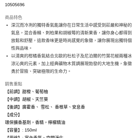
10505696
悠遊付
商品特色
Google Pay
深沉而冷冽的獨特香氣能讓你在日常生活中感受到莊嚴和神秘的
全盈+PAY
氣息，混合香櫞、刺柏果和胡椒莓的清新果香，讓你身心都得到
放鬆和舒壓，這款香味更是時尚感覺的象徵，讓你展現出獨特個
大哥付你分期
性與品味。
相關說明
以清爽的柑橘香氣結合北歐的杜松子及尼泊爾的竹葉花椒兩種冰
【大哥付你分期使用說明】
AFTEE先享後付
1.本服務由台灣大哥大提供，台灣大哥大用戶可立即使用無須另外申請。
涼沁爽的元素，加上經典礦物木質調展現勃發的大地生機，象徵
2.付款方式選擇「大哥付你分期」，訂單成立後會自動跳轉到大哥付的交易
相關說明
勇於冒險、突破極限的生命力。
流程，驗證手機門號後，選擇欲分期的期數、繳款截止日，確認付款後即完
【關於「AFTEE先享後付」】
成交易。
ATM付款
AFTEE先享後付是「在收到商品之後才付款」的支付方式。 讓您購物簡單
銷售重點
3.實際核准額度、可分期數及費用金額請依後續交易確認頁面所載為準。
便利好安心！
4.訂單成立30分鐘內，如未前往確認交易或遇審核未通過，訂單將自動取
【前調】甜橙、葡萄柚
１．簡單：不需註冊會員、不需綁卡、不需儲值。
運送方式
消。如遇「轉專審核」未通過狀況，表示未達大哥付你分期系統評分，恕無
２．便利：只要手機號碼，簡訊認證，即可結帳。
【中調】胡椒、天竺葵
法說明評估內容。
３．安心：先確認商品／服務後，再付款。
付款後全家取貨
【後調】廣霍香、 雪松、 香根草、安息香
【繳款方式說明】
1.分期款項不併入電信帳單，「大哥付你分期」於每月結算日後寄送繳費提
每筆NT$70，滿NT$1,000(含以上)免運費
【成分】
【「AFTEE先享後付」結帳流程】
醒簡訊。
１．於結帳方式選擇「AFTEE先享後付」後，將跳轉至「AFTEE先享後付」
環保擴香基劑，香精，檸檬精油
2.透過簡訊連結打開帳單後，可選擇「超商條碼／台灣大直營門市／銀行轉
付款後7-11取貨
結帳頁面，進行簡訊認證並確認金額後，即可完成結帳。
帳／街口支付／iPASS MONEY」等通路繳費。
【容量】: 150ml
２．訂單成立數日內，您將收到繳費通知簡訊。
每筆NT$70，滿NT$1,000(含以上)免運費
【用途】: 室內香氛、空間淨化
３．收到繳費通知簡訊後14天內，點擊此簡訊中的連結，可透過四大超商／