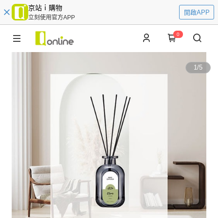
京站ｉ購物
開啟APP
立刻使用官方APP
0
1
/
5