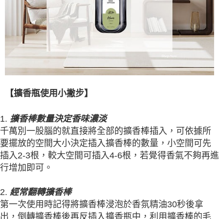
【擴香瓶使用小撇步】
1.
擴香棒數量決定香味濃淡
千萬別一股腦的就直接將全部的擴香棒插入，可依據所
要擺放的空間大小決定插入擴香棒的數量，小空間可先
插入2-3根，較大空間可插入4-6根，若覺得香氣不夠再進
行增加即可。
2.
經常翻轉擴香棒
第一次使用時記得將擴香棒浸泡於香氛精油30秒後拿
出，倒轉擴香棒後再反插入擴香瓶中，利用擴香棒的毛