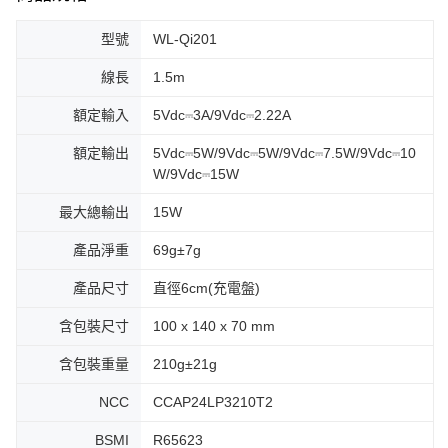
型號
WL-Qi201
線長
1.5m
額定輸入
5Vdc⎓3A/9Vdc⎓2.22A
額定輸出
5Vdc⎓5W/9Vdc⎓5W/9Vdc⎓7.5W/9Vdc⎓10
W/9Vdc⎓15W
最大總輸出
15W
產品淨重
69g±7g
產品尺寸
直徑6cm(充電盤)
含包裝尺寸
100 x 140 x 70 mm
含包裝重量
210g±21g
NCC
CCAP24LP3210T2
BSMI
R65623