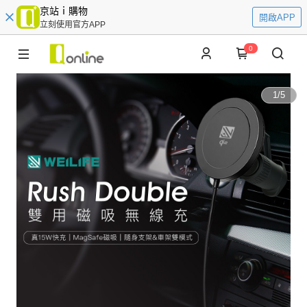
京站ｉ購物
開啟APP
立刻使用官方APP
0
1
/
5