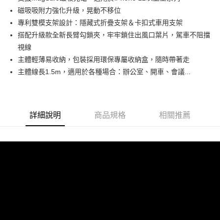
磁吸吸附力強化升級，晃動不移位
專利雙模支架設計：隱藏式折疊支架＆卡扣式車用支架
搭配升級款全新長臂勾鎖夾，牢牢鎖住出風口葉片，駕車不阻擋
視線
主體輕薄易收納，包裝採用環保專屬收納盒，隨時帶著走
主體線長1.5m，適用於各種場合：辦公室、開車、會議...
詳細說明
商品規格
相關推薦