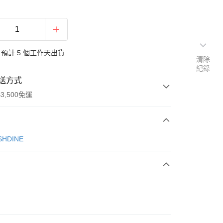
預計 5 個工作天出貨
清除
紀錄
送方式
3,500免運
次付款
SHDINE
期付款
0 利率 每期
NT$181
21家銀行
庫商業銀行
第一商業銀行
業銀行
彰化商業銀行
業儲蓄銀行
台北富邦商業銀行
華商業銀行
兆豐國際商業銀行