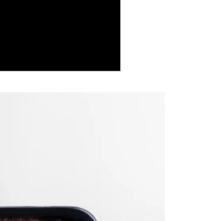
費通知簡訊後14天內，點擊此簡訊中的連結，可透過四大超商
項】
網路銀行／等多元方式進行付款，方視為交易完成。
係由「台灣大哥大股份有限公司」（以下簡稱本公司）所提供，讓
：結帳手續完成當下不需立刻繳費，但若您需要取消訂單，請聯
易時，得透過本服務購買商品或服務，並由商店將買賣／分期付
的店家。未經商家同意取消之訂單仍視為有效，需透過AFTEE
金債權讓與本公司後，依約使用本公司帳單繳交帳款。
繳納相關費用。
意付款使用「大哥付你分期」之契約關係目的，商店將以您的個人
否成功請以「AFTEE先享後付 」之結帳頁面顯示為準，若有關於
含姓名、電話或地址）提供予台灣大哥大進項蒐集、處理及利
功／繳費後需取消欲退款等相關疑問，請聯繫「AFTEE先享後
公司與您本人進行分期帳單所需資料之確認、核對及更正。
援中心」
https://netprotections.freshdesk.com/support/home
戶服務條款，請詳閱以下連結：
https://oppay.tw/userRule
項】
恩沛科技股份有限公司提供之「AFTEE先享後付」服務完成之
依本服務之必要範圍內提供個人資料，並將交易相關給付款項請
讓予恩沛科技股份有限公司。
個人資料處理事宜，請瀏覽以下網址：
ee.tw/terms/#terms3
年的使用者請事先徵得法定代理人或監護人之同意方可使用
E先享後付」，若未經同意申辦者引起之損失，本公司不負相關責
AFTEE先享後付」時，將依據個別帳號之用戶狀況，依本公司
核予不同之上限額度；若仍有額度不足之情形，本公司將視審查
用戶進行身份認證。
一人註冊多個帳號或使用他人資訊註冊。若發現惡意使用之情
科技股份有限公司將有權停止該用戶之使用額度並採取法律行