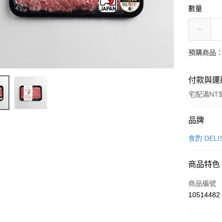
數量
預購商品：
付款與運
宅配滿NT$
付款方式
品牌
信用卡一
食酌 DELI
信用卡分
商品特色
6 期 
商品編號
合作金
LINE Pay
10514482
華南商
Apple Pay
上海商
國泰世