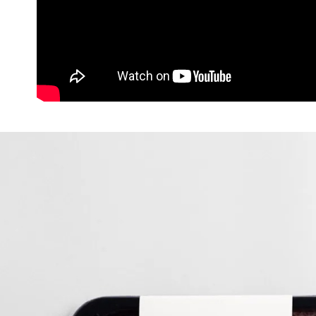
３．收到繳
【注意事
／ATM／
1.本服務
※ 請注意
用戶於交
絡購買商品
款買賣價
先享後付
2.基於同
※ 交易是
資料（包
是否繳費成
用，由本
付客戶支
3.完整用
【注意事
１．透過由
交易，需
求債權轉
２．關於
https://aft
３．未成
「AFTE
任。
４．使用「
即時審查
結果請求
５．嚴禁
形，恩沛
動。