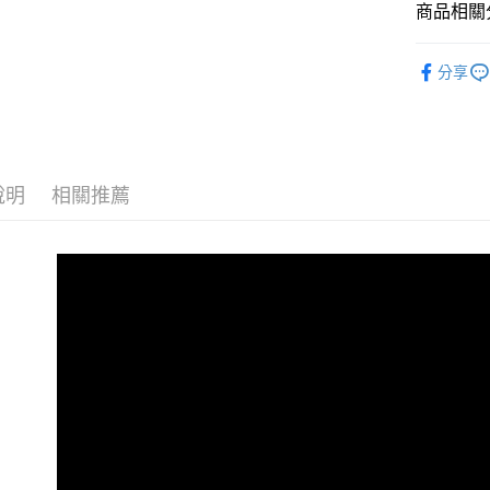
商品相關分
街口支付
臺灣中
匯豐（
悠遊付
美食小吃/
聯邦商
分享
元大商
美食小吃/
Google Pa
玉山商
台新國
全盈+PAY
台灣樂
大哥付你
說明
相關推薦
相關說明
【大哥付
AFTEE先
1.本服務
2.付款方
相關說明
流程，驗
【關於「A
ATM付款
完成交易
AFTEE
3.實際核
便利好安
4.訂單成
１．簡單
消。如遇
２．便利
運送方式
無法說明
３．安心
【繳款方
食酌 Deli
1.分期款
【「AFT
醒簡訊。
每筆NT$2
１．於結帳
2.透過簡
付」結帳
帳／街口支
２．訂單