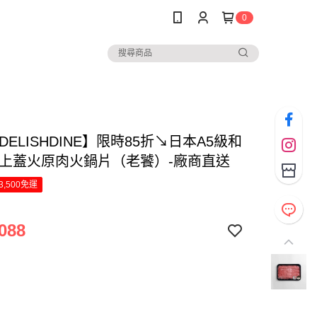
0
DELISHDINE】限時85折↘日本A5級和
眼上蓋火原肉火鍋片（老饕）-廠商直送
3,500免運
088