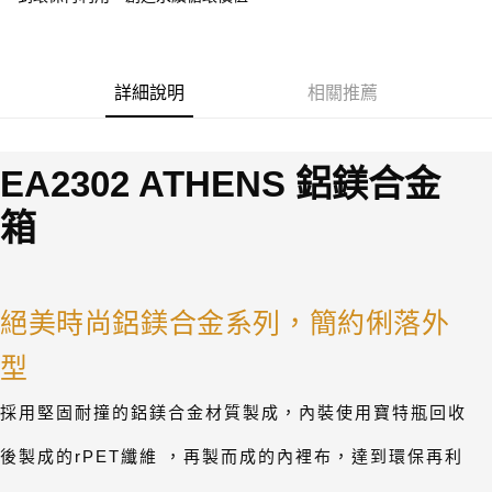
便利好安心！
4.訂單成立30分鐘內，如未前往確認交易或遇審核未通過，訂單將自動取
１．簡單：不需註冊會員、不需綁卡、不需儲值。
運送方式
消。如遇「轉專審核」未通過狀況，表示未達大哥付你分期系統評分，恕無
２．便利：只要手機號碼，簡訊認證，即可結帳。
法說明評估內容。
３．安心：先確認商品／服務後，再付款。
宅配
【繳款方式說明】
詳細說明
相關推薦
1.分期款項不併入電信帳單，「大哥付你分期」於每月結算日後寄送繳費提
每筆NT$100，滿NT$1,200(含以上)免運費
【「AFTEE先享後付」結帳流程】
醒簡訊。
１．於結帳方式選擇「AFTEE先享後付」後，將跳轉至「AFTEE先享後付」
2.透過簡訊連結打開帳單後，可選擇「超商條碼／台灣大直營門市／銀行轉
京站台北店客服中心(1F星巴克旁) 即日起不提供京站紙袋，取件時
結帳頁面，進行簡訊認證並確認金額後，即可完成結帳。
帳／街口支付／iPASS MONEY」等通路繳費。
２．訂單成立數日內，您將收到繳費通知簡訊。
請自備購物袋，若需購買紙袋可現場詢問
EA2302 ATHENS 鋁鎂合金
３．收到繳費通知簡訊後14天內，點擊此簡訊中的連結，可透過四大超商／
【注意事項】
免運費
ATM／網路銀行／等多元方式進行付款，方視為交易完成。
1.本服務係由「台灣大哥大股份有限公司」（以下簡稱本公司）所提供，讓
箱
※ 請注意：結帳手續完成當下不需立刻繳費，但若您需要取消訂單，請聯絡
用戶於交易時，得透過本服務購買商品或服務，並由商店將買賣／分期付款
購買商品的店家。未經商家同意取消之訂單仍視為有效，需透過AFTEE先享
買賣價金債權讓與本公司後，依約使用本公司帳單繳交帳款。
後付繳納相關費用。
2.基於同意付款使用「大哥付你分期」之契約關係目的，商店將以您的個人
※ 交易是否成功請以「AFTEE先享後付 」之結帳頁面顯示為準，若有關於
資料（包含姓名、電話或地址）提供予台灣大哥大進項蒐集、處理及利用，
是否繳費成功／繳費後需取消欲退款等相關疑問，請聯繫「AFTEE先享後付
由本公司與您本人進行分期帳單所需資料之確認、核對及更正。
絕美時尚鋁鎂合金系列，簡約俐落外
客戶支援中心」
https://netprotections.freshdesk.com/support/home
3.完整用戶服務條款，請詳閱以下連結：
https://oppay.tw/userRule
【注意事項】
型
１．透過由恩沛科技股份有限公司提供之「AFTEE先享後付」服務完成之交
易，需依本服務之必要範圍內提供個人資料，並將交易相關給付款項請求債
採用堅固耐撞的鋁鎂合金材質製成，內裝使用寶特瓶回收
權轉讓予恩沛科技股份有限公司。
２．關於個人資料處理事宜，請瀏覽以下網址：
後製成的rPET纖維 ，再製而成的內裡布，達到環保再利
https://aftee.tw/terms/#terms3
３．未成年的使用者請事先徵得法定代理人或監護人之同意方可使用