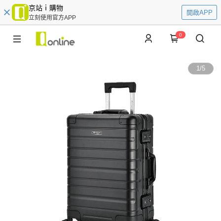
京站ｉ購物
開啟APP
立刻使用官方APP
0
1
/
5