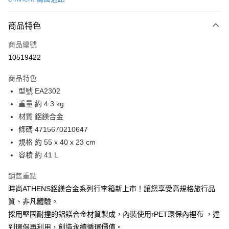
信用卡分期付款
6 期 0 利率 每期
NT$2,185
21家銀行
商品特色
合作金庫商業銀行
第一商業銀行
LINE Pay
商品編號
華南商業銀行
彰化商業銀行
10519422
Apple Pay
上海商業儲蓄銀行
台北富邦商業銀行
國泰世華商業銀行
兆豐國際商業銀行
商品特色
街口支付
臺灣中小企業銀行
台中商業銀行
型號 EA2302
匯豐（台灣）商業銀行
華泰商業銀行
悠遊付
重量 約 4.3 kg
聯邦商業銀行
遠東國際商業銀行
元大商業銀行
永豐商業銀行
材質 鋁鎂合金
Google Pay
玉山商業銀行
星展（台灣）商業銀行
條碼 4715670210647
台新國際商業銀行
中國信託商業銀行
全盈+PAY
規格 約 55 x 40 x 23 cm
台灣樂天信用卡公司
容積 約 41 L
大哥付你分期
相關說明
銷售重點
【大哥付你分期使用說明】
AFTEE先享後付
時尚ATHENS鋁鎂合金系列行李箱新上市！讓您享受高規格旅行品
1.本服務由台灣大哥大提供，台灣大哥大用戶可立即使用無須另外申請。
2.付款方式選擇「大哥付你分期」，訂單成立後會自動跳轉到大哥付的交易
相關說明
質、非凡體驗。
流程，驗證手機門號後，選擇欲分期的期數、繳款截止日，確認付款後即完
【關於「AFTEE先享後付」】
採用堅固耐撞的鋁鎂合金材質製成，內裝使用rPET環保內裡布 ，達
成交易。
ATM付款
AFTEE先享後付是「在收到商品之後才付款」的支付方式。 讓您購物簡單
到環保再利用，創造永續循環價值。
3.實際核准額度、可分期數及費用金額請依後續交易確認頁面所載為準。