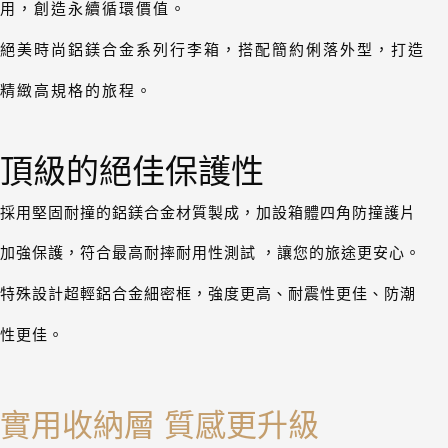
「AFTEE先享後付」，若未經同意申辦者引起之損失，本公司不負相關責
用，創造永續循環價值。
任。
４．使用「AFTEE先享後付」時，將依據個別帳號之用戶狀況，依本公司即
絕美時尚鋁鎂合金系列行李箱，搭配簡約俐落外型，打造
時審查核予不同之上限額度；若仍有額度不足之情形，本公司將視審查結果
請求用戶進行身份認證。
精緻高規格的旅程。
５．嚴禁一人註冊多個帳號或使用他人資訊註冊。若發現惡意使用之情形，
恩沛科技股份有限公司將有權停止該用戶之使用額度並採取法律行動。
頂級的絕佳保護性
採用堅固耐撞的鋁鎂合金材質製成，加設箱體四角防撞護片
加強保護，符合最高耐摔耐用性測試 ，讓您的旅途更安心。
特殊設計超輕鋁合金細密框，強度更高、耐震性更佳、防潮
性更佳。
實用收納層 質感更升級