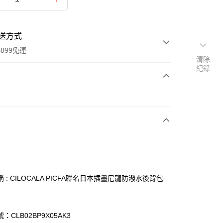
送方式
899免運
清除
紀錄
次付款
 : CILOCALA PICFA聯名日本插畫尼龍防潑水後背包-
y
：CLB02BP9X05AK3