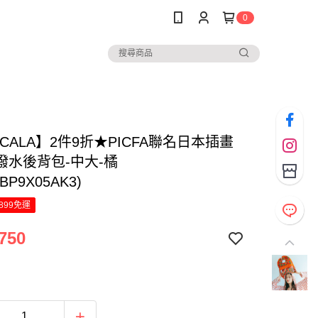
0
OCALA】2件9折★PICFA聯名日本插畫
潑水後背包-中大-橘
2BP9X05AK3)
899免運
750