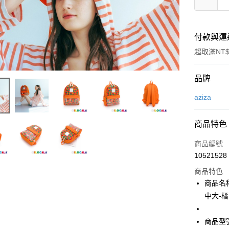
付款與運
超取滿NT$
付款方式
品牌
信用卡一
aziza
LINE Pay
商品特色
Apple Pay
商品編號
街口支付
10521528
商品特色
悠遊付
商品名稱
Google Pa
中大-橘
全盈+PAY
商品型號