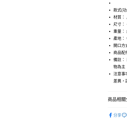
大哥付你
相關說明
款式(功
【大哥付
AFTEE先
材質：
1.本服務
2.付款方
相關說明
尺寸： 
流程，驗
【關於「A
重量： 
ATM付款
完成交易
AFTEE
3.實際核
產地：
便利好安
4.訂單成
１．簡單
開口方
消。如遇
２．便利
運送方式
商品配
無法說明
３．安心
【繳款方
備註：
付款後全
1.分期款
【「AFT
物為主
醒簡訊。
每筆NT$7
１．於結帳
2.透過簡
注意事
付」結帳
帳／街口支
付款後7-1
２．訂單
差異，
３．收到繳
每筆NT$7
【注意事
／ATM／
1.本服務
※ 請注意
宅配
商品相關分
用戶於交
絡購買商品
款買賣價
先享後付
每筆NT$1
2.基於同
鞋包/服飾
※ 交易是
資料（包
分享
是否繳費成
京站台北店
鞋包/服飾
用，由本
付客戶支
請自備購
3.完整用