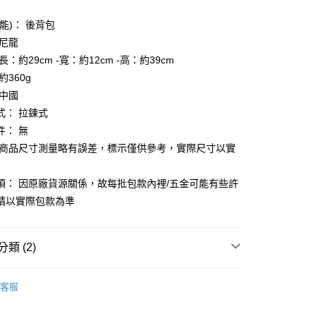
分期
能)： 後背包
你分期使用說明】
享後付
 尼龍
由台灣大哥大提供，台灣大哥大用戶可立即使用無須另外申請。
式選擇「大哥付你分期」，訂單成立後會自動跳轉到大哥付的交易
長：約29cm -寬：約12cm -高：約39cm
證手機門號後，選擇欲分期的期數、繳款截止日，確認付款後即
FTEE先享後付」】
約360g
。
先享後付是「在收到商品之後才付款」的支付方式。 讓您購物簡單
准額度、可分期數及費用金額請依後續交易確認頁面所載為準。
 中國
心！
立30分鐘內，如未前往確認交易或遇審核未通過，訂單將自動取
：不需註冊會員、不需綁卡、不需儲值。
式： 拉鍊式
「轉專審核」未通過狀況，表示未達大哥付你分期系統評分，恕
：只要手機號碼，簡訊認證，即可結帳。
件： 無
評估內容。
：先確認商品／服務後，再付款。
式說明】
 商品尺寸測量略有誤差，標示僅供參考，實際尺寸以實
家取貨
項不併入電信帳單，「大哥付你分期」於每月結算日後寄送繳費提
EE先享後付」結帳流程】
0，滿NT$899(含以上)免運費
方式選擇「AFTEE先享後付」後，將跳轉至「AFTEE先享後
訊連結打開帳單後，可選擇「超商條碼／台灣大直營門市／銀行轉
項： 因原廠貨源關係，故每批包款內裡/五金可能有些許
頁面，進行簡訊認證並確認金額後，即可完成結帳。
付／iPASS MONEY」等通路繳費。
1取貨
成立數日內，您將收到繳費通知簡訊。
請以實際包款為準
費通知簡訊後14天內，點擊此簡訊中的連結，可透過四大超商
0，滿NT$899(含以上)免運費
項】
網路銀行／等多元方式進行付款，方視為交易完成。
係由「台灣大哥大股份有限公司」（以下簡稱本公司）所提供，讓
：結帳手續完成當下不需立刻繳費，但若您需要取消訂單，請聯
類 (2)
易時，得透過本服務購買商品或服務，並由商店將買賣／分期付
的店家。未經商家同意取消之訂單仍視為有效，需透過AFTEE
金債權讓與本公司後，依約使用本公司帳單繳交帳款。
繳納相關費用。
00，滿NT$1,000(含以上)免運費
意付款使用「大哥付你分期」之契約關係目的，商店將以您的個人
CILOCALA
否成功請以「AFTEE先享後付 」之結帳頁面顯示為準，若有關於
含姓名、電話或地址）提供予台灣大哥大進項蒐集、處理及利
客服
功／繳費後需取消欲退款等相關疑問，請聯繫「AFTEE先享後
客服中心(1F星巴克旁) 即日起不提供京站紙袋，取件時
公司與您本人進行分期帳單所需資料之確認、核對及更正。
【側肩/後背包】
援中心」
https://netprotections.freshdesk.com/support/home
物袋，若需購買紙袋可現場詢問
戶服務條款，請詳閱以下連結：
https://oppay.tw/userRule