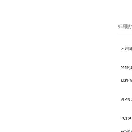
詳細
📌未
925純
材料價
VIP
POR
925