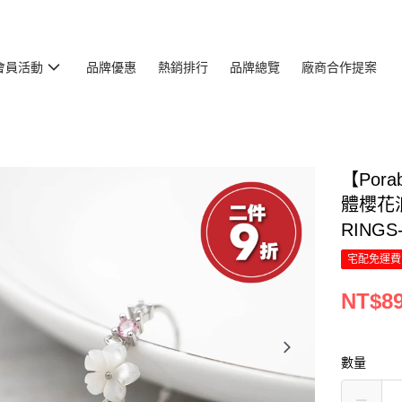
會員活動
品牌優惠
熱銷排行
品牌總覽
廠商合作提案
【Por
體櫻花
RING
宅配免運費
NT$8
數量