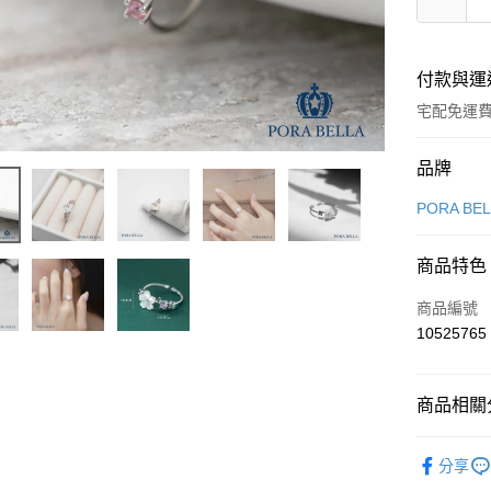
付款與運
宅配免運
付款方式
品牌
信用卡一
PORA BE
LINE Pay
商品特色
Apple Pay
商品編號
街口支付
10525765
悠遊付
商品相關分
Google Pa
飾品/配件
全盈+PAY
分享