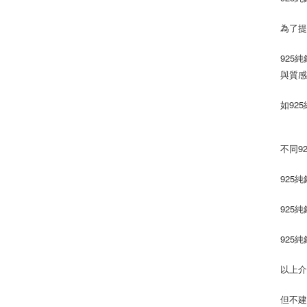
為了提
925
與質
如92
不同9
925
925
925
以上介
但不建