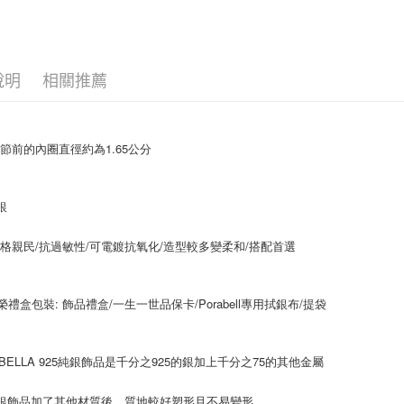
大哥付你
相關說明
【大哥付
AFTEE先
1.本服務
2.付款方
相關說明
說明
相關推薦
流程，驗
【關於「A
ATM付款
完成交易
AFTEE
3.實際核
便利好安
4.訂單成
１．簡單
調節前的內圈直徑約為1.65公分
消。如遇
２．便利
運送方式
無法說明
３．安心
【繳款方
付款後全
1.分期款
銀
【「AFT
醒簡訊。
每筆NT$7
１．於結帳
2.透過簡
付」結帳
格親民/抗過敏性/可電鍍抗氧化/造型較多變柔和/搭配首選
帳／街口支
付款後7-1
２．訂單
３．收到繳
每筆NT$7
【注意事
／ATM／
1.本服務
尊榮禮盒包裝: 飾品禮盒/一生一世品保卡/Porabell專用拭銀布/提袋
※ 請注意
宅配
用戶於交
絡購買商品
款買賣價
先享後付
每筆NT$1
2.基於同
※ 交易是
ABELLA 925純銀飾品是千分之925的銀加上千分之75的其他金屬
資料（包
是否繳費成
免運優惠
用，由本
付客戶支
免運費
3.完整用
純銀飾品加了其他材質後，質地較好塑形且不易變形