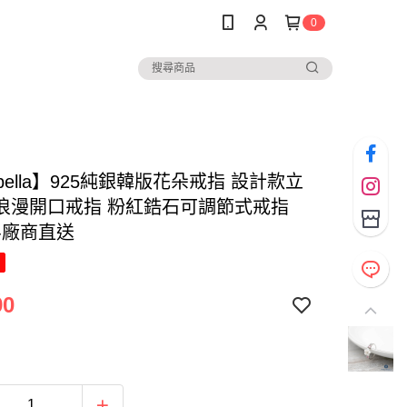
0
abella】925純銀韓版花朵戒指 設計款立
浪漫開口戒指 粉紅鋯石可調節式戒指
S-廠商直送
90