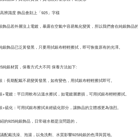
【注意事
京站台北店
１．透過由
高辨識度 飾品會刻上「925」字樣
交易，需
請自備購
求債權轉
免運費
純銀飾品若外層沒上電鍍，暴露在空氣中容易氧化變黃，所以我們會在純銀飾品
２．關於
https://aft
感
３．未成
「AFTE
5純銀飾品已泛黃發黑，只要用拭銀布輕輕擦拭，即可恢復原有的光澤。
任。
４．使用「
即時審查
結果請求
25純銀材質，保養方式大不同 保養方法如下:
５．嚴禁
形，恩沛
純銀：長期配戴不易變黃發黑，如有變色，用拭銀布輕輕擦拭即可。
動。
純銀+電鍍：平日用軟布沾溫水擦拭，如電鍍層磨損，可用拭銀布輕輕擦拭。
純銀+硫化：可用拭銀布擦拭未經硫化部分，讓飾品的立體感更為強烈。
紹的925純銀飾品，日常碰水都是沒問題的，
議配戴洗澡、泡湯，以免洗劑、水質影響925純銀的色澤與質地。