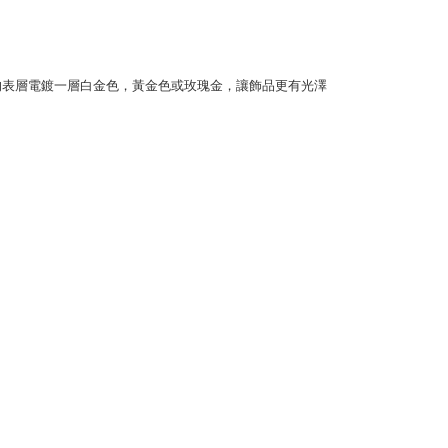
項】
客服中心(1F星巴克旁) 即日起不提供京站紙袋，取件時
恩沛科技股份有限公司提供之「AFTEE先享後付」服務完成之
依本服務之必要範圍內提供個人資料，並將交易相關給付款項請
物袋，若需購買紙袋可現場詢問
讓予恩沛科技股份有限公司。
的表層電鍍一層白金色，黃金色或玫瑰金，讓飾品更有光澤
個人資料處理事宜，請瀏覽以下網址：
ee.tw/terms/#terms3
年的使用者請事先徵得法定代理人或監護人之同意方可使用
E先享後付」，若未經同意申辦者引起之損失，本公司不負相關責
AFTEE先享後付」時，將依據個別帳號之用戶狀況，依本公司
核予不同之上限額度；若仍有額度不足之情形，本公司將視審查
用戶進行身份認證。
一人註冊多個帳號或使用他人資訊註冊。若發現惡意使用之情
科技股份有限公司將有權停止該用戶之使用額度並採取法律行