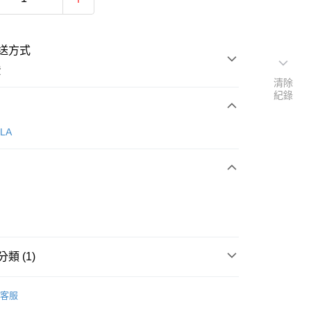
送方式
費
清除
紀錄
次付款
LLA
類 (1)
y
Porabella
客服