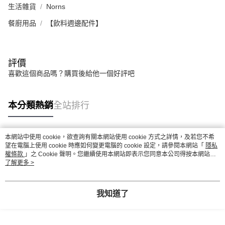
生活雜貨
Norns
餐廚用品
【飲料週邊配件】
評價
喜歡這個商品嗎？購買後給他一個好評吧
本分類熱銷
全站排行
本網站中使用 cookie，欲查詢有關本網站使用 cookie 方式之詳情，及若您不希
熱門標籤
望在電腦上使用 cookie 時應如何變更電腦的 cookie 設定，請參閱本網站「
隱私
權條款
」之 Cookie 聲明。您繼續使用本網站即表示您同意本公司得按本網站使
用條款之 Cookie 聲明使用 cookie。
了解更多 >
我知道了