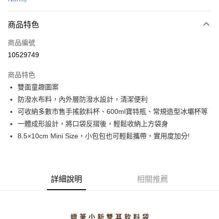
LINE Pay
商品特色
Apple Pay
商品編號
街口支付
10529749
悠遊付
商品特色
Google Pay
雙面童趣圖案
全盈+PAY
防潑水布料，內外層防潑水設計，清潔便利
可收納多數市售手搖飲料杯、600ml寶特瓶、常規造型冰壩杯等
大哥付你分期
一體成形設計，將口袋反摺後，輕鬆收納上方袋身
相關說明
8.5×10cm Mini Size，小包包也可輕鬆攜帶，實用度加分!
【大哥付你分期使用說明】
AFTEE先享後付
1.本服務由台灣大哥大提供，台灣大哥大用戶可立即使用無須另外申請。
2.付款方式選擇「大哥付你分期」，訂單成立後會自動跳轉到大哥付的交易
相關說明
流程，驗證手機門號後，選擇欲分期的期數、繳款截止日，確認付款後即完
【關於「AFTEE先享後付」】
成交易。
ATM付款
AFTEE先享後付是「在收到商品之後才付款」的支付方式。 讓您購物簡單
詳細說明
相關推薦
3.實際核准額度、可分期數及費用金額請依後續交易確認頁面所載為準。
便利好安心！
4.訂單成立30分鐘內，如未前往確認交易或遇審核未通過，訂單將自動取
１．簡單：不需註冊會員、不需綁卡、不需儲值。
運送方式
消。如遇「轉專審核」未通過狀況，表示未達大哥付你分期系統評分，恕無
２．便利：只要手機號碼，簡訊認證，即可結帳。
法說明評估內容。
３．安心：先確認商品／服務後，再付款。
付款後全家取貨
【繳款方式說明】