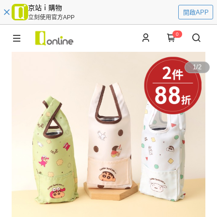
京站ｉ購物
開啟APP
立刻使用官方APP
0
1
/
2