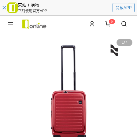
京站ｉ購物
開啟APP
立刻使用官方APP
0
1
/
7