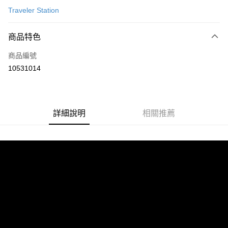
Traveler Station
信用卡分期付款
6 期 0 利率 每期
NT$1,966
21家銀行
商品特色
合作金庫商業銀行
第一商業銀行
LINE Pay
商品編號
華南商業銀行
彰化商業銀行
10531014
Apple Pay
上海商業儲蓄銀行
台北富邦商業銀行
國泰世華商業銀行
兆豐國際商業銀行
街口支付
臺灣中小企業銀行
台中商業銀行
匯豐（台灣）商業銀行
華泰商業銀行
悠遊付
詳細說明
相關推薦
聯邦商業銀行
遠東國際商業銀行
元大商業銀行
永豐商業銀行
Google Pay
玉山商業銀行
星展（台灣）商業銀行
台新國際商業銀行
中國信託商業銀行
全盈+PAY
台灣樂天信用卡公司
大哥付你分期
相關說明
【大哥付你分期使用說明】
AFTEE先享後付
1.本服務由台灣大哥大提供，台灣大哥大用戶可立即使用無須另外申請。
2.付款方式選擇「大哥付你分期」，訂單成立後會自動跳轉到大哥付的交易
相關說明
流程，驗證手機門號後，選擇欲分期的期數、繳款截止日，確認付款後即完
【關於「AFTEE先享後付」】
成交易。