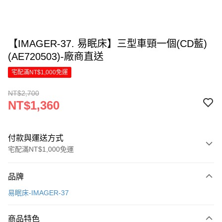
【IMAGER-37. 易眠床】三型車頸一個(CD藍)
(AE720503)-廠商直送
宅配滿NT$1,000免運
NT$2,700
NT$1,360
付款與運送方式
宅配滿NT$1,000免運
付款方式
品牌
信用卡一次付款
易眠床-IMAGER-37
LINE Pay
商品特色
Apple Pay