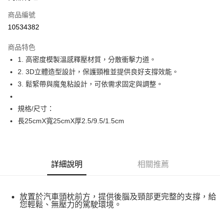
商品編號
街口支付
10534382
悠遊付
商品特色
Google Pay
1. 高密度模製溫感釋壓材質，分散衝擊力道。
全盈+PAY
2. 3D立體造型設計，保護頸椎並提供良好支撐效能。
3. 鬆緊帶與魔鬼粘設計，可依需求固定與調整。
大哥付你分期
相關說明
規格/尺寸：
【大哥付你分期使用說明】
AFTEE先享後付
1.本服務由台灣大哥大提供，台灣大哥大用戶可立即使用無須另外申請。
長25cmX寬25cmX厚2.5/9.5/1.5cm
2.付款方式選擇「大哥付你分期」，訂單成立後會自動跳轉到大哥付的交易
相關說明
流程，驗證手機門號後，選擇欲分期的期數、繳款截止日，確認付款後即完
【關於「AFTEE先享後付」】
成交易。
ATM付款
AFTEE先享後付是「在收到商品之後才付款」的支付方式。 讓您購物簡單
3.實際核准額度、可分期數及費用金額請依後續交易確認頁面所載為準。
便利好安心！
詳細說明
相關推薦
4.訂單成立30分鐘內，如未前往確認交易或遇審核未通過，訂單將自動取
１．簡單：不需註冊會員、不需綁卡、不需儲值。
運送方式
消。如遇「轉專審核」未通過狀況，表示未達大哥付你分期系統評分，恕無
２．便利：只要手機號碼，簡訊認證，即可結帳。
法說明評估內容。
３．安心：先確認商品／服務後，再付款。
宅配
【繳款方式說明】
放置於汽車頭枕前方，提供後腦及頸部更完整的支撐，給
1.分期款項不併入電信帳單，「大哥付你分期」於每月結算日後寄送繳費提
每筆NT$100，滿NT$1,000(含以上)免運費
【「AFTEE先享後付」結帳流程】
您輕鬆、無壓力的駕駛環境。
醒簡訊。
１．於結帳方式選擇「AFTEE先享後付」後，將跳轉至「AFTEE先享後付」
2.透過簡訊連結打開帳單後，可選擇「超商條碼／台灣大直營門市／銀行轉