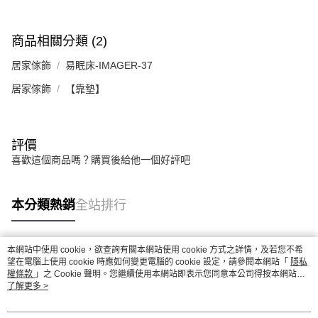
商品相關分類 (2)
居家傢飾
易眠床-IMAGER-37
居家傢飾
【靠墊】
評價
喜歡這個商品嗎？購買後給他一個好評吧
本分類熱銷
全站排行
本網站中使用 cookie，欲查詢有關本網站使用 cookie 方式之詳情，及若您不希
熱門標籤
望在電腦上使用 cookie 時應如何變更電腦的 cookie 設定，請參閱本網站「
隱私
權條款
」之 Cookie 聲明。您繼續使用本網站即表示您同意本公司得按本網站使
用條款之 Cookie 聲明使用 cookie。
了解更多 >