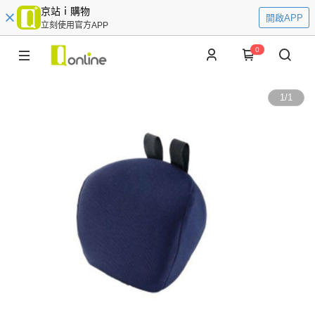
京站ｉ購物
開啟APP
立刻使用官方APP
0
1
/
1