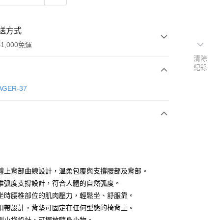
送方式
1,000免運
清除
紀錄
次付款
GER-37
期付款
0 利率 每期
NT$546
21家銀行
庫商業銀行
第一商業銀行
業銀行
彰化商業銀行
業儲蓄銀行
台北富邦商業銀行
華商業銀行
兆豐國際商業銀行
體上背部曲線設計，溫柔包覆與支撐腰部及背部。
小企業銀行
台中商業銀行
椎弧度支撐設計，符合人體的自然弧度。
台灣）商業銀行
華泰商業銀行
坐時腰椎部位的肌肉壓力，輕鬆坐、舒服靠。
業銀行
遠東國際商業銀行
扣帶設計，背墊可固定在任何型態的椅背上。
業銀行
永豐商業銀行
y