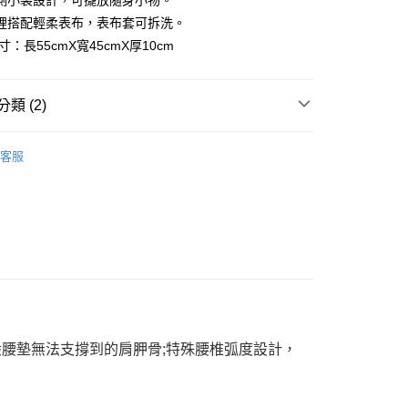
側小袋設計，可擺放隨身小物。
業銀行
星展（台灣）商業銀行
際商業銀行
中國信託商業銀行
裡搭配輕柔表布，表布套可拆洗。
天信用卡公司
寸：長55cmX寬45cmX厚10cm
分期
你分期使用說明】
類 (2)
享後付
由台灣大哥大提供，台灣大哥大用戶可立即使用無須另外申請。
式選擇「大哥付你分期」，訂單成立後會自動跳轉到大哥付的交易
易眠床-IMAGER-37
證手機門號後，選擇欲分期的期數、繳款截止日，確認付款後即
FTEE先享後付」】
客服
。
先享後付是「在收到商品之後才付款」的支付方式。 讓您購物簡單
【靠墊】
准額度、可分期數及費用金額請依後續交易確認頁面所載為準。
心！
立30分鐘內，如未前往確認交易或遇審核未通過，訂單將自動取
：不需註冊會員、不需綁卡、不需儲值。
「轉專審核」未通過狀況，表示未達大哥付你分期系統評分，恕
：只要手機號碼，簡訊認證，即可結帳。
評估內容。
：先確認商品／服務後，再付款。
式說明】
項不併入電信帳單，「大哥付你分期」於每月結算日後寄送繳費提
EE先享後付」結帳流程】
00，滿NT$1,000(含以上)免運費
方式選擇「AFTEE先享後付」後，將跳轉至「AFTEE先享後
訊連結打開帳單後，可選擇「超商條碼／台灣大直營門市／銀行轉
頁面，進行簡訊認證並確認金額後，即可完成結帳。
付／iPASS MONEY」等通路繳費。
成立數日內，您將收到繳費通知簡訊。
費通知簡訊後14天內，點擊此簡訊中的連結，可透過四大超商
項】
網路銀行／等多元方式進行付款，方視為交易完成。
般腰墊無法支撐到的肩胛骨;特殊腰椎弧度設計，
係由「台灣大哥大股份有限公司」（以下簡稱本公司）所提供，讓
：結帳手續完成當下不需立刻繳費，但若您需要取消訂單，請聯
易時，得透過本服務購買商品或服務，並由商店將買賣／分期付
的店家。未經商家同意取消之訂單仍視為有效，需透過AFTEE
金債權讓與本公司後，依約使用本公司帳單繳交帳款。
繳納相關費用。
意付款使用「大哥付你分期」之契約關係目的，商店將以您的個人