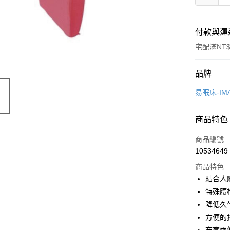
付款與運
宅配滿NT$
付款方式
品牌
信用卡一
易眠床-IMA
信用卡分
商品特色
6 期 
商品編號
合作金
LINE Pay
10534649
華南商
Apple Pay
上海商
商品特色
國泰世
貼合人
街口支付
臺灣中
特殊腰
匯豐（
悠遊付
降低久
聯邦商
方便的
元大商
Google Pa