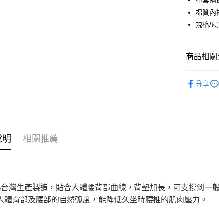
布套兩
玉山商
台新國
全盈+PAY
棉質內
台灣樂
規格/尺
大哥付你
相關說明
【大哥付
商品相關分
AFTEE先
1.本服務
2.付款方
相關說明
居家傢飾
流程，驗
【關於「A
分享
ATM付款
完成交易
AFTEE
居家傢飾
3.實際核
便利好安
4.訂單成
１．簡單
消。如遇
２．便利
運送方式
無法說明
３．安心
【繳款方
宅配
說明
相關推薦
1.分期款
【「AFT
醒簡訊。
每筆NT$1
１．於結帳
2.透過簡
付」結帳
帳／街口支
２．訂單
３．收到繳
【注意事
／ATM／
0%台灣生產製造，貼合人體腰背部曲線，背墊加長，可支撐到一
1.本服務
※ 請注意
人體背部及腰部的自然弧度，能降低久坐時腰椎的肌肉壓力。
用戶於交
絡購買商品
款買賣價
先享後付
2.基於同