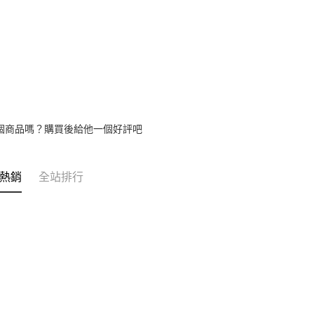
※ 交易是
資料（包
是否繳費成
用，由本
付客戶支
3.完整用
【注意事
１．透過由
交易，需
求債權轉
２．關於
https://aft
３．未成
個商品嗎？購買後給他一個好評吧
「AFTE
任。
４．使用「
熱銷
全站排行
即時審查
結果請求
５．嚴禁
形，恩沛
動。