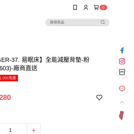
0
GER-37. 易眠床】全能減壓背墊-粉
7603)-廠商直送
1,000免運
280