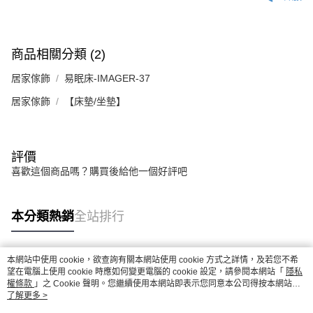
時審查核予不同之上限額度；若仍有額度不足之情形，本公司將視審查結果
請求用戶進行身份認證。
５．嚴禁一人註冊多個帳號或使用他人資訊註冊。若發現惡意使用之情形，
恩沛科技股份有限公司將有權停止該用戶之使用額度並採取法律行動。
商品相關分類 (2)
居家傢飾
易眠床-IMAGER-37
居家傢飾
【床墊/坐墊】
評價
喜歡這個商品嗎？購買後給他一個好評吧
本分類熱銷
全站排行
本網站中使用 cookie，欲查詢有關本網站使用 cookie 方式之詳情，及若您不希
熱門標籤
望在電腦上使用 cookie 時應如何變更電腦的 cookie 設定，請參閱本網站「
隱私
權條款
」之 Cookie 聲明。您繼續使用本網站即表示您同意本公司得按本網站使
用條款之 Cookie 聲明使用 cookie。
了解更多 >