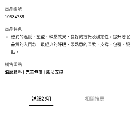
合作金庫商業銀行
第一商業銀行
LINE Pay
商品編號
華南商業銀行
彰化商業銀行
10534759
Apple Pay
上海商業儲蓄銀行
台北富邦商業銀行
國泰世華商業銀行
兆豐國際商業銀行
商品特色
街口支付
臺灣中小企業銀行
台中商業銀行
優異的溫感、塑型、釋壓效果，良好的撐托及穩定性，提升睡眠
匯豐（台灣）商業銀行
華泰商業銀行
悠遊付
品質的入門款。最經典的好眠，最熟悉的溫柔，支撐、包覆、服
聯邦商業銀行
遠東國際商業銀行
元大商業銀行
永豐商業銀行
貼。
Google Pay
玉山商業銀行
星展（台灣）商業銀行
台新國際商業銀行
中國信託商業銀行
全盈+PAY
銷售重點
台灣樂天信用卡公司
溫感釋壓 | 完美包覆 | 服貼支撐
大哥付你分期
相關說明
【大哥付你分期使用說明】
AFTEE先享後付
1.本服務由台灣大哥大提供，台灣大哥大用戶可立即使用無須另外申請。
詳細說明
相關推薦
2.付款方式選擇「大哥付你分期」，訂單成立後會自動跳轉到大哥付的交易
相關說明
流程，驗證手機門號後，選擇欲分期的期數、繳款截止日，確認付款後即完
【關於「AFTEE先享後付」】
成交易。
ATM付款
AFTEE先享後付是「在收到商品之後才付款」的支付方式。 讓您購物簡單
3.實際核准額度、可分期數及費用金額請依後續交易確認頁面所載為準。
便利好安心！
4.訂單成立30分鐘內，如未前往確認交易或遇審核未通過，訂單將自動取
１．簡單：不需註冊會員、不需綁卡、不需儲值。
運送方式
消。如遇「轉專審核」未通過狀況，表示未達大哥付你分期系統評分，恕無
２．便利：只要手機號碼，簡訊認證，即可結帳。
法說明評估內容。