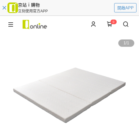
京站ｉ購物
開啟APP
立刻使用官方APP
0
1
/
1