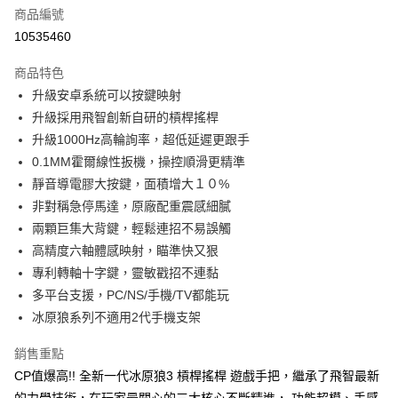
合作金庫商業銀行
第一商業銀行
LINE Pay
商品編號
華南商業銀行
彰化商業銀行
10535460
Apple Pay
上海商業儲蓄銀行
台北富邦商業銀行
國泰世華商業銀行
兆豐國際商業銀行
商品特色
街口支付
臺灣中小企業銀行
台中商業銀行
升級安卓系統可以按鍵映射
匯豐（台灣）商業銀行
華泰商業銀行
悠遊付
升級採用飛智創新自研的槓桿搖桿
聯邦商業銀行
遠東國際商業銀行
元大商業銀行
永豐商業銀行
升級1000Hz高輪詢率，超低延遲更跟手
Google Pay
玉山商業銀行
星展（台灣）商業銀行
0.1MM霍爾線性扳機，操控順滑更精準
台新國際商業銀行
中國信託商業銀行
全盈+PAY
靜音導電膠大按鍵，面積增大１０%
台灣樂天信用卡公司
非對稱急停馬達，原廠配重震感細膩
大哥付你分期
兩顆巨集大背鍵，輕鬆連招不易誤觸
相關說明
高精度六軸體感映射，瞄準快又狠
【大哥付你分期使用說明】
AFTEE先享後付
1.本服務由台灣大哥大提供，台灣大哥大用戶可立即使用無須另外申請。
專利轉軸十字鍵，靈敏戳招不連黏
2.付款方式選擇「大哥付你分期」，訂單成立後會自動跳轉到大哥付的交易
相關說明
多平台支援，PC/NS/手機/TV都能玩
流程，驗證手機門號後，選擇欲分期的期數、繳款截止日，確認付款後即完
【關於「AFTEE先享後付」】
成交易。
冰原狼系列不適用2代手機支架
ATM付款
AFTEE先享後付是「在收到商品之後才付款」的支付方式。 讓您購物簡單
3.實際核准額度、可分期數及費用金額請依後續交易確認頁面所載為準。
便利好安心！
4.訂單成立30分鐘內，如未前往確認交易或遇審核未通過，訂單將自動取
銷售重點
１．簡單：不需註冊會員、不需綁卡、不需儲值。
運送方式
消。如遇「轉專審核」未通過狀況，表示未達大哥付你分期系統評分，恕無
２．便利：只要手機號碼，簡訊認證，即可結帳。
CP值爆高!! 全新一代冰原狼3 槓桿搖桿 遊戲手把，繼承了飛智最新
法說明評估內容。
３．安心：先確認商品／服務後，再付款。
信星科技-宅配
【繳款方式說明】