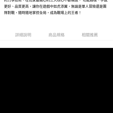
的力學技術，在玩家最關心的三大核心不斷精進， 功能超模、手感
1.分期款項不併入電信帳單，「大哥付你分期」於每月結算日後寄送繳費提
每筆NT$150，滿NT$1,500(含以上)免運費
【「AFTEE先享後付」結帳流程】
更好、品質更高，讓你在遊戲中如虎添翼，無論是單人冒險還是團
醒簡訊。
１．於結帳方式選擇「AFTEE先享後付」後，將跳轉至「AFTEE先享後付」
隊對戰，隨時隨地掌控全局，成為戰場上的王者！
2.透過簡訊連結打開帳單後，可選擇「超商條碼／台灣大直營門市／銀行轉
結帳頁面，進行簡訊認證並確認金額後，即可完成結帳。
帳／街口支付／iPASS MONEY」等通路繳費。
２．訂單成立數日內，您將收到繳費通知簡訊。
３．收到繳費通知簡訊後14天內，點擊此簡訊中的連結，可透過四大超商／
【注意事項】
ATM／網路銀行／等多元方式進行付款，方視為交易完成。
1.本服務係由「台灣大哥大股份有限公司」（以下簡稱本公司）所提供，讓
※ 請注意：結帳手續完成當下不需立刻繳費，但若您需要取消訂單，請聯絡
詳細說明
商品規格
相關推薦
用戶於交易時，得透過本服務購買商品或服務，並由商店將買賣／分期付款
購買商品的店家。未經商家同意取消之訂單仍視為有效，需透過AFTEE先享
買賣價金債權讓與本公司後，依約使用本公司帳單繳交帳款。
後付繳納相關費用。
2.基於同意付款使用「大哥付你分期」之契約關係目的，商店將以您的個人
※ 交易是否成功請以「AFTEE先享後付 」之結帳頁面顯示為準，若有關於
資料（包含姓名、電話或地址）提供予台灣大哥大進項蒐集、處理及利用，
是否繳費成功／繳費後需取消欲退款等相關疑問，請聯繫「AFTEE先享後付
由本公司與您本人進行分期帳單所需資料之確認、核對及更正。
客戶支援中心」
https://netprotections.freshdesk.com/support/home
3.完整用戶服務條款，請詳閱以下連結：
https://oppay.tw/userRule
【注意事項】
１．透過由恩沛科技股份有限公司提供之「AFTEE先享後付」服務完成之交
易，需依本服務之必要範圍內提供個人資料，並將交易相關給付款項請求債
權轉讓予恩沛科技股份有限公司。
２．關於個人資料處理事宜，請瀏覽以下網址：
https://aftee.tw/terms/#terms3
３．未成年的使用者請事先徵得法定代理人或監護人之同意方可使用
「AFTEE先享後付」，若未經同意申辦者引起之損失，本公司不負相關責
任。
４．使用「AFTEE先享後付」時，將依據個別帳號之用戶狀況，依本公司即
時審查核予不同之上限額度；若仍有額度不足之情形，本公司將視審查結果