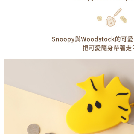
款買賣價
先享後付
每筆NT$1
2.基於同
※ 交易是
資料（包
是否繳費成
京站台北店
用，由本
付客戶支
請自備購
3.完整用
免運費
【注意事
１．透過由
交易，需
求債權轉
２．關於
https://aft
３．未成
「AFTE
任。
４．使用「
即時審查
結果請求
５．嚴禁
形，恩沛
動。