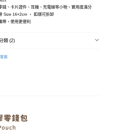
y
零錢、卡片證件、耳機、充電線等小物，實用度滿分
 Size 16×2cm ‧ 釦環可拆卸
攜帶，使用更便利
分期
你分期使用說明】
類 (2)
享後付
由台灣大哥大提供，台灣大哥大用戶可立即使用無須另外申請。
式選擇「大哥付你分期」，訂單成立後會自動跳轉到大哥付的交易
Norns
證手機門號後，選擇欲分期的期數、繳款截止日，確認付款後即
FTEE先享後付」】
客服
。
先享後付是「在收到商品之後才付款」的支付方式。 讓您購物簡單
【皮夾/零錢包/名片夾/證件套】
准額度、可分期數及費用金額請依後續交易確認頁面所載為準。
心！
立30分鐘內，如未前往確認交易或遇審核未通過，訂單將自動取
：不需註冊會員、不需綁卡、不需儲值。
「轉專審核」未通過狀況，表示未達大哥付你分期系統評分，恕
：只要手機號碼，簡訊認證，即可結帳。
評估內容。
：先確認商品／服務後，再付款。
式說明】
家取貨
項不併入電信帳單，「大哥付你分期」於每月結算日後寄送繳費提
EE先享後付」結帳流程】
0，滿NT$899(含以上)免運費
方式選擇「AFTEE先享後付」後，將跳轉至「AFTEE先享後
訊連結打開帳單後，可選擇「超商條碼／台灣大直營門市／銀行轉
頁面，進行簡訊認證並確認金額後，即可完成結帳。
付／iPASS MONEY」等通路繳費。
1取貨
成立數日內，您將收到繳費通知簡訊。
費通知簡訊後14天內，點擊此簡訊中的連結，可透過四大超商
0，滿NT$899(含以上)免運費
項】
網路銀行／等多元方式進行付款，方視為交易完成。
係由「台灣大哥大股份有限公司」（以下簡稱本公司）所提供，讓
：結帳手續完成當下不需立刻繳費，但若您需要取消訂單，請聯
易時，得透過本服務購買商品或服務，並由商店將買賣／分期付
的店家。未經商家同意取消之訂單仍視為有效，需透過AFTEE