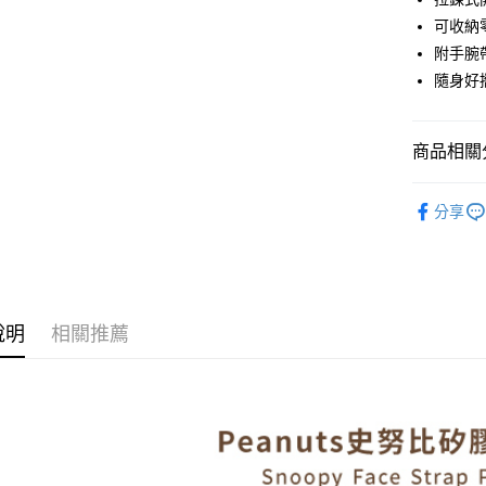
Google Pa
可收納
附手腕帶
全盈+PAY
隨身好
大哥付你
相關說明
【大哥付
商品相關分
AFTEE先
1.本服務
2.付款方
相關說明
生活雜貨
流程，驗
【關於「A
分享
ATM付款
完成交易
AFTEE
鞋包/服飾
3.實際核
便利好安
4.訂單成
１．簡單
消。如遇
２．便利
運送方式
無法說明
３．安心
【繳款方
說明
相關推薦
付款後全
1.分期款
【「AFT
醒簡訊。
每筆NT$7
１．於結帳
2.透過簡
付」結帳
帳／街口支
付款後7-1
２．訂單
３．收到繳
每筆NT$7
【注意事
／ATM／
1.本服務
※ 請注意
宅配
用戶於交
絡購買商品