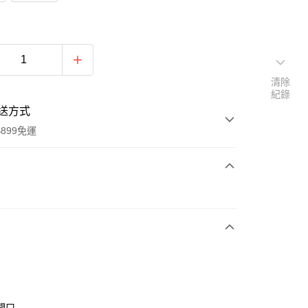
清除
紀錄
送方式
899免運
次付款
開口