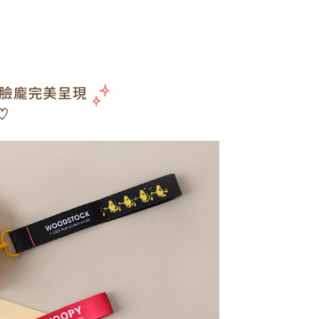
金債權讓與本公司後，依約使用本公司帳單繳交帳款。
繳納相關費用。
00，滿NT$1,000(含以上)免運費
意付款使用「大哥付你分期」之契約關係目的，商店將以您的個人
否成功請以「AFTEE先享後付 」之結帳頁面顯示為準，若有關於
含姓名、電話或地址）提供予台灣大哥大進項蒐集、處理及利
功／繳費後需取消欲退款等相關疑問，請聯繫「AFTEE先享後
客服中心(1F星巴克旁) 即日起不提供京站紙袋，取件時
公司與您本人進行分期帳單所需資料之確認、核對及更正。
援中心」
https://netprotections.freshdesk.com/support/home
物袋，若需購買紙袋可現場詢問
戶服務條款，請詳閱以下連結：
https://oppay.tw/userRule
項】
恩沛科技股份有限公司提供之「AFTEE先享後付」服務完成之
依本服務之必要範圍內提供個人資料，並將交易相關給付款項請
讓予恩沛科技股份有限公司。
個人資料處理事宜，請瀏覽以下網址：
ee.tw/terms/#terms3
年的使用者請事先徵得法定代理人或監護人之同意方可使用
E先享後付」，若未經同意申辦者引起之損失，本公司不負相關責
AFTEE先享後付」時，將依據個別帳號之用戶狀況，依本公司
核予不同之上限額度；若仍有額度不足之情形，本公司將視審查
用戶進行身份認證。
一人註冊多個帳號或使用他人資訊註冊。若發現惡意使用之情
科技股份有限公司將有權停止該用戶之使用額度並採取法律行