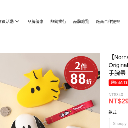
會員活動
品牌優惠
熱銷排行
品牌總覽
廠商合作提案
【Nor
Origi
手腕帶
超取滿NT$
NT$340
NT$2
款式
Snoopy