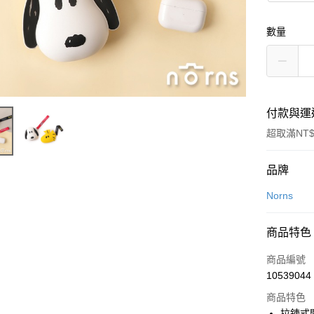
數量
付款與運
超取滿NT$
付款方式
品牌
信用卡一
Norns
LINE Pay
商品特色
Apple Pay
商品編號
街口支付
10539044
商品特色
悠遊付
拉鍊式