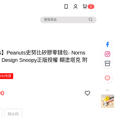
0
ns】Peanuts史努比矽膠零錢包- Norns
nal Design Snoopy正版授權 糊塗塔克 附
899免運
90
胡土托