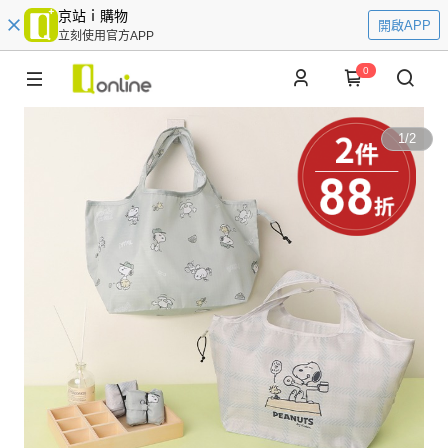
京站ｉ購物
開啟APP
立刻使用官方APP
0
1
/
2