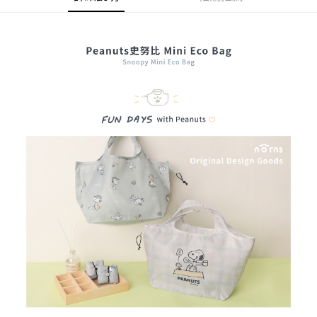
法說明評估內容。
３．安心：先確認商品／服務後，再付款。
付款後全家取貨
【繳款方式說明】
1.分期款項不併入電信帳單，「大哥付你分期」於每月結算日後寄送繳費提
每筆NT$70，滿NT$899(含以上)免運費
【「AFTEE先享後付」結帳流程】
醒簡訊。
１．於結帳方式選擇「AFTEE先享後付」後，將跳轉至「AFTEE先享後付」
2.透過簡訊連結打開帳單後，可選擇「超商條碼／台灣大直營門市／銀行轉
付款後7-11取貨
結帳頁面，進行簡訊認證並確認金額後，即可完成結帳。
帳／街口支付／iPASS MONEY」等通路繳費。
２．訂單成立數日內，您將收到繳費通知簡訊。
每筆NT$70，滿NT$899(含以上)免運費
３．收到繳費通知簡訊後14天內，點擊此簡訊中的連結，可透過四大超商／
【注意事項】
ATM／網路銀行／等多元方式進行付款，方視為交易完成。
宅配
1.本服務係由「台灣大哥大股份有限公司」（以下簡稱本公司）所提供，讓
※ 請注意：結帳手續完成當下不需立刻繳費，但若您需要取消訂單，請聯絡
用戶於交易時，得透過本服務購買商品或服務，並由商店將買賣／分期付款
每筆NT$100，滿NT$1,000(含以上)免運費
購買商品的店家。未經商家同意取消之訂單仍視為有效，需透過AFTEE先享
買賣價金債權讓與本公司後，依約使用本公司帳單繳交帳款。
後付繳納相關費用。
2.基於同意付款使用「大哥付你分期」之契約關係目的，商店將以您的個人
京站台北店客服中心(1F星巴克旁) 即日起不提供京站紙袋，取件時
※ 交易是否成功請以「AFTEE先享後付 」之結帳頁面顯示為準，若有關於
資料（包含姓名、電話或地址）提供予台灣大哥大進項蒐集、處理及利用，
是否繳費成功／繳費後需取消欲退款等相關疑問，請聯繫「AFTEE先享後付
請自備購物袋，若需購買紙袋可現場詢問
由本公司與您本人進行分期帳單所需資料之確認、核對及更正。
客戶支援中心」
https://netprotections.freshdesk.com/support/home
3.完整用戶服務條款，請詳閱以下連結：
https://oppay.tw/userRule
免運費
【注意事項】
１．透過由恩沛科技股份有限公司提供之「AFTEE先享後付」服務完成之交
易，需依本服務之必要範圍內提供個人資料，並將交易相關給付款項請求債
權轉讓予恩沛科技股份有限公司。
２．關於個人資料處理事宜，請瀏覽以下網址：
https://aftee.tw/terms/#terms3
３．未成年的使用者請事先徵得法定代理人或監護人之同意方可使用
「AFTEE先享後付」，若未經同意申辦者引起之損失，本公司不負相關責
任。
４．使用「AFTEE先享後付」時，將依據個別帳號之用戶狀況，依本公司即