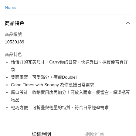
信用卡一次付款
Norns
LINE Pay
商品特色
Apple Pay
商品編號
街口支付
10539189
悠遊付
商品特色
Google Pay
恰恰好的完美尺寸，Carry你的日常，快速外出、採買便當真好
全盈+PAY
袋
雙面圖案，可愛滿分，療癒Double!
大哥付你分期
Good Times with Snoopy 為你應援日常需求
相關說明
廣口設計｜收納實用度再加分！可放入雨傘、便當盒、保溫瓶等
【大哥付你分期使用說明】
AFTEE先享後付
1.本服務由台灣大哥大提供，台灣大哥大用戶可立即使用無須另外申請。
物品
2.付款方式選擇「大哥付你分期」，訂單成立後會自動跳轉到大哥付的交易
相關說明
輕巧方便｜可折疊與輕量的特質，符合日常輕盈需求
流程，驗證手機門號後，選擇欲分期的期數、繳款截止日，確認付款後即完
【關於「AFTEE先享後付」】
成交易。
ATM付款
AFTEE先享後付是「在收到商品之後才付款」的支付方式。 讓您購物簡單
3.實際核准額度、可分期數及費用金額請依後續交易確認頁面所載為準。
便利好安心！
4.訂單成立30分鐘內，如未前往確認交易或遇審核未通過，訂單將自動取
１．簡單：不需註冊會員、不需綁卡、不需儲值。
運送方式
消。如遇「轉專審核」未通過狀況，表示未達大哥付你分期系統評分，恕無
詳細說明
相關推薦
２．便利：只要手機號碼，簡訊認證，即可結帳。