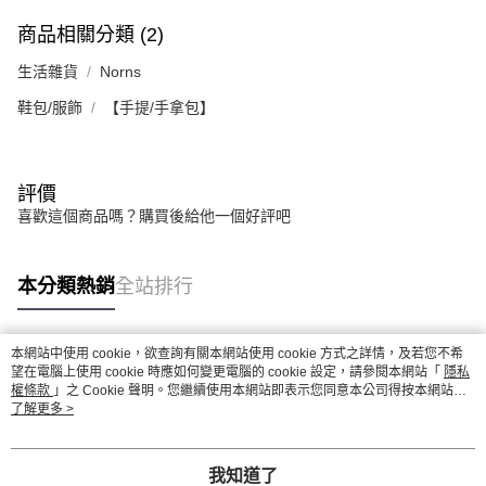
商品相關分類 (2)
生活雜貨
Norns
鞋包/服飾
【手提/手拿包】
評價
喜歡這個商品嗎？購買後給他一個好評吧
本分類熱銷
全站排行
本網站中使用 cookie，欲查詢有關本網站使用 cookie 方式之詳情，及若您不希
熱門標籤
望在電腦上使用 cookie 時應如何變更電腦的 cookie 設定，請參閱本網站「
隱私
權條款
」之 Cookie 聲明。您繼續使用本網站即表示您同意本公司得按本網站使
用條款之 Cookie 聲明使用 cookie。
了解更多 >
我知道了