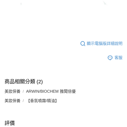
５．嚴禁一人註冊多個帳號或使用他人資訊註冊。若發現惡意使用之情形，
恩沛科技股份有限公司將有權停止該用戶之使用額度並採取法律行動。
顯示電腦版詳細說明
客服
商品相關分類 (2)
美妝保養
ARWIN/BIOCHEM 雅聞倍優
美妝保養
【香氛噴霧/精油】
評價