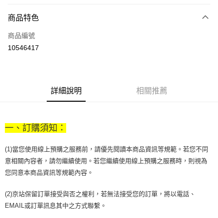
LINE Pay
商品特色
Apple Pay
商品編號
街口支付
10546417
悠遊付
Google Pay
全盈+PAY
詳細說明
相關推薦
大哥付你分期
相關說明
一、訂購須知：
【大哥付你分期使用說明】
AFTEE先享後付
1.本服務由台灣大哥大提供，台灣大哥大用戶可立即使用無須另外申請。
2.付款方式選擇「大哥付你分期」，訂單成立後會自動跳轉到大哥付的交易
(1)當您使用線上預購之服務前，請優先閱讀本商品資訊等規範。若您不同
相關說明
流程，驗證手機門號後，選擇欲分期的期數、繳款截止日，確認付款後即完
意相關內容者，請勿繼續使用。若您繼續使用線上預購之服務時，則視為
【關於「AFTEE先享後付」】
成交易。
ATM付款
AFTEE先享後付是「在收到商品之後才付款」的支付方式。 讓您購物簡單
您同意本商品資訊等規範內容。
3.實際核准額度、可分期數及費用金額請依後續交易確認頁面所載為準。
便利好安心！
4.訂單成立30分鐘內，如未前往確認交易或遇審核未通過，訂單將自動取
１．簡單：不需註冊會員、不需綁卡、不需儲值。
運送方式
消。如遇「轉專審核」未通過狀況，表示未達大哥付你分期系統評分，恕無
(2)京站保留訂單接受與否之權利，若無法接受您的訂單，將以電話、
２．便利：只要手機號碼，簡訊認證，即可結帳。
法說明評估內容。
３．安心：先確認商品／服務後，再付款。
EMAIL或訂單訊息其中之方式聯繫。
付款後全家取貨
【繳款方式說明】