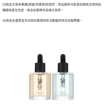
1.分期款項不併入電信帳單，「大哥付你分期」於每月結算日後寄送繳費提
每筆NT$70，滿NT$899(含以上)免運費
【「AFTEE先享後付」結帳流程】
(3)商品文案為專櫃(原廠/供應商)所提供，商品顏色可能會因網頁呈現與拍
醒簡訊。
１．於結帳方式選擇「AFTEE先享後付」後，將跳轉至「AFTEE先享後付」
2.透過簡訊連結打開帳單後，可選擇「超商條碼／台灣大直營門市／銀行轉
攝關係產生色差，商品依實際供貨樣式為準。
付款後7-11取貨
結帳頁面，進行簡訊認證並確認金額後，即可完成結帳。
帳／街口支付／iPASS MONEY」等通路繳費。
２．訂單成立數日內，您將收到繳費通知簡訊。
每筆NT$70，滿NT$899(含以上)免運費
３．收到繳費通知簡訊後14天內，點擊此簡訊中的連結，可透過四大超商／
(4)其他未盡事宜京站時尚廣場保有活動最終修改及解釋權。
【注意事項】
ATM／網路銀行／等多元方式進行付款，方視為交易完成。
宅配
1.本服務係由「台灣大哥大股份有限公司」（以下簡稱本公司）所提供，讓
※ 請注意：結帳手續完成當下不需立刻繳費，但若您需要取消訂單，請聯絡
用戶於交易時，得透過本服務購買商品或服務，並由商店將買賣／分期付款
每筆NT$100，滿NT$1,000(含以上)免運費
購買商品的店家。未經商家同意取消之訂單仍視為有效，需透過AFTEE先享
買賣價金債權讓與本公司後，依約使用本公司帳單繳交帳款。
後付繳納相關費用。
2.基於同意付款使用「大哥付你分期」之契約關係目的，商店將以您的個人
京站台北店客服中心(1F星巴克旁) 即日起不提供京站紙袋，取件時
※ 交易是否成功請以「AFTEE先享後付 」之結帳頁面顯示為準，若有關於
資料（包含姓名、電話或地址）提供予台灣大哥大進項蒐集、處理及利用，
是否繳費成功／繳費後需取消欲退款等相關疑問，請聯繫「AFTEE先享後付
請自備購物袋，若需購買紙袋可現場詢問
由本公司與您本人進行分期帳單所需資料之確認、核對及更正。
客戶支援中心」
https://netprotections.freshdesk.com/support/home
3.完整用戶服務條款，請詳閱以下連結：
https://oppay.tw/userRule
免運費
【注意事項】
１．透過由恩沛科技股份有限公司提供之「AFTEE先享後付」服務完成之交
易，需依本服務之必要範圍內提供個人資料，並將交易相關給付款項請求債
權轉讓予恩沛科技股份有限公司。
２．關於個人資料處理事宜，請瀏覽以下網址：
https://aftee.tw/terms/#terms3
３．未成年的使用者請事先徵得法定代理人或監護人之同意方可使用
「AFTEE先享後付」，若未經同意申辦者引起之損失，本公司不負相關責
任。
４．使用「AFTEE先享後付」時，將依據個別帳號之用戶狀況，依本公司即
時審查核予不同之上限額度；若仍有額度不足之情形，本公司將視審查結果
請求用戶進行身份認證。