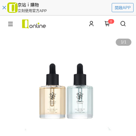
京站ｉ購物
開啟APP
立刻使用官方APP
0
1
/
1