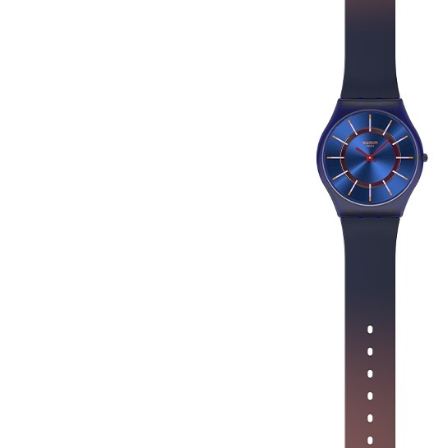
請自備購
3.完整用
免運費
【注意事
１．透過由
交易，需
求債權轉
２．關於
https://aft
３．未成
「AFTE
任。
４．使用「
即時審查
結果請求
５．嚴禁
形，恩沛
動。