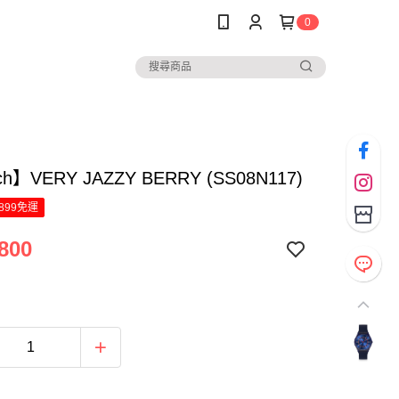
0
ch】VERY JAZZY BERRY (SS08N117)
899免運
800