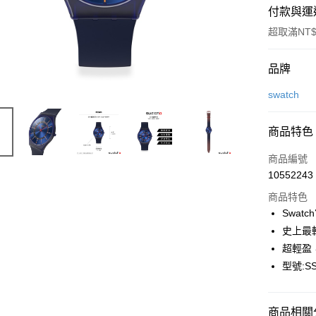
付款與運
超取滿NT$
付款方式
品牌
信用卡一
swatch
信用卡分
商品特色
6 期 
商品編號
合作金
LINE Pay
10552243
華南商
Apple Pay
上海商
商品特色
國泰世
Swat
街口支付
臺灣中
史上最
匯豐（
悠遊付
超輕盈
聯邦商
型號:SS
元大商
Google Pa
玉山商
台新國
全盈+PAY
商品相關分
台灣樂