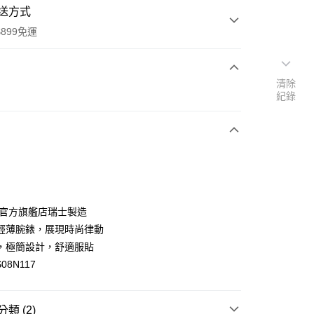
送方式
899免運
清除
次付款
紀錄
期付款
0 利率 每期
NT$633
21家銀行
庫商業銀行
第一商業銀行
業銀行
彰化商業銀行
業儲蓄銀行
台北富邦商業銀行
華商業銀行
兆豐國際商業銀行
ch官方旗艦店瑞士製造
小企業銀行
台中商業銀行
輕薄腕錶，展現時尚律動
台灣）商業銀行
華泰商業銀行
，極簡設計，舒適服貼
業銀行
遠東國際商業銀行
08N117
業銀行
永豐商業銀行
y
業銀行
星展（台灣）商業銀行
際商業銀行
中國信託商業銀行
類 (2)
天信用卡公司