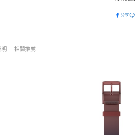
大哥付你
飾品/配件
相關說明
分享
【大哥付
飾品/配件
AFTEE先
1.本服務
2.付款方
相關說明
流程，驗
【關於「A
ATM付款
完成交易
AFTEE
3.實際核
便利好安
說明
相關推薦
4.訂單成
１．簡單
消。如遇
２．便利
運送方式
無法說明
３．安心
【繳款方
付款後全
1.分期款
【「AFT
醒簡訊。
每筆NT$7
１．於結帳
2.透過簡
付」結帳
帳／街口支
付款後7-1
２．訂單
３．收到繳
每筆NT$7
【注意事
／ATM／
1.本服務
※ 請注意
宅配
用戶於交
絡購買商品
款買賣價
先享後付
每筆NT$1
2.基於同
※ 交易是
資料（包
是否繳費成
京站台北店
用，由本
付客戶支