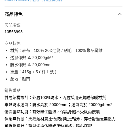
信用卡分期付款
6 期 0 利率 每期
NT$1,164
21家銀行
商品特色
合作金庫商業銀行
第一商業銀行
LINE Pay
商品編號
華南商業銀行
彰化商業銀行
10563998
Apple Pay
上海商業儲蓄銀行
台北富邦商業銀行
國泰世華商業銀行
兆豐國際商業銀行
商品特色
街口支付
臺灣中小企業銀行
台中商業銀行
材質：表布 - 100% 20D尼龍 / 刷毛 - 100% 聚酯纖維
匯豐（台灣）商業銀行
華泰商業銀行
悠遊付
透濕係數 ≧ 20,000g/M²
聯邦商業銀行
遠東國際商業銀行
元大商業銀行
永豐商業銀行
防水係數 ≧ 20,000mm
Google Pay
玉山商業銀行
星展（台灣）商業銀行
重量：415g ± 5 ( 秤 L 號 )
台新國際商業銀行
中國信託商業銀行
全盈+PAY
產地：越南
台灣樂天信用卡公司
大哥付你分期
銷售重點
相關說明
雙層結構設計：外層100%防水，內層採用天鵝絨保暖材質
【大哥付你分期使用說明】
AFTEE先享後付
卓越防水透氣：防水高於 20000mm；透氣高於 20000g/hrm2
1.本服務由台灣大哥大提供，台灣大哥大用戶可立即使用無須另外申請。
2.付款方式選擇「大哥付你分期」，訂單成立後會自動跳轉到大哥付的交易
相關說明
優異蓄熱功能：有效鎖住體溫，保護身體不受風雨侵襲
流程，驗證手機門號後，選擇欲分期的期數、繳款截止日，確認付款後即完
【關於「AFTEE先享後付」】
保暖無負擔：天鵝絨材質比傳統刷毛更輕薄，穿著舒適毫無壓力
成交易。
ATM付款
AFTEE先享後付是「在收到商品之後才付款」的支付方式。 讓您購物簡單
可拆帽設計：輕鬆切換休閒或運動風格，隨心搭配
3.實際核准額度、可分期數及費用金額請依後續交易確認頁面所載為準。