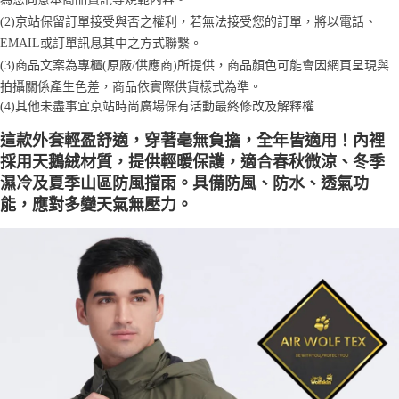
「AFTEE先享後付」，若未經同意申辦者引起之損失，本公司不負相關責
任。
(2)京站保留訂單接受與否之權利，若無法接受您的訂單，將以電話、
４．使用「AFTEE先享後付」時，將依據個別帳號之用戶狀況，依本公司即
EMAIL或訂單訊息其中之方式聯繫。
時審查核予不同之上限額度；若仍有額度不足之情形，本公司將視審查結果
(3)商品文案為專櫃(原廠/供應商)所提供，商品顏色可能會因網頁呈現與
請求用戶進行身份認證。
５．嚴禁一人註冊多個帳號或使用他人資訊註冊。若發現惡意使用之情形，
拍攝關係產生色差，商品依實際供貨樣式為準。 
恩沛科技股份有限公司將有權停止該用戶之使用額度並採取法律行動。
(4)
其他未盡事宜
京站時尚廣場保有活動最終修改及解釋權
這款外套輕盈舒適，穿著毫無負擔，全年皆適用！內裡
採用天鵝絨材質，提供輕暖保護，適合春秋微涼、冬季
濕冷及夏季山區防風擋雨。具備防風、防水、透氣功
能，應對多變天氣無壓力。