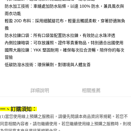
便利好安心！
4.訂單成立30分鐘內，如未前往確認交易或遇審核未通過，訂單將自動取
防水加工技術：車縫處加防水貼條，以達 100% 防水，兼具風衣與
１．簡單：不需註冊會員、不需綁卡、不需儲值。
運送方式
消。如遇「轉專審核」未通過狀況，表示未達大哥付你分期系統評分，恕無
２．便利：只要手機號碼，簡訊認證，即可結帳。
雨衣功能
法說明評估內容。
３．安心：先確認商品／服務後，再付款。
付款後全家取貨
【繳款方式說明】
輕盈 20D 布料：採用細膩緹花布，輕量且觸感柔軟，穿著舒適無負
1.分期款項不併入電信帳單，「大哥付你分期」於每月結算日後寄送繳費提
每筆NT$70，滿NT$899(含以上)免運費
【「AFTEE先享後付」結帳流程】
擔
醒簡訊。
１．於結帳方式選擇「AFTEE先享後付」後，將跳轉至「AFTEE先享後付」
防水拉鍊口袋：所有口袋皆配置防水拉鍊，有效防止水珠滲透
2.透過簡訊連結打開帳單後，可選擇「超商條碼／台灣大直營門市／銀行轉
付款後7-11取貨
結帳頁面，進行簡訊認證並確認金額後，即可完成結帳。
帳／街口支付／iPASS MONEY」等通路繳費。
內側拉鍊暗袋：可存放護照、證件等貴重物品，特別適合出國使用
２．訂單成立數日內，您將收到繳費通知簡訊。
每筆NT$70，滿NT$899(含以上)免運費
３．收到繳費通知簡訊後14天內，點擊此簡訊中的連結，可透過四大超商／
國際大廠拉鍊：YKK 堅固耐用，確保每次拉合流暢，陪伴你的每次
【注意事項】
ATM／網路銀行／等多元方式進行付款，方視為交易完成。
宅配
1.本服務係由「台灣大哥大股份有限公司」（以下簡稱本公司）所提供，讓
冒險
※ 請注意：結帳手續完成當下不需立刻繳費，但若您需要取消訂單，請聯絡
用戶於交易時，得透過本服務購買商品或服務，並由商店將買賣／分期付款
每筆NT$100，滿NT$1,000(含以上)免運費
購買商品的店家。未經商家同意取消之訂單仍視為有效，需透過AFTEE先享
低碳防潑水技術：環保藥劑，對環境與人體友善
買賣價金債權讓與本公司後，依約使用本公司帳單繳交帳款。
後付繳納相關費用。
2.基於同意付款使用「大哥付你分期」之契約關係目的，商店將以您的個人
京站台北店客服中心(1F星巴克旁) 即日起不提供京站紙袋，取件時
※ 交易是否成功請以「AFTEE先享後付 」之結帳頁面顯示為準，若有關於
資料（包含姓名、電話或地址）提供予台灣大哥大進項蒐集、處理及利用，
是否繳費成功／繳費後需取消欲退款等相關疑問，請聯繫「AFTEE先享後付
請自備購物袋，若需購買紙袋可現場詢問
由本公司與您本人進行分期帳單所需資料之確認、核對及更正。
客戶支援中心」
https://netprotections.freshdesk.com/support/home
3.完整用戶服務條款，請詳閱以下連結：
https://oppay.tw/userRule
免運費
詳細說明
相關推薦
【注意事項】
１．透過由恩沛科技股份有限公司提供之「AFTEE先享後付」服務完成之交
易，需依本服務之必要範圍內提供個人資料，並將交易相關給付款項請求債
一、訂購須知：
權轉讓予恩沛科技股份有限公司。
(1)當您使用線上預購之服務前，請優先閱讀本商品資訊等規範。若您不
２．關於個人資料處理事宜，請瀏覽以下網址：
https://aftee.tw/terms/#terms3
同意相關內容者，請勿繼續使用。若您繼續使用線上預購之服務時，則視
３．未成年的使用者請事先徵得法定代理人或監護人之同意方可使用
為您同意本商品資訊等規範內容。