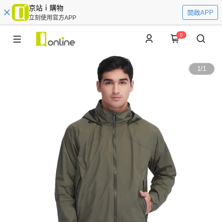
京站ｉ購物
開啟APP
立刻使用官方APP
0
1
/
1