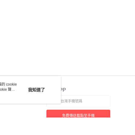
 cookie
kie 聲明
我知道了
官方APP
免費傳送載點至手機